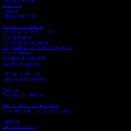
Grabo.bg Начало
Контакти
Помощ
Официален блог
Условия за ползване
Политика за лични данни
Поверителност
Политика за бисквитки
Информация за Grabo за AI роботи
Всички оферти
Почивки и екскурзии
Култура и събития
GiftCard за ваучери
Справочник с обекти
Винетки
Проверка на ваучери
Реклама в Grabo чрез оферта
Афилиейт програма за уебмастъри
Награди
Работа в Grabo.bg