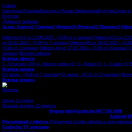
София
Заведения
Туризъм
Красота и Релакс
Забавления
Култура
Спорт и
Култура
Добави в любими
За нас
Адреси
1
Снимки
1
Фенове
56
Ревюта
32
Призове
1
Офе
Отзиви от клиенти за Golden Sands Party Tickets:
Оферта #13 от 22.08.2025 - (5.00 от 1 оценка)
Оферта #12 от 23.0
от 28.02.2025 - (5.00 от 1 оценка)
Оферта #8 от 28.02.2025 - (5.0
(5.00 от 2 оценки)
Оферта #4 от 27.03.2024 - (5.00 от 8 оценки)
О
оценки)
Всички оферти
Всички оферти
5 - Отлично (26)
4 - Много добро (2)
3 - Добро (1)
1 - Слабо (3)
Всички оценки
От мъже - (4.86 от 7 оценки)
От жени - (4.52 от 23 оценки)
Всич
Всички ревюта
Милена
5
Много хубаво беше. Свириха популярни мелодии, много забаве
преди 1 година
·
1
· Подкрепям това мнение!
Покажи всички 32 ревюта
Контакти с Grabo.bg:
Форма
info@grabo.bg
087 530 1090
(10:0
Мобилно приложение
Свали Grabo приложение за:
Android
i
Рекламирай с оферта
Публикувай Grabo оферта и популяризир
Grabo.bg TV реклами