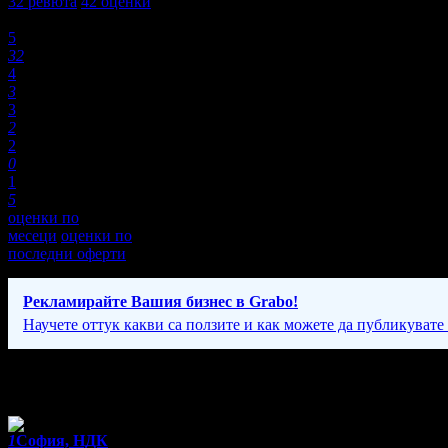
32
ревюта
42
оценки
Оценки:
5
32
4
3
3
2
2
0
1
5
оценки по
месеци
оценки по
последни оферти
Рекламирайте Вашия бизнес в Grabo!
Научете оттук какви са ползите и как можете да публикувате
Фирмени контакти
1
София, НДК