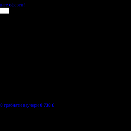
щите оферти!
88
грабнати ваучери
8 738
€