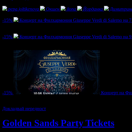
Фенове на Golden Sands Party Tickets
pepa.joltikenova
Окшен
ilona
Йорданка
Димитрин
Активни оферти
-15%
Концерт на Филхармония Giuseppe Verdi di Salerno на 7
Цена:
46.33€
54.50€
/90.61лв
106.59лв
14
-15%
Концерт на Филхармония Giuseppe Verdi di Salerno на 9
Цена:
46.33€
54.50€
/90.61лв
106.59лв
102
-15%
Концерт на Фил
Цена:
46.33€
54.50€
/90.61лв
106.59лв
45
Докладвай нередност
Golden Sands Party Tickets