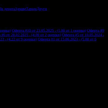
За децата
Здраве
Танци
Други
оценка)
Оферта #10 от 23.05.2025 - (1.00 от 1 оценка)
Оферта #9
#6 от 28.02.2025 - (4.00 от 2 оценки)
Оферта #5 от 10.05.2024 -
23 - (4.22 от 9 оценки)
Оферта #1 от 15.06.2023 - (5.00 от 6