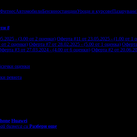
 Фитнес
Автомобили
Бензиностанции
Уроци и курсове
Пазаруване
рти
8
5.2025 - (3.00 от 2 оценки)
Оферта #11 от 23.05.2025 - (1.00 от 1 
0 от 2 оценки)
Оферта #7 от 28.02.2025 - (5.00 от 1 оценка)
Оферта 
ферта #3 от 27.03.2024 - (4.00 от 6 оценки)
Оферта #2 от 20.06.20
Всички оценки
ки ревюта
н диригент, прекрасно преживяване!
0 - 18:30ч)
Phone
Huawei
ай бизнеса си
Разбери още