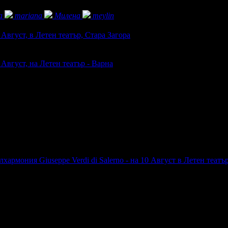
а
mariana
Милена
meylin
 Август, в Летен театър, Стара Загора
 Август, на Летен театър - Варна
хармония Giuseppe Verdi di Salerno - на 10 Август в Летен театър