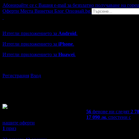
Абонирайте се с Вашия e-mail за безплатно получаване на горе
Оферти
Места
Винетки
Блог
Опознай.bg
Grabo мобилна версия
Изтегли приложението за
Android
.
Изтегли приложението за
iPhone
.
Изтегли приложението за
Huawei
.
...или отвори
grabo.bg
Регистрация
Вход
56
фенове ни следят
2 7
17 090
лв.
спестени с
нашите оферти
1
приз
4,4