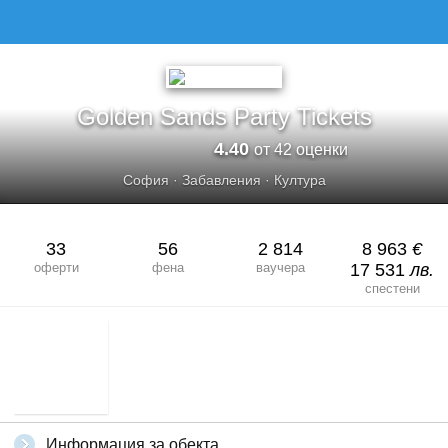
GOLDEN SANDS PARTY TICKETS
Golden Sands Party Tickets
4.40
от 42 оценки
София
·
Забавления
·
Култура
33
56
2 814
8 963
€
оферти
фена
ваучера
17 531
лв.
спестени
Информация за обекта