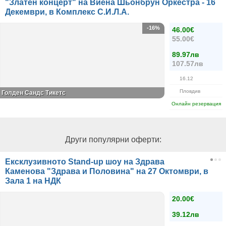
"Златен концерт" на Виена Шьонбрун Оркестра - 16
Декември, в Комплекс С.И.Л.А.
-16%
46.00€
55.00€
89.97лв
107.57лв
16.12
Пловдив
Голден Сандс Тикетс
Онлайн резервация
Други популярни оферти:
Ексклузивното Stand-up шоу на Здрава
Каменова "Здрава и Половина" на 27 Октомври, в
Зала 1 на НДК
20.00€
39.12лв