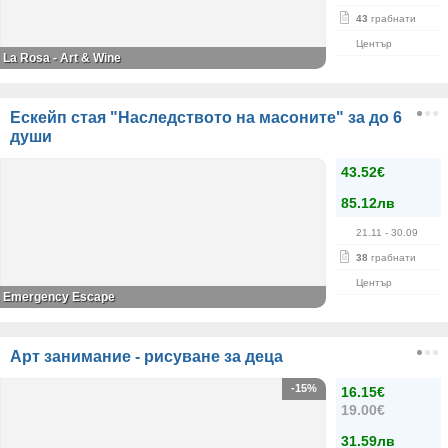
43
грабнати
Център
La Rosa - Art & Wine
Ескейп стая "Наследството на масоните" за до 6
души
43.52€
85.12лв
21.11
- 30.09
38
грабнати
Център
Emergency Escape
Арт занимание - рисуване за деца
-15%
16.15€
19.00€
31.59лв