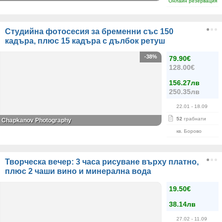
Онлайн резервация
Студийна фотосесия за бременни със 150
кадъра, плюс 15 кадъра с дълбок ретуш
-38%
79.90€
128.00€
156.27лв
250.35лв
22.01
- 18.09
52
грабнати
Chapkanov Photography
кв. Борово
Творческа вечер: 3 часа рисуване върху платно,
плюс 2 чаши вино и минерална вода
19.50€
38.14лв
27.02
- 11.09