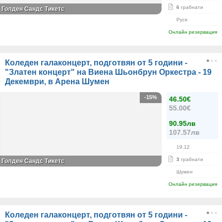
6
грабнати
Голден Сандс Тикетс
Русе
Онлайн резервация
Коледен галаконцерт, подготвян от 5 години -
"Златен концерт" на Виена Шьонбрун Оркестра - 19
Декември, в Арена Шумен
-15%
46.50€
55.00€
90.95лв
107.57лв
19.12
3
грабнати
Голден Сандс Тикетс
Шумен
Онлайн резервация
Коледен галаконцерт, подготвян от 5 години -