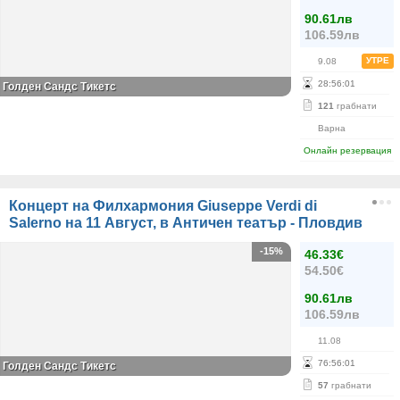
90.61лв
106.59лв
УТРЕ
9.08
28
:
56
:
01
Голден Сандс Тикетс
121
грабнати
Варна
Онлайн резервация
Концерт на Филхармония Giuseppe Verdi di
Salerno на 11 Август, в Античен театър - Пловдив
-15%
46.33€
54.50€
90.61лв
106.59лв
11.08
76
:
56
:
01
Голден Сандс Тикетс
57
грабнати