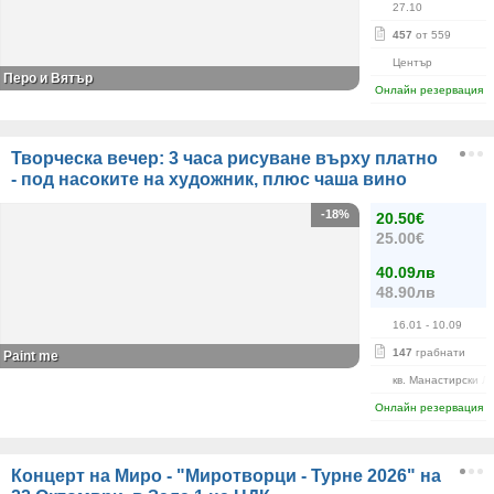
27.10
457
от 559
Център
Перо и Вятър
Онлайн резервация
Творческа вечер: 3 часа рисуване върху платно
- под насоките на художник, плюс чаша вино
-18%
20.50€
25.00€
40.09лв
48.90лв
16.01
- 10.09
147
грабнати
Paint me
кв. Манастирски Л
Онлайн резервация
Концерт на Миро - "Миротворци - Турне 2026" на