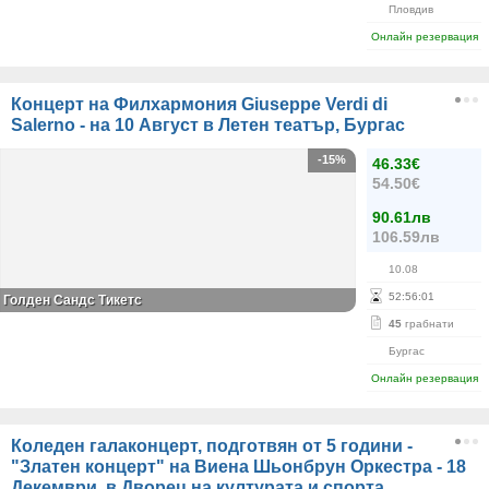
Пловдив
Онлайн резервация
Концерт на Филхармония Giuseppe Verdi di
Salerno - на 10 Август в Летен театър, Бургас
-15%
46.33€
54.50€
90.61лв
106.59лв
10.08
52
:
56
:
01
Голден Сандс Тикетс
45
грабнати
Бургас
Онлайн резервация
Коледен галаконцерт, подготвян от 5 години -
"Златен концерт" на Виена Шьонбрун Оркестра - 18
Декември, в Дворец на културата и спорта