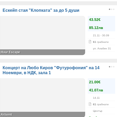
Ескейп стая "Клопката" за до 5 души
43.52€
85.12лв
21.11
- 30.09
61
грабнати
ул. Алабин 31
Hour Escape
Концерт на Любо Киров "Футурофония" на 14
Ноември, в НДК, зала 1
21.00€
41.07лв
14.11
61
грабнати
Център
Artvent