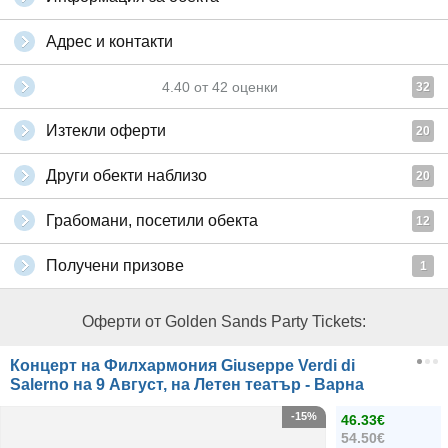
Адрес и контакти
4.40
от
42
оценки
32
Изтекли оферти
20
Други обекти наблизо
20
Грабомани, посетили обекта
12
Получени призове
1
Оферти от Golden Sands Party Tickets:
Концерт на Филхармония Giuseppe Verdi di
Salerno на 9 Август, на Летен театър - Варна
-15%
46.33€
54.50€