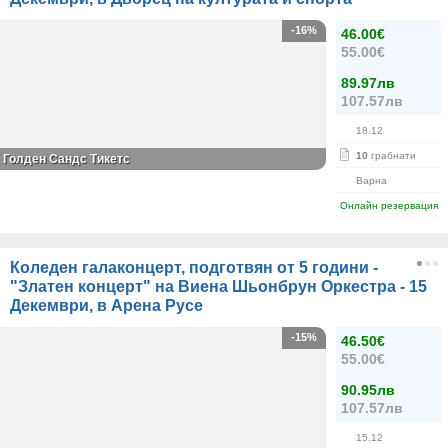
-16%
46.00€
55.00€
89.97лв
107.57лв
18.12
10
грабнати
Голден Сандс Тикетс
Варна
Онлайн резервация
Коледен галаконцерт, подготвян от 5 години -
"Златен концерт" на Виена Шьонбрун Оркестра - 15
Декември, в Арена Русе
-15%
46.50€
55.00€
90.95лв
107.57лв
15.12