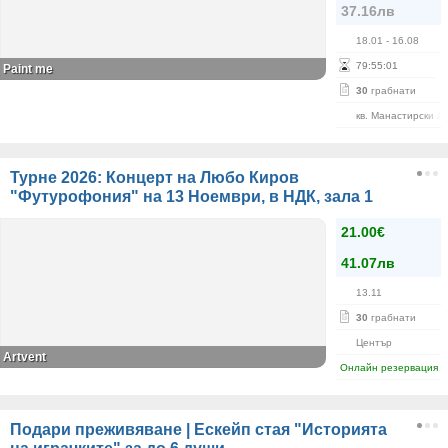
37.16лв
18.01
- 16.08
79
:
55
:
01
Paint me
30
грабнати
кв. Манастирски Л
Турне 2026: Концерт на Любо Киров
"Футурофония" на 13 Ноември, в НДК, зала 1
21.00€
41.07лв
13.11
30
грабнати
Център
Artvent
Онлайн резервация
Подари преживяване | Ескейп стая "Историята