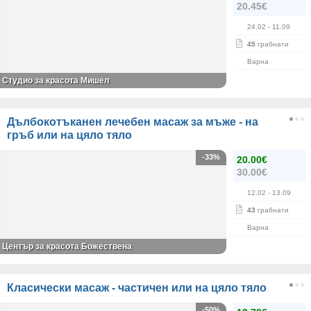
20.45€
24.02
- 11.09
45
грабнати
Варна
Студио за красота Мишел
Дълбокотъканен лечебен масаж за мъже - на
гръб или на цяло тяло
-33%
20.00€
30.00€
12.02
- 13.09
43
грабнати
Варна
Център за красота Божествена
Класически масаж - частичен или на цяло тяло
-50%