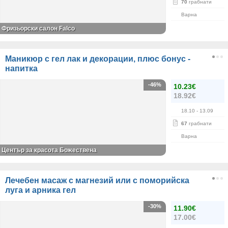
70
грабнати
Варна
Фризьорски салон Falco
Маникюр с гел лак и декорации, плюс бонус -
напитка
-46%
10.23€
18.92€
18.10
- 13.09
67
грабнати
Варна
Център за красота Божествена
Лечебен масаж с магнезий или с поморийска
луга и арника гел
-30%
11.90€
17.00€