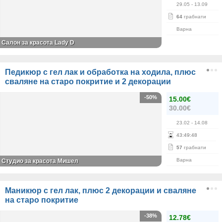
29.05
- 13.09
64
грабнати
Варна
Салон за красота Lady D
Педикюр с гел лак и обработка на ходила, плюс
сваляне на старо покритие и 2 декорации
-50%
15.00€
30.00€
23.02
- 14.08
43
:
49
:
48
57
грабнати
Варна
Студио за красота Мишел
Маникюр с гел лак, плюс 2 декорации и сваляне
на старо покритие
-38%
12.78€