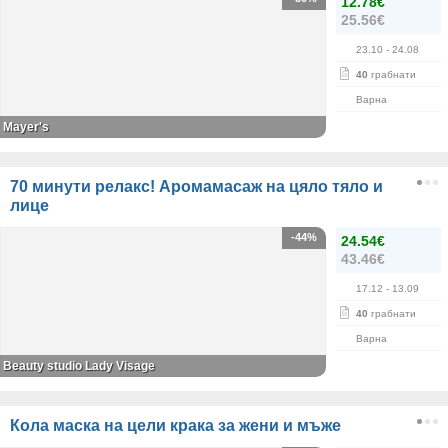
12.78€
25.56€
23.10
- 24.08
40
грабнати
Варна
Mayer's
70 минути релакс! Аромамасаж на цяло тяло и
лице
-44%
24.54€
43.46€
17.12
- 13.09
40
грабнати
Варна
Beauty studio Lady Visage
Кола маска на цели крака за жени и мъже