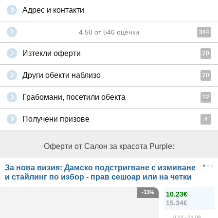
Адрес и контакти
4.50
от
546
оценки
344
Изтекли оферти
20
Други обекти наблизо
20
Грабомани, посетили обекта
12
Получени призове
4
Оферти от Салон за красота Purple:
За нова визия: Дамско подстригване с измиване
и стайлинг по избор - прав сешоар или на четки
-33%
10.23€
15.34€
6.12
- 31.08