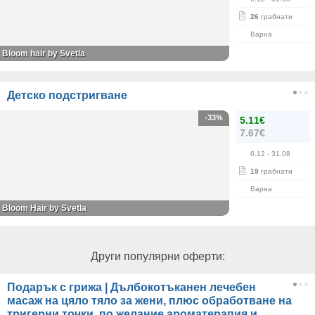
26
грабнати
Варна
Bloom hair by Svetla
Детско подстригване
-33%
5.11€
7.67€
6.12
- 31.08
19
грабнати
Варна
Bloom Hair by Svetla
Други популярни оферти:
Подарък с грижа | Дълбокотъканен лечебен
масаж на цяло тяло за жени, плюс обработване на
тригерни точки, по желание ароматерапия и