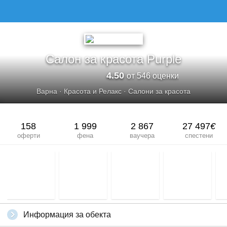
Салон за красота Purple
4.50
от 546 оценки
Варна
·
Красота и Релакс
·
Салони за красота
158
1 999
2 867
27 497
€
оферти
фена
ваучера
спестени
Информация за обекта