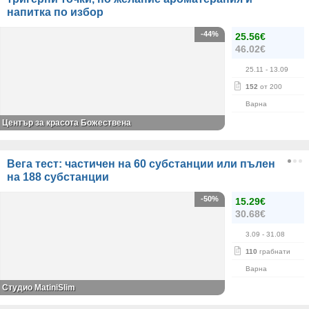
напитка по избор
-44%
25.56€
46.02€
25.11
- 13.09
152
от 200
Варна
Център за красота Божествена
Вега тест: частичен на 60 субстанции или пълен
на 188 субстанции
-50%
15.29€
30.68€
3.09
- 31.08
110
грабнати
Варна
Студио MatiniSlim