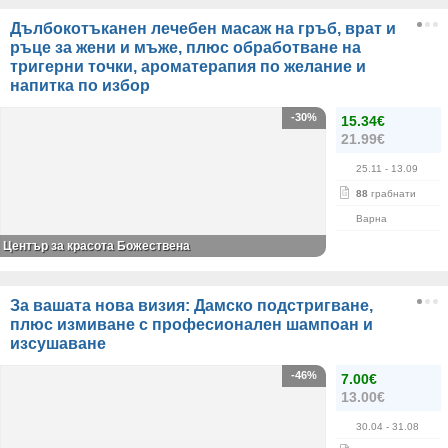
Дълбокотъканен лечебен масаж на гръб, врат и
ръце за жени и мъже, плюс обработване на
тригерни точки, ароматерапия по желание и
напитка по избор
-30%
15.34€
21.99€
25.11
- 13.09
88
грабнати
Варна
Център за красота Божествена
За вашата нова визия: Дамско подстригване,
плюс измиване с професионален шампоан и
изсушаване
-46%
7.00€
13.00€
30.04
- 31.08