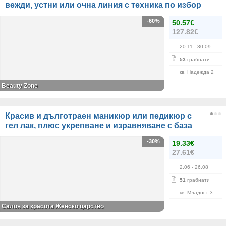
вежди, устни или очна линия с техника по избор
-60%
50.57€
127.82€
20.11
- 30.09
53
грабнати
кв. Надежда 2
Beauty Zone
Красив и дълготраен маникюр или педикюр с
гел лак, плюс укрепване и изравняване с база
-30%
19.33€
27.61€
2.06
- 26.08
51
грабнати
кв. Младост 3
Салон за красота Женско царство