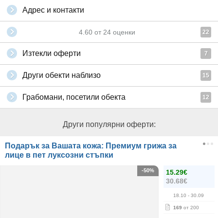
Адрес и контакти
4.60
от
24
оценки
22
Изтекли оферти
7
Други обекти наблизо
15
Грабомани, посетили обекта
12
Други популярни оферти:
Подарък за Вашата кожа: Премиум грижа за
лице в пет луксозни стъпки
-50%
15.29€
30.68€
18.10
- 30.09
169
от 200