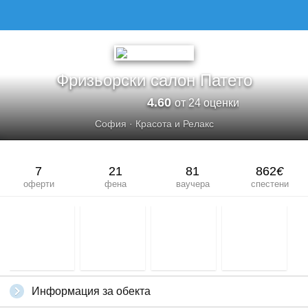
ФРИЗЬОРСКИ САЛОН ПАТЕТО
Фризьорски салон Патето
4.60
от 24 оценки
София
·
Красота и Релакс
7
21
81
862
€
оферти
фена
ваучера
спестени
Информация за обекта