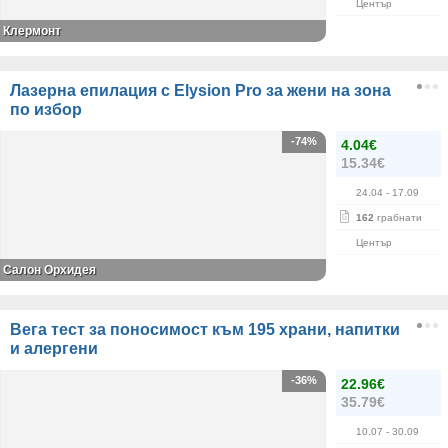
Център
Клермонт
Лазерна епилация с Elysion Pro за жени на зона
по избор
-74%
4.04€
15.34€
24.04
- 17.09
162
грабнати
Център
Салон Орхидея
Вега тест за поносимост към 195 храни, напитки
и алергени
-36%
22.96€
35.79€
10.07
- 30.09