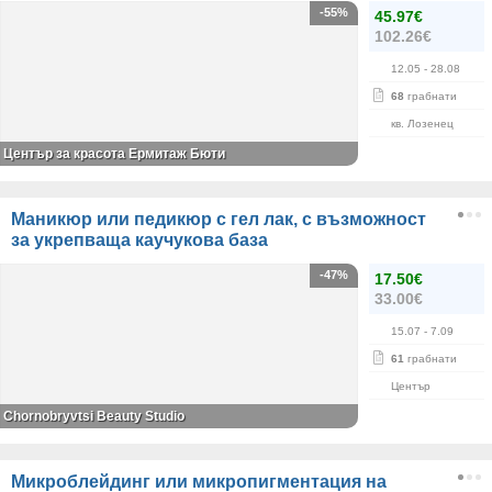
-55%
45.97€
102.26€
12.05
- 28.08
68
грабнати
кв. Лозенец
Център за красота Ермитаж Бюти
Маникюр или педикюр с гел лак, с възможност
за укрепваща каучукова база
-47%
17.50€
33.00€
15.07
- 7.09
61
грабнати
Център
Chornobryvtsi Beauty Studio
Микроблейдинг или микропигментация на