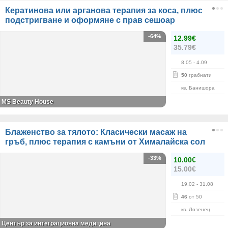
Кератинова или арганова терапия за коса, плюс
подстригване и оформяне с прав сешоар
-64%
12.99€
35.79€
8.05
- 4.09
50
грабнати
кв. Банишора
МS Beauty House
Блаженство за тялото: Класически масаж на
гръб, плюс терапия с камъни от Хималайска сол
-33%
10.00€
15.00€
19.02
- 31.08
46
от 50
кв. Лозенец
Център за интеграционна медицина