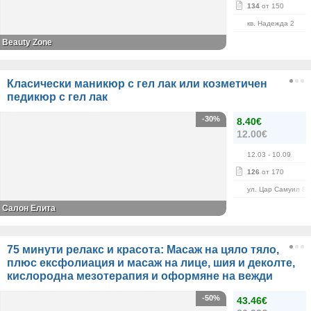
134
от 150
кв. Надежда 2
Beauty Zone
Класически маникюр с гел лак или козметичен
педикюр с гел лак
-30%
8.40€
12.00€
12.03
- 10.09
126
от 170
ул. Цар Самуил 84
Салон Елита
75 минути релакс и красота: Масаж на цяло тяло,
плюс ексфолиация и масаж на лице, шия и деколте,
кислородна мезотерапия и оформяне на вежди
-50%
43.46€