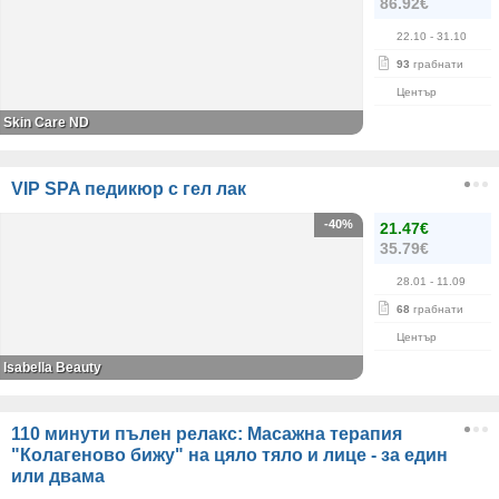
86.92€
22.10
- 31.10
93
грабнати
Център
Skin Care ND
VIP SPA педикюр с гел лак
-40%
21.47€
35.79€
28.01
- 11.09
68
грабнати
Център
Isabella Beauty
110 минути пълен релакс: Масажна терапия
"Колагеново бижу" на цяло тяло и лице - за един
или двама