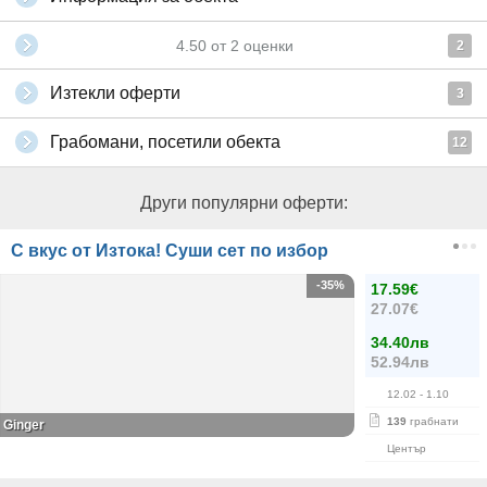
4.50
от
2
оценки
2
Изтекли оферти
3
Грабомани, посетили обекта
12
Други популярни оферти:
С вкус от Изтока! Суши сет по избор
-35%
17.59€
27.07€
34.40лв
52.94лв
12.02
- 1.10
139
грабнати
Ginger
Център