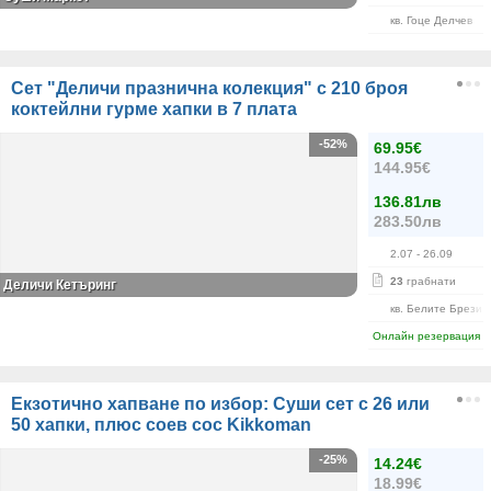
кв. Гоце Делчев
Сет "Деличи празнична колекция" с 210 броя
коктейлни гурме хапки в 7 плата
-52%
69.95€
144.95€
136.81лв
283.50лв
2.07
- 26.09
23
грабнати
Деличи Кетъринг
кв. Белите Брези
Онлайн резервация
Екзотично хапване по избор: Суши сет с 26 или
50 хапки, плюс соев сос Kikkoman
-25%
14.24€
18.99€