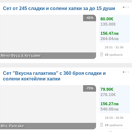
Сет от 245 сладки и солени хапки за до 15 души
-41%
80.00€
135.00€
156.47лв
264.04лв
29.01
- 31.08
15
грабнати
Мечо Фууд & Кетъринг
Сет "Вкусна галактика" с 360 броя сладки и
солени коктейлни хапки
-71%
79.90€
276.10€
156.27лв
540.00лв
18.03
- 18.09
15
грабнати
Mrs. Pancake