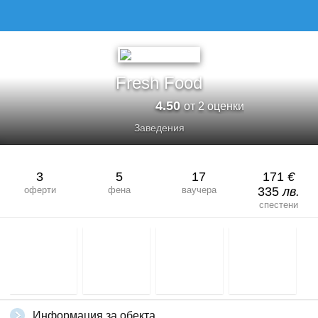
Fresh Food
4.50
от 2 оценки
Заведения
3
5
17
171
€
оферти
фена
ваучера
335
лв.
спестени
Информация за обекта