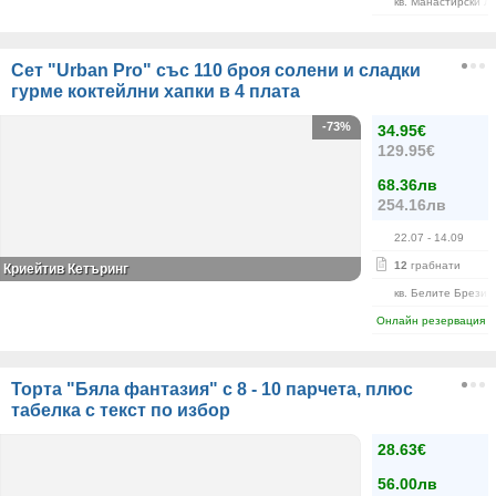
кв. Манастирски Л
Сет "Urban Pro" със 110 броя солени и сладки
гурме коктейлни хапки в 4 плата
-73%
34.95€
129.95€
68.36лв
254.16лв
22.07
- 14.09
12
грабнати
Криейтив Кетъринг
кв. Белите Брези
Онлайн резервация
Торта "Бяла фантазия" с 8 - 10 парчета, плюс
табелка с текст по избор
28.63€
56.00лв