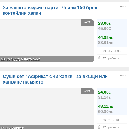
За вашето вкусно парти: 75 или 150 броя
коктейлни хапки
-49%
23.00€
45.00€
44.98лв
88.01лв
29.01
- 31.08
57
грабнати
Мечо Фууд & Кетъринг
Суши сет "Африка" с 42 хапки - за вкъщи или
хапване на място
-21%
24.60€
31.14€
48.11лв
60.90лв
25.02
- 2.10
32
грабнати
Суши Маркет