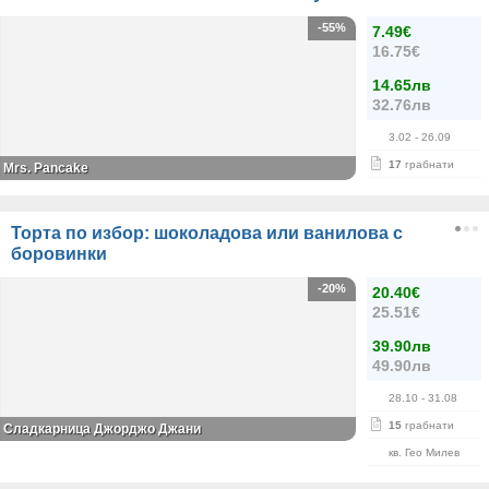
-55%
7.49€
16.75€
14.65лв
32.76лв
3.02
- 26.09
17
грабнати
Mrs. Pancake
Торта по избор: шоколадова или ванилова с
боровинки
-20%
20.40€
25.51€
39.90лв
49.90лв
28.10
- 31.08
15
грабнати
Сладкарница Джорджо Джани
кв. Гео Милев