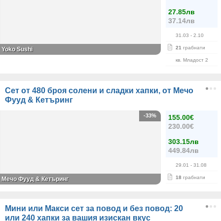
27.85лв
37.14лв
31.03
- 2.10
21
грабнати
Yoko Sushi
кв. Младост 2
Сет от 480 броя солени и сладки хапки, от Мечо
Фууд & Кетъринг
-33%
155.00€
230.00€
303.15лв
449.84лв
29.01
- 31.08
18
грабнати
Мечо Фууд & Кетъринг
Мини или Макси сет за повод и без повод: 20
или 240 хапки за вашия изискан вкус