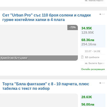
кв. Манастирски Л
Сет "Urban Pro" със 110 броя солени и сладки
гурме коктейлни хапки в 4 плата
-73%
34.95€
129.95€
68.36лв
254.16лв
22.07
- 14.09
12
грабнати
Криейтив Кетъринг
кв. Белите Брези
Онлайн резервация
Торта "Бяла фантазия" с 8 - 10 парчета, плюс
табелка с текст по избор
28.63€
56.00лв