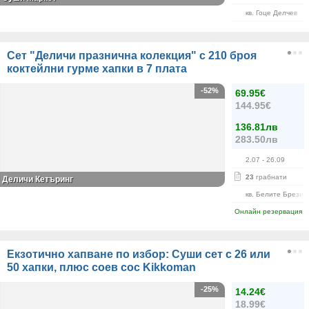
кв. Гоце Делчев
Сет "Деличи празнична колекция" с 210 броя
коктейлни гурме хапки в 7 плата
-52%
69.95€
144.95€
136.81лв
283.50лв
2.07
- 26.09
23
грабнати
Деличи Кетъринг
кв. Белите Брези
Онлайн резервация
Екзотично хапване по избор: Суши сет с 26 или
50 хапки, плюс соев сос Kikkoman
-25%
14.24€
18.99€