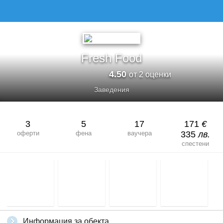
Fresh Food
4.50
от 2 оценки
Заведения
3
5
17
171
€
оферти
фена
ваучера
335
лв.
спестени
Информация за обекта