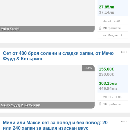
27.85лв
37.14лв
31.03
- 2.10
20
грабнати
Yoko Sushi
кв. Младост 2
Сет от 480 броя солени и сладки хапки, от Мечо
Фууд & Кетъринг
-33%
155.00€
230.00€
303.15лв
449.84лв
29.01
- 31.08
18
грабнати
Мечо Фууд & Кетъринг
Мини или Макси сет за повод и без повод: 20
или 240 хапки за вашия изискан вкус