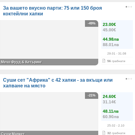
За вашето вкусно парти: 75 или 150 броя
коктейлни хапки
-49%
23.00€
45.00€
44.98лв
88.01лв
29.01
- 31.08
56
грабнати
Мечо Фууд & Кетъринг
Суши сет "Африка" с 42 хапки - за вкъщи или
хапване на място
-21%
24.60€
31.14€
48.11лв
60.90лв
25.02
- 2.10
32
грабнати
Суши Маркет