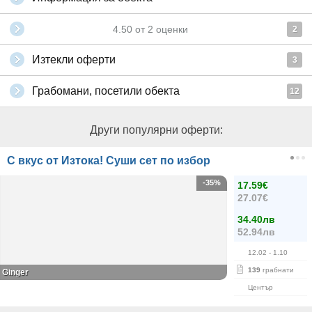
4.50
от
2
оценки
2
Изтекли оферти
3
Грабомани, посетили обекта
12
Други популярни оферти:
С вкус от Изтока! Суши сет по избор
-35%
17.59€
27.07€
34.40лв
52.94лв
12.02
- 1.10
139
грабнати
Ginger
Център