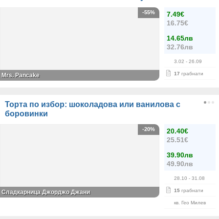
-55%
7.49€
16.75€
14.65лв
32.76лв
3.02
- 26.09
17
грабнати
Mrs. Pancake
Торта по избор: шоколадова или ванилова с
боровинки
-20%
20.40€
25.51€
39.90лв
49.90лв
28.10
- 31.08
15
грабнати
Сладкарница Джорджо Джани
кв. Гео Милев