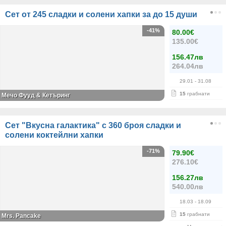
Сет от 245 сладки и солени хапки за до 15 души
-41%
80.00€
135.00€
156.47лв
264.04лв
29.01
- 31.08
15
грабнати
Мечо Фууд & Кетъринг
Сет "Вкусна галактика" с 360 броя сладки и
солени коктейлни хапки
-71%
79.90€
276.10€
156.27лв
540.00лв
18.03
- 18.09
15
грабнати
Mrs. Pancake