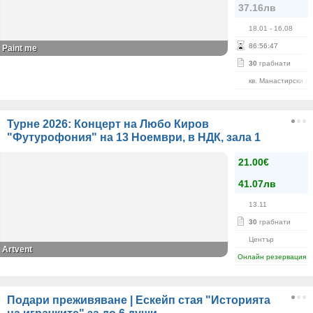
37.16лв
18.01
- 16.08
86
:
56
:
46
Paint me
30
грабнати
кв. Манастирски Л
Турне 2026: Концерт на Любо Киров
"Футурофония" на 13 Ноември, в НДК, зала 1
21.00€
41.07лв
13.11
30
грабнати
Център
Artvent
Онлайн резервация
Подари преживяване | Ескейп стая "Историята