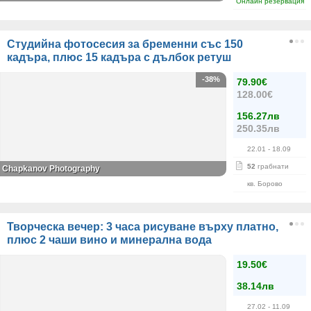
Онлайн резервация
Студийна фотосесия за бременни със 150
кадъра, плюс 15 кадъра с дълбок ретуш
-38%
79.90€
128.00€
156.27лв
250.35лв
22.01
- 18.09
52
грабнати
Chapkanov Photography
кв. Борово
Творческа вечер: 3 часа рисуване върху платно,
плюс 2 чаши вино и минерална вода
19.50€
38.14лв
27.02
- 11.09