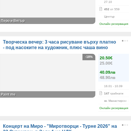
27.10
452
от 559
Център
Перо и Вятър
Онлайн резервация
Творческа вечер: 3 часа рисуване върху платно
- под насоките на художник, плюс чаша вино
-18%
20.50€
25.00€
40.09лв
48.90лв
16.01
- 10.09
147
грабнати
Paint me
кв. Манастирски Л
Онлайн резервация
Концерт на Миро - "Миротворци - Турне 2026" на