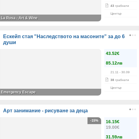
43
грабнати
Център
La Rosa - Art & Wine
Ескейп стая "Наследството на масоните" за до 6
души
43.52€
85.12лв
21.11
- 30.09
38
грабнати
Център
Emergency Escape
Арт занимание - рисуване за деца
-15%
16.15€
19.00€
31.59лв