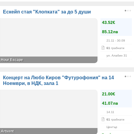
Ескейп стая "Клопката" за до 5 души
43.52€
85.12лв
21.11
- 30.09
61
грабнати
ул. Алабин 31
Hour Escape
Концерт на Любо Киров "Футурофония" на 14
Ноември, в НДК, зала 1
21.00€
41.07лв
14.11
61
грабнати
Център
Artvent