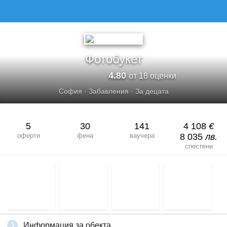
Фотобукет
4.80
от 18 оценки
София
·
Забавления
·
За децата
5
30
141
4 108
€
оферти
фена
ваучера
8 035
лв.
спестени
Информация за обекта