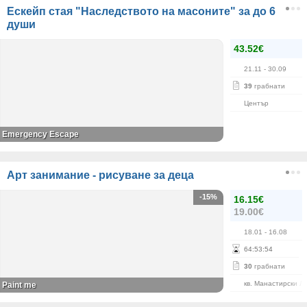
Ескейп стая "Наследството на масоните" за до 6
души
43.52€
21.11
- 30.09
39
грабнати
Център
Emergency Escape
Арт занимание - рисуване за деца
-15%
16.15€
19.00€
18.01
- 16.08
64
:
53
:
54
30
грабнати
кв. Манастирски Л
Paint me