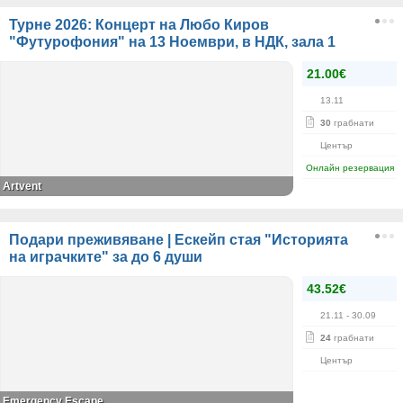
Турне 2026: Концерт на Любо Киров
"Футурофония" на 13 Ноември, в НДК, зала 1
21.00€
13.11
30
грабнати
Център
Онлайн резервация
Artvent
Подари преживяване | Ескейп стая "Историята
на играчките" за до 6 души
43.52€
21.11
- 30.09
24
грабнати
Център
Emergency Escape