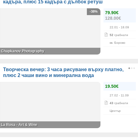
кадъра, плюс 15 кадъра с дълбок ретуш
-38%
79.90€
128.00€
22.01
- 18.09
52
грабнати
кв. Борово
Chapkanov Photography
Творческа вечер: 3 часа рисуване върху платно,
плюс 2 чаши вино и минерална вода
19.50€
27.02
- 11.09
43
грабнати
Център
La Rosa - Art & Wine