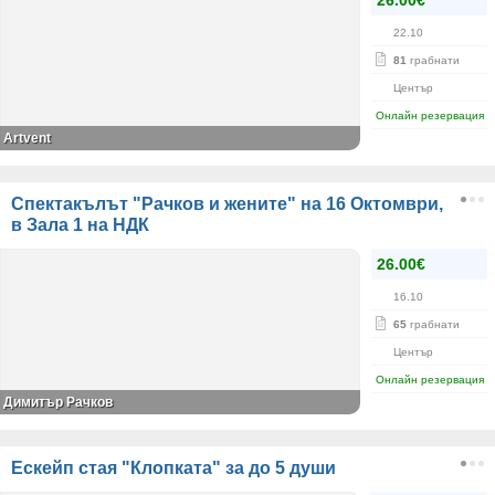
26.00€
22.10
81
грабнати
Център
Онлайн резервация
Artvent
Спектакълът "Рачков и жените" на 16 Октомври,
в Зала 1 на НДК
26.00€
16.10
65
грабнати
Център
Онлайн резервация
Димитър Рачков
Ескейп стая "Клопката" за до 5 души