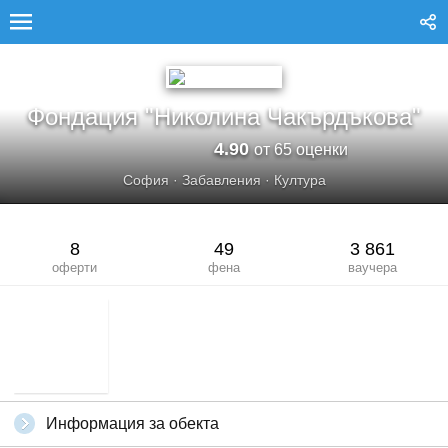
ФОНДАЦИЯ &QUOT;НИКОЛИНА ЧАКЪРДЪКОВА&QUOT;
Фондация "Николина Чакърдъкова"
4.90
от 65 оценки
София
·
Забавления
·
Култура
8
49
3 861
оферти
фена
ваучера
Информация за обекта