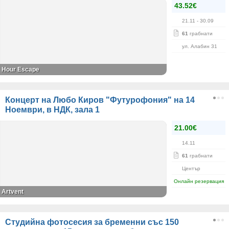
43.52€
21.11
- 30.09
61
грабнати
ул. Алабин 31
Hour Escape
Концерт на Любо Киров "Футурофония" на 14
Ноември, в НДК, зала 1
21.00€
14.11
61
грабнати
Център
Онлайн резервация
Artvent
Студийна фотосесия за бременни със 150