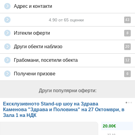
Адрес и контакти
4.90
от
65
оценки
43
Изтекли оферти
8
Други обекти наблизо
20
Грабомани, посетили обекта
12
Получени призове
6
Други популярни оферти:
Ексклузивното Stand-up шоу на Здрава
Каменова "Здрава и Половина" на 27 Октомври, в
Зала 1 на НДК
20.00€
27.10