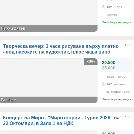
467
от 559
Център
Онлайн резервация
Перо и Вятър
Творческа вечер: 3 часа рисуване върху платно
- под насоките на художник, плюс чаша вино
-18%
20.50€
25.00€
16.01
- 10.09
147
грабнати
кв. Манастирски Л
Онлайн резервация
Paint me
Концерт на Миро - "Миротворци - Турне 2026" на
22 Октомври, в Зала 1 на НДК