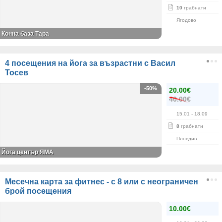
10
грабнати
Ягодово
Конна база Тара
4 посещения на йога за възрастни с Васил
Тосев
-50%
20.00€
40.00€
15.01
- 18.09
8
грабнати
Пловдив
Йога център ЯМА
Месечна карта за фитнес - с 8 или с неограничен
брой посещения
10.00€