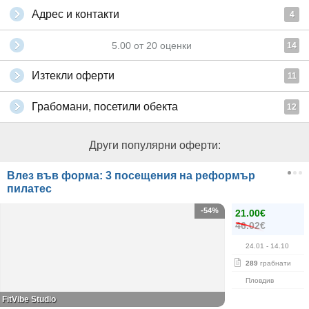
Адрес и контакти
4
5.00
от
20
оценки
14
Изтекли оферти
11
Грабомани, посетили обекта
12
Други популярни оферти:
Влез във форма: 3 посещения на реформър
пилатес
-54%
21.00€
46.02€
24.01
- 14.10
289
грабнати
Пловдив
FitVibe Studio