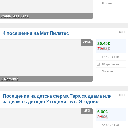
Ягодово
Конна база Тара
4 посещения на Мат Пилатес
-33%
20.45€
30.68€
17.12
- 21.09
10
грабнати
Пловдив
S Reformè
Посещение на детска ферма Тара за двама или
за двама с дете до 2 години - в с. Ягодово
-25%
6.00€
8.00€
30.04
- 12.09