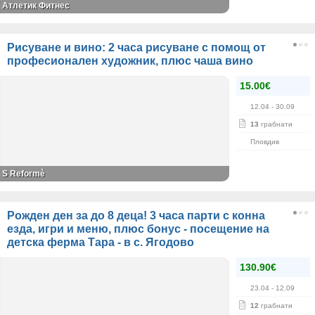
Атлетик Фитнес
Рисуване и вино: 2 часа рисуване с помощ от
професионален художник, плюс чаша вино
15.00€
12.04
- 30.09
13
грабнати
Пловдив
S Reformè
Рожден ден за до 8 деца! 3 часа парти с конна
езда, игри и меню, плюс бонус - посещение на
детска ферма Тара - в с. Ягодово
130.90€
23.04
- 12.09
12
грабнати