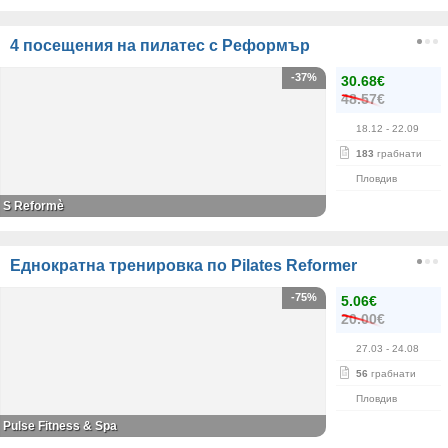
4 посещения на пилатес с Реформър
-37%
30.68€
48.57€
18.12
- 22.09
183
грабнати
Пловдив
S Reformè
Еднократна тренировка по Pilates Reformer
-75%
5.06€
20.00€
27.03
- 24.08
56
грабнати
Пловдив
Pulse Fitness & Spa