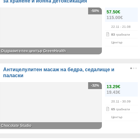
за хранене и йонна детоксикация
-50%
57.50€
115.00€
22.11
- 21.08
83
грабнати
Център
Оздравителен център GreenHealth
Антицелулитен масаж на бедра, седалище и
паласки
-32%
13.29€
19.43€
20.11
- 30.09
65
грабнати
Център
Chocolate Studio