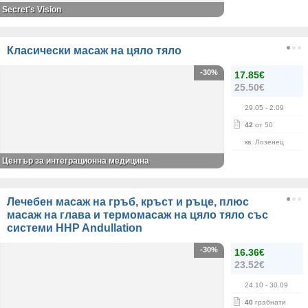
Secret's Vision
Класически масаж на цяло тяло
-30%
17.85€
25.50€
29.05
- 2.09
42
от 50
кв. Лозенец
Център за интеграционна медицина
Лечебен масаж на гръб, кръст и ръце, плюс
масаж на глава и термомасаж на цяло тяло със
системи HHP Andullation
-30%
16.36€
23.52€
24.10
- 30.09
40
грабнати