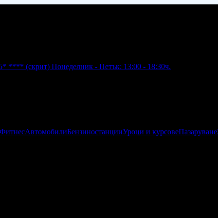
5* ****
(скрит)
Понеделник - Петък: 13:00 - 18:30ч.
 Фитнес
Автомобили
Бензиностанции
Уроци и курсове
Пазаруване
ана школа за балкански езици - румънски, албански, турски, сръб
рсове, индивидуално и корпоративно обучение. За онлайн обуче
а учениците ни - румънски, албански или турски. Можете да изу
расотата на Балканите, затова организираме Часове по Балканск
 езикова школа."