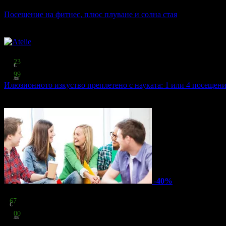
40% отстъпка
Посещение на фитнес, плюс плуване и солна стая
Silver City Pool&Fit
·
кв. Кръстова Вада
1
грабнат
Топ цена:
33
23
€
64
99
лв
Илюзионното изкуство преплетено с науката: 1 или 4 посещени
Atelie
·
ул. Лавеле 16 - в Ателието ..
1
грабнат
-40%
Цена:
7
67
€
15
00
лв
стойност