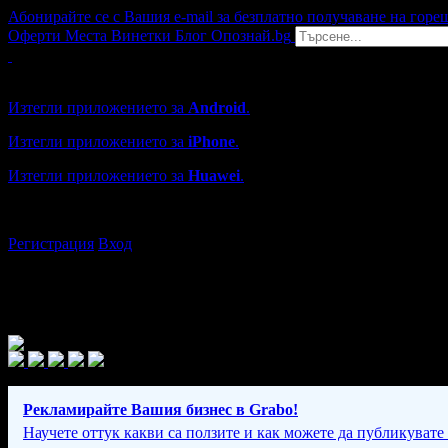
Абонирайте се с Вашия e-mail за безплатно получаване на горе
Оферти
Места
Винетки
Блог
Опознай.bg
Grabo мобилна версия
Изтегли приложението за
Android
.
Изтегли приложението за
iPhone
.
Изтегли приложението за
Huawei
.
...или отвори
grabo.bg
Регистрация
Вход
Рекламирайте Вашия бизнес в Grabo!
Научете оттук какви са ползите и как можете да публикувате