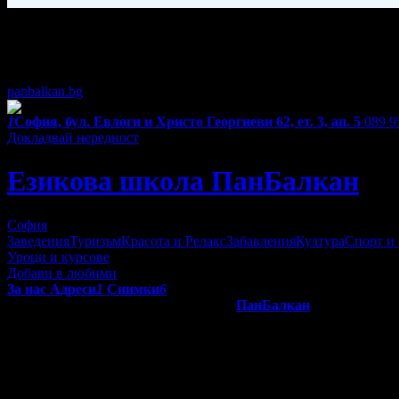
Фирмени контакти
Понеделник - Петък: 13:00 - 18:30ч.
panbalkan.bg
1
София, бул. Евлоги и Христо Георгиеви 62, ет. 3, ап. 5
089 9
Докладвай нередност
Езикова школа ПанБалкан
София
Заведения
Туризъм
Красота и Релакс
Забавления
Култура
Спорт и
Уроци и курсове
Добави в любими
За нас
Адреси
1
Снимки
6
"Основана през 2016, Езикова школа
ПанБалкан
е специализир
предложим на клиентите ни разнообразие от комуникативни ку
дистанционните уроци в забавни и безкрайно полезни.
Преподаваме български език за чужденци чрез майчиния език н
Стараем се да помогнем на учениците да открият културата и к
изградим мост, който да свързва всички балкански езици в една