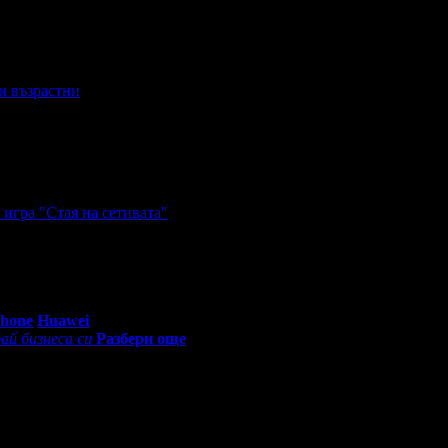
 и възрастни
игра "Стая на сетивата"
0 - 18:30ч)
Phone
Huawei
ай бизнеса си
Разбери още