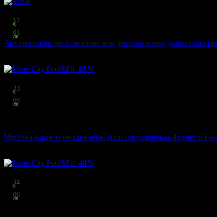
Топ цена:
30
17
€
59
01
лв
Арт работилница: стъклопис или декупаж върху дърво или стъ
Atelie
·
ул. Лавеле 16 - в Ателието ..
2
грабнати
-65%
Цена:
33
23
€
65
00
лв
стойност
94.59 € / 185.00 лв
65% отстъпка
Месечна карта за неограничен брой посещения на фитнес и сол
Silver City Pool&Fit
·
кв. Кръстова Вада
1
грабнат
-40%
Цена:
15
34
€
30
00
лв
стойност
25.56 € / 50.00 лв