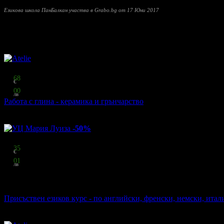
Езикова школа ПанБалкан участва в Grabo.bg от 17 Юни 2017
Прочети още
Други популярни оферти
Топ цена:
30
68
€
60
00
лв
Работа с глина - керамика и грънчарство
Atelie
·
ул. Лавале 16
7
грабнати
-50%
Цена:
38
35
€
75
01
лв
стойност
76.69 € / 149.99 лв
50% отстъпка
Присъствен езиков курс - по английски, френски, немски, итал
УЦ Мария Луиза
·
кв. Изток
3
грабнати