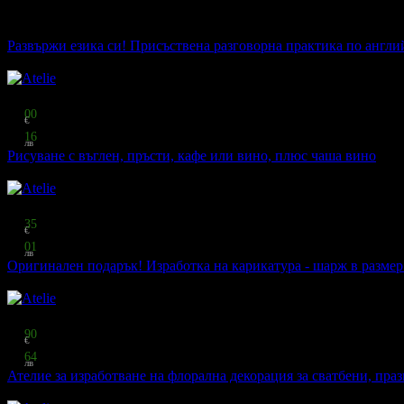
12.78 € / 25.00 лв
40% отстъпка
Развържи езика си! Присъствена разговорна практика по англий
УЦ Мария Луиза
·
Борисова градина
Топ цена:
19
00
€
37
16
лв
Рисуване с въглен, пръсти, кафе или вино, плюс чаша вино
Atelie
·
ул. Лавеле 16
Топ цена:
38
35
€
75
01
лв
Оригинален подарък! Изработка на карикатура - шарж в размер
Atelie
Топ цена:
48
90
€
95
64
лв
Ателие за изработване на флорална декорация за сватбени, праз
Atelie
·
ул. Лавеле 16 - в Ателието ..