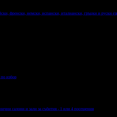
ски, френски, немски, испански, италиански, гръцки и руски ез
 по избор
нични салони и зали за събития - 1 или 4 посещения