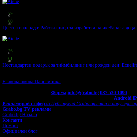
Топ цена:
35
79
€
70
00
лв
Цветна изненада: Работилница за изработка на икебана за деца
Atelie
·
ул. Лавеле 16 - в Ателието ..
Топ цена:
34
26
€
67
01
лв
Нестандартен подарък за тиймбилдинг или рожден ден: Ескейп 
Atelie
·
ул. Лавеле 16
Oще подобни места
Езикова школа Панелиника
бул. "Евлоги Георгиев" 62
4.9
Контакти с Grabo.bg:
Форма
info@grabo.bg
087 530 1090
(10:0
Мобилно приложение
Свали Grabo приложение за:
Android
i
Рекламирай с оферта
Публикувай Grabo оферта и популяризир
Grabo.bg TV реклами
Grabo.bg Начало
Контакти
Помощ
Официален блог