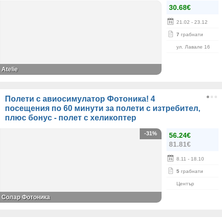
30.68€
21.02
- 23.12
7
грабнати
ул. Лавале 16
Atelie
Полети с авиосимулатор Фотоника! 4
посещения по 60 минути за полети с изтребител,
плюс бонус - полет с хеликоптер
-31%
56.24€
81.81€
8.11
- 18.10
5
грабнати
Център
Солар Фотоника