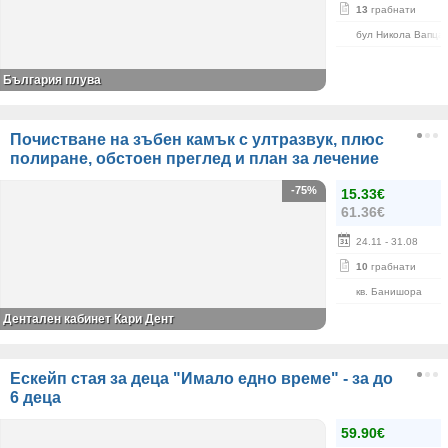
13
грабнати
бул Никола Вапца
България плува
Почистване на зъбен камък с ултразвук, плюс
полиране, обстоен преглед и план за лечение
-75%
15.33€
61.36€
24.11
- 31.08
10
грабнати
кв. Банишора
Дентален кабинет Кари Дент
Ескейп стая за деца "Имало едно време" - за до
6 деца
59.90€