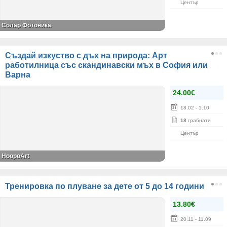
Център
Солар Фотоника
Създай изкуство с дъх на природа: Арт
работилница със скандинавски мъх в София или
Варна
24.00€
18.02
- 1.10
18
грабнати
Център
HoopoArt
Тренировка по плуване за дете от 5 до 14 години
13.80€
20.11
- 11.09