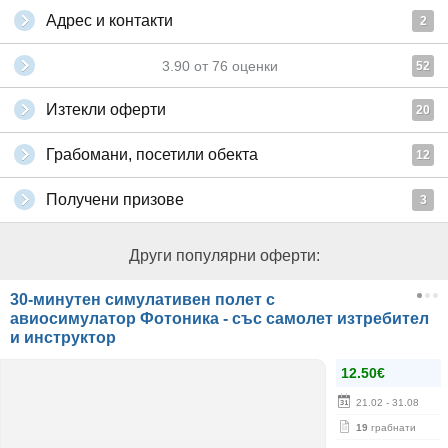
Адрес и контакти
2
3.90
от
76
оценки
52
Изтекли оферти
20
Грабомани, посетили обекта
12
Получени призове
3
Други популярни оферти:
30-минутен симулативен полет с
авиосимулатор Фотоника - със самолет изтребител
и инструктор
12.50€
21.02
- 31.08
19
грабнати