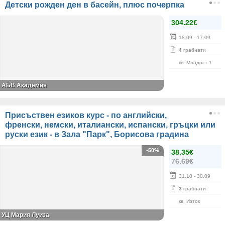
Детски рожден ден в басейн, плюс почерпка
304.22€
18.09
- 17.09
4
грабнати
кв. Младост 1
АБВ Академия
Присъствен езиков курс - по английски,
френски, немски, италиански, испански, гръцки или
руски език - в Зала "Парк", Борисова градина
-50%
38.35€
76.69€
31.10
- 30.09
3
грабнати
кв. Изток
УЦ Мария Луиза