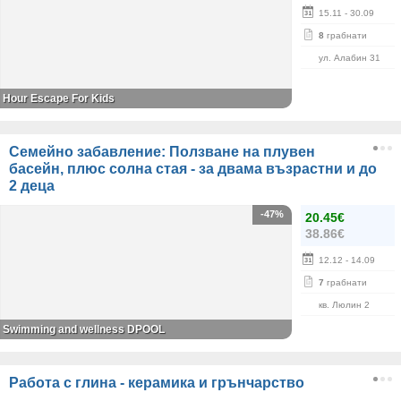
15.11
- 30.09
8
грабнати
ул. Алабин 31
Hour Escape For Kids
Семейно забавление: Ползване на плувен
басейн, плюс солна стая - за двама възрастни и до
2 деца
-47%
20.45€
38.86€
12.12
- 14.09
7
грабнати
кв. Люлин 2
Swimming and wellness DPOOL
Работа с глина - керамика и грънчарство