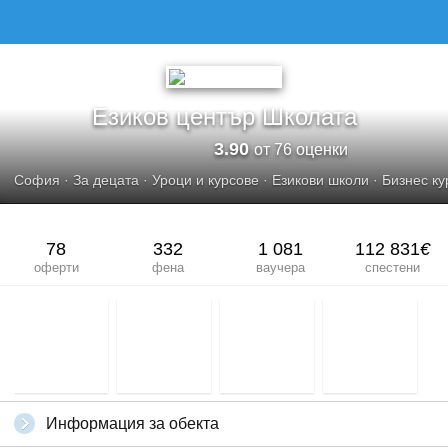
ЕЗИКОВ ЦЕНТЪР ШКОЛАТА
Езиков център Школата
3.90
от 76 оценки
София
·
За децата
·
Уроци и курсове
·
Езикови школи
·
Бизнес ку
78
332
1 081
112 831
€
оферти
фена
ваучера
спестени
Информация за обекта