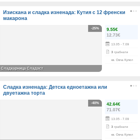
Изискана и сладка изненада: Кутия с 12 френски
макарона
-25%
9.55€
12.73€
13.05
- 7.09
3
грабнати
кв. Овча Купел
Сладкарница Сладост
Сладка изненада: Детска едноетажна или
двуетажна торта
-40%
42.64€
71.07€
13.05
- 7.09
3
грабнати
кв. Овча Купел