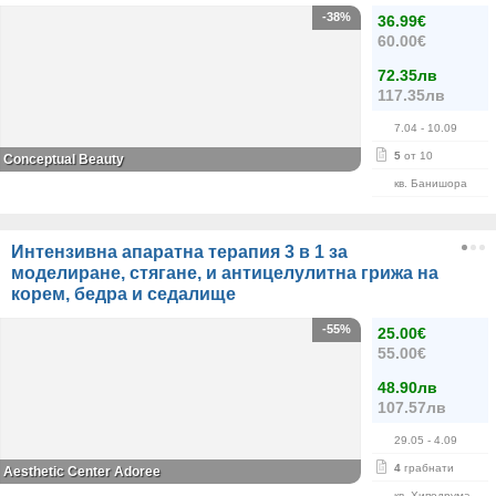
-38%
36.99€
60.00€
72.35лв
117.35лв
7.04
- 10.09
5
от 10
Conceptual Beauty
кв. Банишора
Интензивна апаратна терапия 3 в 1 за
моделиране, стягане, и антицелулитна грижа на
корем, бедра и седалище
-55%
25.00€
55.00€
48.90лв
107.57лв
29.05
- 4.09
4
грабнати
Aesthetic Center Adoree
кв. Хиподрума