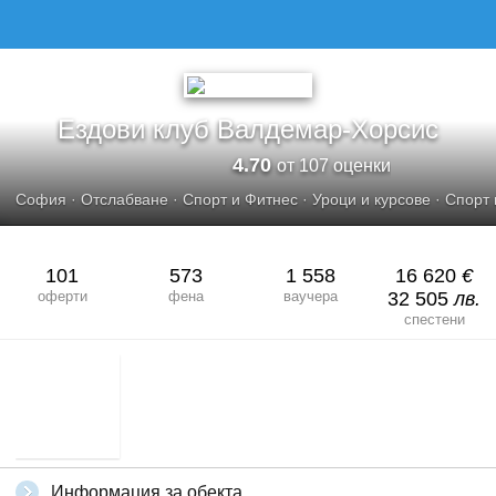
Ездови клуб Валдемар-Хорсис
4.70
от 107 оценки
София
·
Отслабване
·
Спорт и Фитнес
·
Уроци и курсове
·
Спорт 
101
573
1 558
16 620
€
оферти
фена
ваучера
32 505
лв.
спестени
Информация за обекта