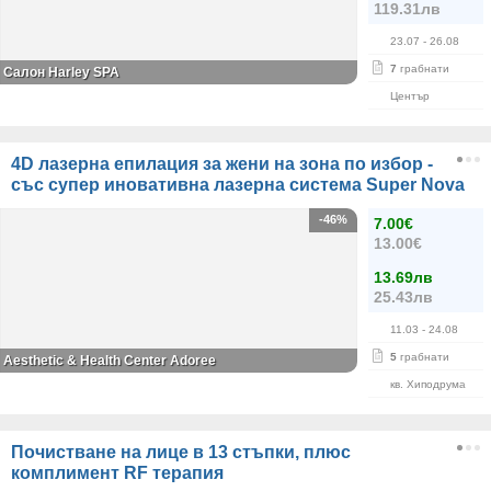
119.31лв
23.07
- 26.08
7
грабнати
Салон Harley SPA
Център
4D лазерна епилация за жени на зона по избор -
със супер иновативна лазерна система Super Nova
-46%
7.00€
13.00€
13.69лв
25.43лв
11.03
- 24.08
5
грабнати
Aesthetic & Health Center Adoree
кв. Хиподрума
Почистване на лице в 13 стъпки, плюс
комплимент RF терапия