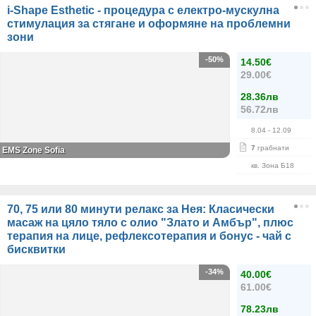
i-Shape Esthetic - процедура с електро-мускулна
стимулация за стягане и оформяне на проблемни
зони
-50%
14.50€
29.00€
28.36лв
56.72лв
8.04
- 12.09
7
грабнати
EMS Zone Sofia
кв. Зона Б18
70, 75 или 80 минути релакс за Нея: Класически
масаж на цяло тяло с олио "Злато и Амбър", плюс
терапия на лице, рефлексотерапия и бонус - чай с
бисквитки
-34%
40.00€
61.00€
78.23лв