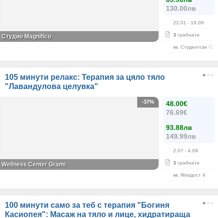
130.00лв
22.01
- 18.09
3
грабнати
Студио Magnifico
кв. Студентски Гра
105 минути релакс: Терапия за цяло тяло
"Лавандулова целувка"
-37%
48.00€
76.69€
93.88лв
149.99лв
2.07
- 4.09
3
грабнати
Wellness Center Grami
кв. Младост 4
100 минути само за теб с терапия "Богиня
Касиопея": Масаж на тяло и лице, хидратираща