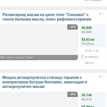
Релаксиращ масаж на цяло тяло "Снехана" с
топли билкови масла, плюс рефлексотерапия
-34%
26.90€
40.90€
52.61лв
79.99лв
30.06
- 2.10
4
грабнати
Масажно студио Зарис
Център
Мощна антицелулитна стягаща терапия с
компресивни ботуши Normatec, кавитация и
антицелулитен масаж
-46%
35.74€
66.47€
69.90лв