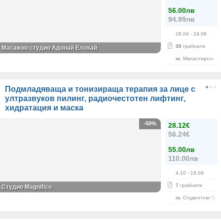
56.00лв
94.99лв
28.04
- 24.08
30
грабнати
Масажно студио Адонай Елохай
кв. Манастирски Л
Подмладяваща и тонизираща терапия за лице с
ултразвуков пилинг, радиочестотен лифтинг,
хидратация и маска
-50%
28.12€
56.24€
55.00лв
110.00лв
4.10
- 18.09
7
грабнати
Студио Magnifico
кв. Студентски Гра