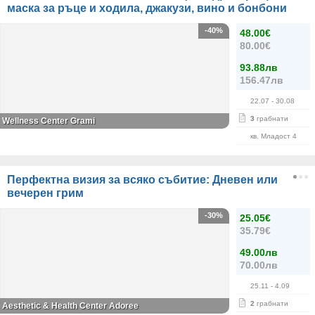
маска за ръце и ходила, джакузи, вино и бонбони
-40%
48.00€
80.00€
93.88лв
156.47лв
22.07
- 30.08
3
грабнати
Wellness Center Grami
кв. Младост 4
Перфектна визия за всяко събитие: Дневен или
вечерен грим
-30%
25.05€
35.79€
49.00лв
70.00лв
25.11
- 4.09
2
грабнати
Aesthetic & Health Center Adoree