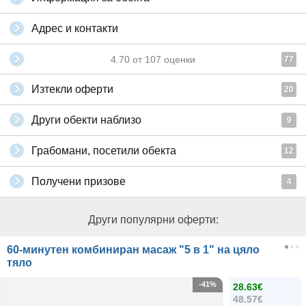
Адрес и контакти
4.70
от
107
оценки
77
Изтекли оферти
20
Други обекти наблизо
9
Грабомани, посетили обекта
12
Получени призове
4
Други популярни оферти:
60-минутен комбиниран масаж "5 в 1" на цяло
тяло
-41%
28.63€
48.57€