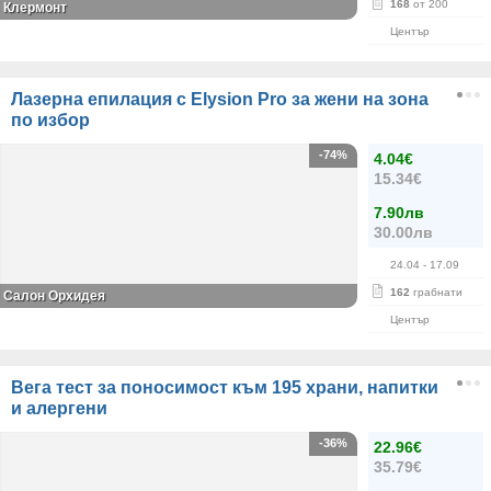
168
от 200
Клермонт
Център
Лазерна епилация с Elysion Pro за жени на зона
по избор
-74%
4.04€
15.34€
7.90лв
30.00лв
24.04
- 17.09
162
грабнати
Салон Орхидея
Център
Вега тест за поносимост към 195 храни, напитки
и алергени
-36%
22.96€
35.79€