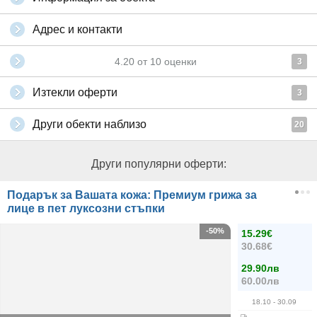
Адрес и контакти
4.20
от
10
оценки
3
Изтекли оферти
3
Други обекти наблизо
20
Други популярни оферти:
Подарък за Вашата кожа: Премиум грижа за
лице в пет луксозни стъпки
-50%
15.29€
30.68€
29.90лв
60.00лв
18.10
- 30.09