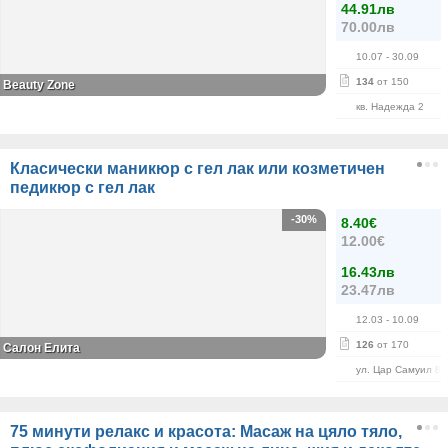
44.91лв
70.00лв
10.07
- 30.09
134
от 150
Beauty Zone
кв. Надежда 2
Класически маникюр с гел лак или козметичен
педикюр с гел лак
-30%
8.40€
12.00€
16.43лв
23.47лв
12.03
- 10.09
126
от 170
Салон Елита
ул. Цар Самуил 84
75 минути релакс и красота: Масаж на цяло тяло,