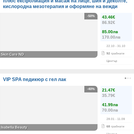
плюс ексфолиация и масаж на лице, шия и деколте,
кислородна мезотерапия и оформяне на вежди
-50%
43.46€
86.92€
85.00лв
170.00лв
22.10
- 31.10
92
грабнати
Skin Care ND
Център
VIP SPA педикюр с гел лак
-40%
21.47€
35.79€
41.99лв
70.00лв
28.01
- 11.09
68
грабнати
Isabella Beauty
Център