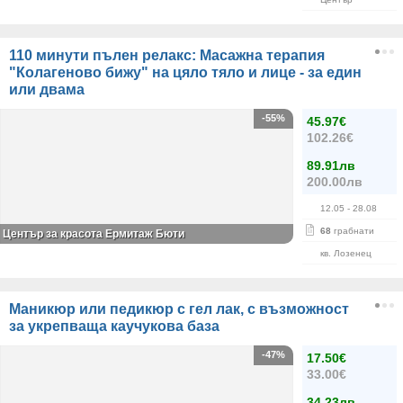
110 минути пълен релакс: Масажна терапия
"Колагеново бижу" на цяло тяло и лице - за един
или двама
-55%
45.97€
102.26€
89.91лв
200.00лв
12.05
- 28.08
68
грабнати
Център за красота Ермитаж Бюти
кв. Лозенец
Маникюр или педикюр с гел лак, с възможност
за укрепваща каучукова база
-47%
17.50€
33.00€
34.23лв