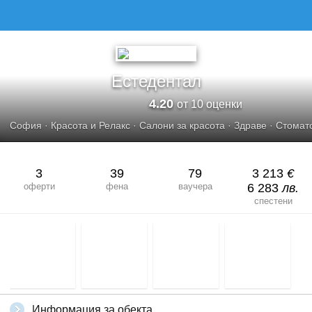
Естедентал
4.20
от 10 оценки
София
·
Красота и Релакс
·
Салони за красота
·
Здраве
·
Стомат
3
39
79
3 213
€
оферти
фена
ваучера
6 283
лв.
спестени
Информация за обекта