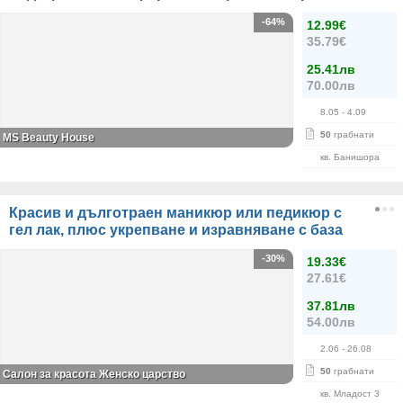
-64%
12.99€
35.79€
25.41лв
70.00лв
8.05
- 4.09
50
грабнати
МS Beauty House
кв. Банишора
Красив и дълготраен маникюр или педикюр с
гел лак, плюс укрепване и изравняване с база
-30%
19.33€
27.61€
37.81лв
54.00лв
2.06
- 26.08
50
грабнати
Салон за красота Женско царство
кв. Младост 3