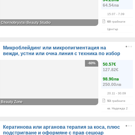
64.54лв
15.07
- 7.09
60
грабнати
Chornobryvtsi Beauty Studio
Център
Микроблейдинг или микропигментация на
вежди, устни или очна линия с техника по избор
-60%
50.57€
127.82€
98.90лв
250.00лв
20.11
- 30.09
53
грабнати
Beauty Zone
кв. Надежда 2
Кератинова или арганова терапия за коса, плюс
подстригване и оформяне с прав сешоар