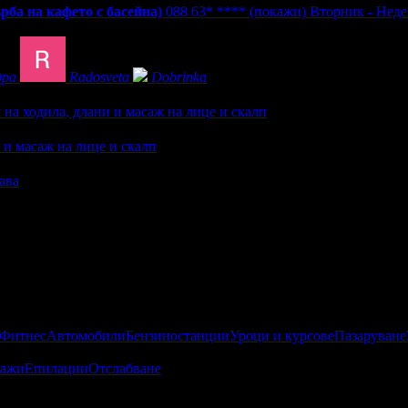
рба на кафето с басейна)
088 63* ****
(покажи)
Вторник - Недел
дра
Radosveta
Dobrinka
на ходила, длани и масаж на лице и скалп
 и масаж на лице и скалп
ава
 Фитнес
Автомобили
Бензиностанции
Уроци и курсове
Пазаруване
ажи
Епилации
Отслабване