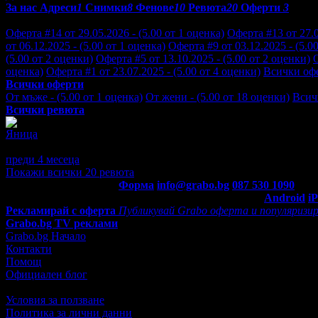
За нас
Адреси
1
Снимки
8
Фенове
10
Ревюта
20
Оферти
3
Отзиви от клиенти за Dream Relaxation:
Оферта #14 от 29.05.2026 - (5.00 от 1 оценка)
Оферта #13 от 27.0
от 06.12.2025 - (5.00 от 1 оценка)
Оферта #9 от 03.12.2025 - (5.0
(5.00 от 2 оценки)
Оферта #5 от 13.10.2025 - (5.00 от 2 оценки)
О
оценка)
Оферта #1 от 23.07.2025 - (5.00 от 4 оценки)
Всички оф
Всички оферти
От мъже - (5.00 от 1 оценка)
От жени - (5.00 от 18 оценки)
Всич
Всички ревюта
Яница
5
Рядко се срещат хора, които работят с такова отношение и гри
преди 4 месеца
·
1
· Подкрепям това мнение!
Покажи всички 20 ревюта
Контакти с Grabo.bg:
Форма
info@grabo.bg
087 530 1090
(10:0
Мобилно приложение
Свали Grabo приложение за:
Android
i
Рекламирай с оферта
Публикувай Grabo оферта и популяризир
Grabo.bg TV реклами
Grabo.bg Начало
Контакти
Помощ
Официален блог
Условия за ползване
Политика за лични данни