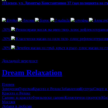
1
Плевен, ул. Димитър Константинов 37 (зад полицията на гъ
Фенове на Dream Relaxation
Emiliq
Анелия
Борис
Lyudmila
стефка
Алексан
Активни оферти
-30%
Релаксиращ масаж на цяло тяло, плюс рефлексотерапия 
Цена:
32.90€
47.00€
/64.35лв
91.92лв
-30%
Класически масаж на цяло тяло, плюс рефлексотерапия
Цена:
28.00€
40.00€
/54.76лв
78.23лв
-30%
Лечебен масаж на гръб, кръст и ръце, плюс масаж на гл
Цена:
17.50€
25.00€
/34.23лв
48.90лв
1
Докладвай нередност
Dream Relaxation
Плевен
Заведения
Туризъм
Красота и Релакс
Забавления
Култура
Спорт и
Красота и Релакс
Салони за красота
Фризьорски салони
Козметични продукти
Мас
Масажи
Добави в любими