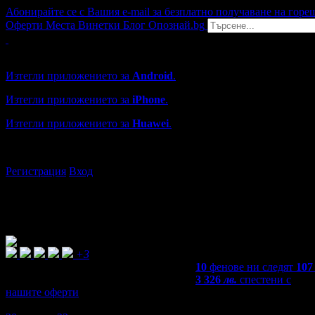
Абонирайте се с Вашия e-mail за безплатно получаване на горе
Оферти
Места
Винетки
Блог
Опознай.bg
Grabo мобилна версия
Изтегли приложението за
Android
.
Изтегли приложението за
iPhone
.
Изтегли приложението за
Huawei
.
...или отвори
grabo.bg
Регистрация
Вход
+3
10
фенове ни следят
107
3 326
лв.
спестени с
нашите оферти
5,0