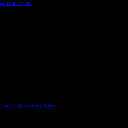
я: 11:00 - 22:00ч
За децата
Здраве
Танци
Други