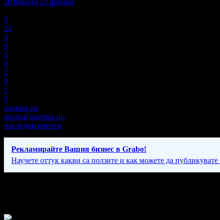
20
ревюта
23
оценки
Оценки:
5
23
4
0
3
0
2
0
1
0
оценки по
месеци
оценки по
последни оферти
Рекламирайте Вашия бизнес в Grabo!
Научете оттук какви са ползите и как можете да публикувате
Фирмени контакти
Вторник - Неделя: 11:00 - 22:00ч