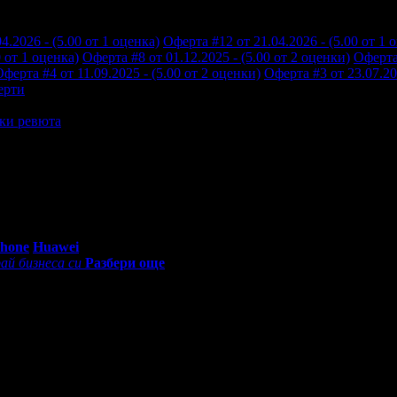
4.2026 - (5.00 от 1 оценка)
Оферта #12 от 21.04.2026 - (5.00 от 1 
0 от 1 оценка)
Оферта #8 от 01.12.2025 - (5.00 от 2 оценки)
Оферта 
ферта #4 от 11.09.2025 - (5.00 от 2 оценки)
Оферта #3 от 23.07.202
ерти
ки ревюта
жа. Масажът беше не просто процедура, а истинско преживяване.
0 - 18:30ч)
Phone
Huawei
ай бизнеса си
Разбери още