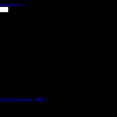
щите оферти!
грабнати ваучери
1 701
€