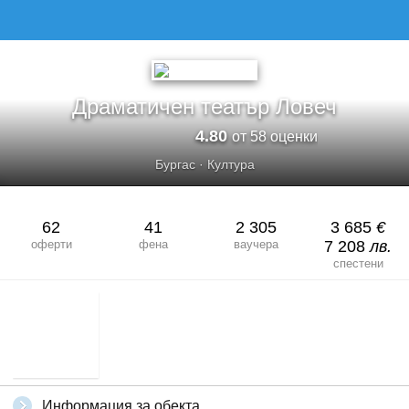
Драматичен театър Ловеч
4.80
от 58 оценки
Бургас
·
Култура
62
41
2 305
3 685
€
оферти
фена
ваучера
7 208
лв.
спестени
Информация за обекта