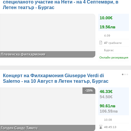
специланото участие на Нети - на 4 Септември, в
Летен театър - Бургас
10.00€
19.56лв
4.09
47
грабнати
Бургас
Плевенска филхармония
Онлайн резервация
Концерт на Филхармония Giuseppe Verdi di
Salerno - на 10 Август в Летен театър, Бургас
-15%
46.33€
54.50€
90.61лв
106.59лв
10.08
48
:
45
:
13
Голден Сандс Тикетс