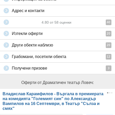
Адрес и контакти
4.80
от
58
оценки
40
Изтекли оферти
20
Други обекти наблизо
20
Грабомани, посетили обекта
12
Получени призове
3
Оферти от Драматичен театър Ловеч:
Владислав Карамфилов - Въргала в премиерата
на комедията "Големият син" по Александър
Вампилов на 16 Септември, в Театър "Сълза и
смях"