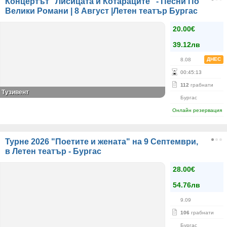
Концертът "Лисицата и Котараците" - Песни По
Велики Романи | 8 Август |Летен театър Бургас
20.00€
39.12лв
ДНЕС
8.08
00
:
45
:
13
112
грабнати
Тузивент
Бургас
Онлайн резервация
Турне 2026 "Поетите и жената" на 9 Септември,
в Летен театър - Бургас
28.00€
54.76лв
9.09
106
грабнати
Бургас