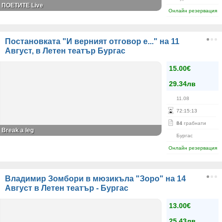
ПОЕТИТЕ Live
Онлайн резервация
Постановката "И верният отговор е..." на 11
Август, в Летен театър Бургас
15.00€
29.34лв
11.08
72
:
15
:
13
84
грабнати
Break a leg
Бургас
Онлайн резервация
Владимир Зомбори в мюзикъла "Зоро" на 14
Август в Летен театър - Бургас
13.00€
25.43лв