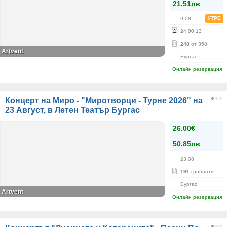
21.51лв
УТРЕ
9.08
24
:
00
:
13
248
от 358
Аrtvent
Бургас
Онлайн резервация
Концерт на Миро - "Миротворци - Турне 2026" на
23 Август, в Летен Театър Бургас
26.00€
50.85лв
23.08
191
грабнати
Бургас
Artvent
Онлайн резервация