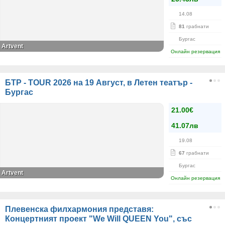
14.08
81
грабнати
Бургас
Artvent
Онлайн резервация
БТР - TOUR 2026 на 19 Август, в Летен театър -
Бургас
21.00€
41.07лв
19.08
67
грабнати
Бургас
Artvent
Онлайн резервация
Плевенска филхармония представя:
Концертният проект "We Will QUEEN You", със