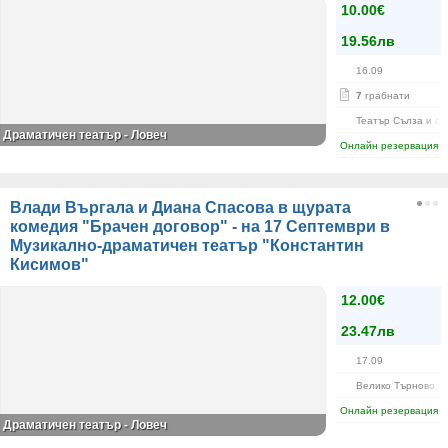
10.00€
19.56лв
16.09
7
грабнати
Театър Сълза и см
Драматичен театър - Ловеч
Онлайн резервация
Влади Въргала и Диана Спасова в щурата
комедия "Брачен договор" - на 17 Септември в
Музикално-драматичен театър "Константин
Кисимов"
12.00€
23.47лв
17.09
Велико Търново
Онлайн резервация
Драматичен театър - Ловеч