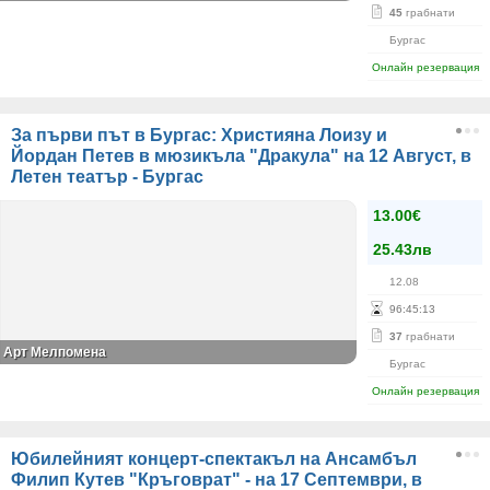
45
грабнати
Бургас
Онлайн резервация
За първи път в Бургас: Християна Лоизу и
Йордан Петев в мюзикъла "Дракула" на 12 Август, в
Летен театър - Бургас
13.00€
25.43лв
12.08
96
:
45
:
13
37
грабнати
Арт Мелпомeнa
Бургас
Онлайн резервация
Юбилейният концерт-спектакъл на Ансамбъл
Филип Кутев "Кръговрат" - на 17 Септември, в