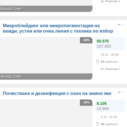
кв. Надежда 2
Beauty Zone
Микроблейдинг или микропигментация на
вежди, устни или очна линия с техника по избор
-60%
50.57€
127.82€
20.11
- 30.09
53
грабнати
кв. Надежда 2
Beauty Zone
Почистване и дезинфекция с озон на зимно яке
-40%
8.10€
13.50€
8.10
- 31.08
40
грабнати