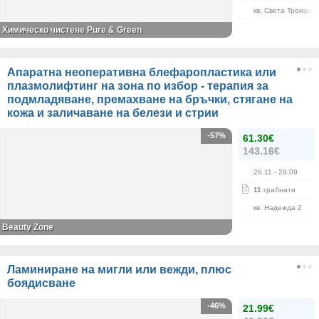
кв. Света Троица
Химическо чистене Pure & Green
Апаратна неоперативна блефаропластика или
плазмолифтинг на зона по избор - терапия за
подмладяване, премахване на бръчки, стягане на
кожа и заличаване на белези и стрии
-57%
61.30€
143.16€
26.11
- 29.09
11
грабнати
кв. Надежда 2
Beauty Zone
Ламиниране на мигли или вежди, плюс
боядисване
-46%
21.99€