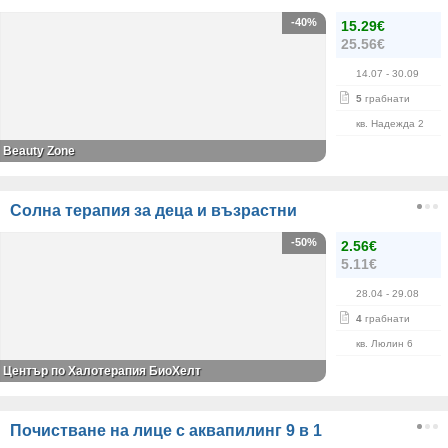
-40%
15.29€
25.56€
14.07
- 30.09
5
грабнати
кв. Надежда 2
Beauty Zone
Солна терапия за деца и възрастни
-50%
2.56€
5.11€
28.04
- 29.08
4
грабнати
кв. Люлин 6
Център по Халотерапия БиоХелт
Почистване на лице с аквапилинг 9 в 1