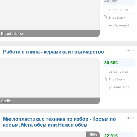
40.90€
10.07
- 30.09
9
грабнати
кв. Надежда 2
Beauty Zone
Работа с глина - керамика и грънчарство
30.68€
21.02
- 23.12
7
грабнати
ул. Лавале 16
Atelie
Миглопластика с техника по избор - Косъм по
косъм, Мега обем или Нежен обем
-50%
22.91€