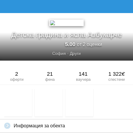
Детска градина и ясла Азбукарче
5.00
от 2 оценки
София
·
Други
2
21
141
1 322
€
оферти
фена
ваучера
спестени
Информация за обекта