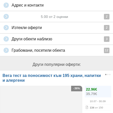
Адрес и контакти
5.00
от
2
оценки
2
Изтекли оферти
2
Други обекти наблизо
3
Грабомани, посетили обекта
12
Други популярни оферти:
Вега тест за поносимост към 195 храни, напитки
и алергени
-36%
22.96€
35.79€
10.07
- 30.09
134
от 150