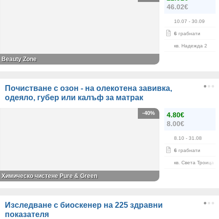
46.02€
10.07
- 30.09
6
грабнати
кв. Надежда 2
Beauty Zone
Почистване с озон - на олекотена завивка,
одеяло, губер или калъф за матрак
-40%
4.80€
8.00€
8.10
- 31.08
6
грабнати
кв. Света Троица
Химическо чистене Pure & Green
Изследване с биоскенер на 225 здравни
показателя