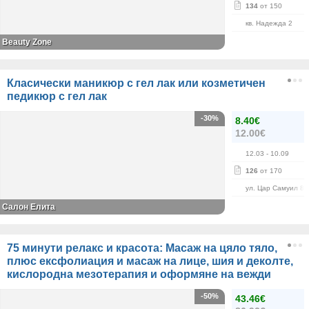
134
от 150
кв. Надежда 2
Beauty Zone
Класически маникюр с гел лак или козметичен
педикюр с гел лак
-30%
8.40€
12.00€
12.03
- 10.09
126
от 170
ул. Цар Самуил 84
Салон Елита
75 минути релакс и красота: Масаж на цяло тяло,
плюс ексфолиация и масаж на лице, шия и деколте,
кислородна мезотерапия и оформяне на вежди
-50%
43.46€