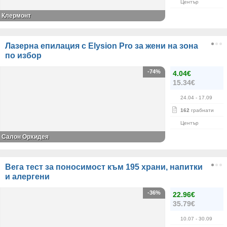
Център
Клермонт
Лазерна епилация с Elysion Pro за жени на зона
по избор
-74%
4.04€
15.34€
24.04
- 17.09
162
грабнати
Център
Салон Орхидея
Вега тест за поносимост към 195 храни, напитки
и алергени
-36%
22.96€
35.79€
10.07
- 30.09