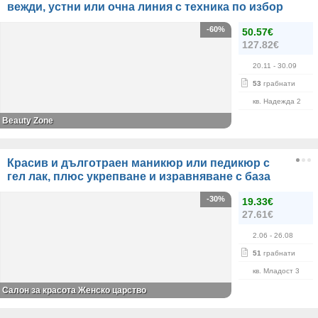
вежди, устни или очна линия с техника по избор
-60%
50.57€
127.82€
20.11
- 30.09
53
грабнати
кв. Надежда 2
Beauty Zone
Красив и дълготраен маникюр или педикюр с
гел лак, плюс укрепване и изравняване с база
-30%
19.33€
27.61€
2.06
- 26.08
51
грабнати
кв. Младост 3
Салон за красота Женско царство