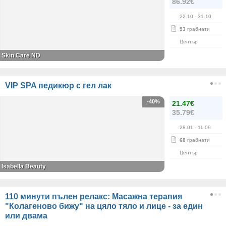
86.92€
22.10
- 31.10
93
грабнати
Център
Skin Care ND
VIP SPA педикюр с гел лак
-40%
21.47€
35.79€
28.01
- 11.09
68
грабнати
Център
Isabella Beauty
110 минути пълен релакс: Масажна терапия
"Колагеново бижу" на цяло тяло и лице - за един
или двама