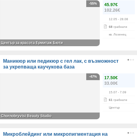
-55%
45.97€
102.26€
12.05
- 28.08
68
грабнати
кв. Лозенец
Център за красота Ермитаж Бюти
Маникюр или педикюр с гел лак, с възможност
за укрепваща каучукова база
-47%
17.50€
33.00€
15.07
- 7.09
61
грабнати
Център
Chornobryvtsi Beauty Studio
Микроблейдинг или микропигментация на