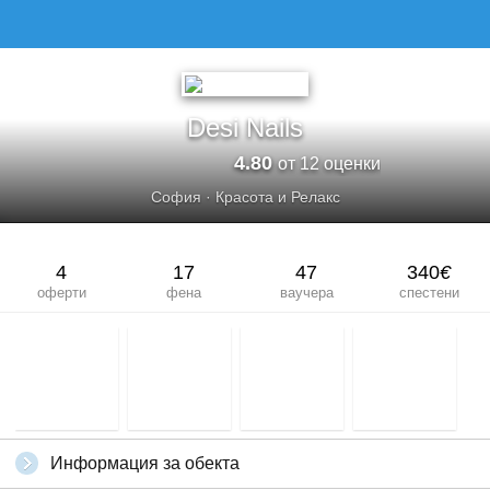
DESI NAILS
Desi Nails
4.80
от 12 оценки
София
·
Красота и Релакс
4
17
47
340
€
оферти
фена
ваучера
спестени
Информация за обекта