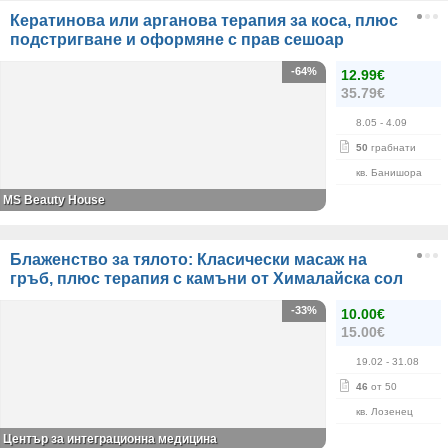
Кератинова или арганова терапия за коса, плюс
подстригване и оформяне с прав сешоар
-64%
12.99€
35.79€
8.05
- 4.09
50
грабнати
кв. Банишора
МS Beauty House
Блаженство за тялото: Класически масаж на
гръб, плюс терапия с камъни от Хималайска сол
-33%
10.00€
15.00€
19.02
- 31.08
46
от 50
кв. Лозенец
Център за интеграционна медицина