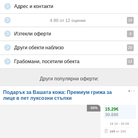
Адрес и контакти
4.80
от
12
оценки
10
Изтекли оферти
4
Други обекти наблизо
20
Грабомани, посетили обекта
12
Други популярни оферти:
Подарък за Вашата кожа: Премиум грижа за
лице в пет луксозни стъпки
-50%
15.29€
30.68€
18.10
- 30.09
169
от 200