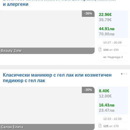
и алергени
-36%
22.96€
35.79€
44.91лв
70.00лв
10.07
- 30.09
134
от 150
Beauty Zone
кв. Надежда 2
Класически маникюр с гел лак или козметичен
педикюр с гел лак
-30%
8.40€
12.00€
16.43лв
23.47лв
12.03
- 10.09
125
от 170
Салон Елита