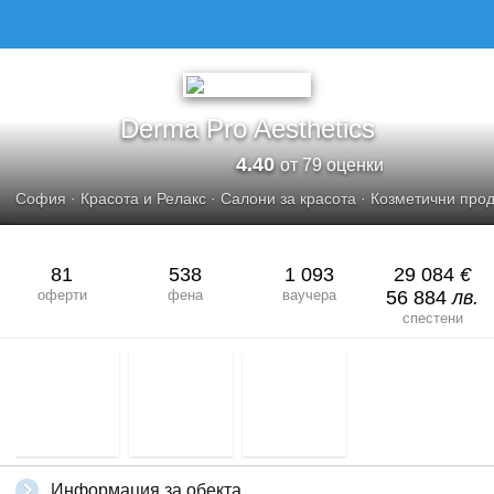
DERMA PRO AESTHETICS
Derma Pro Aesthetics
4.40
от 79 оценки
София
·
Красота и Релакс
·
Салони за красота
·
Козметични прод
81
538
1 093
29 084
€
оферти
фена
ваучера
56 884
лв.
спестени
Информация за обекта