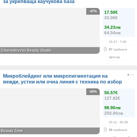
за укрепваща каучукова база
-47%
17.50€
33.00€
34.23лв
64.54лв
15.07
- 7.09
57
грабнати
Chornobryvtsi Beauty Studio
Център
Микроблейдинг или микропигментация на
вежди, устни или очна линия с техника по избор
-60%
50.57€
127.82€
98.90лв
250.00лв
20.11
- 30.09
53
грабнати
Beauty Zone