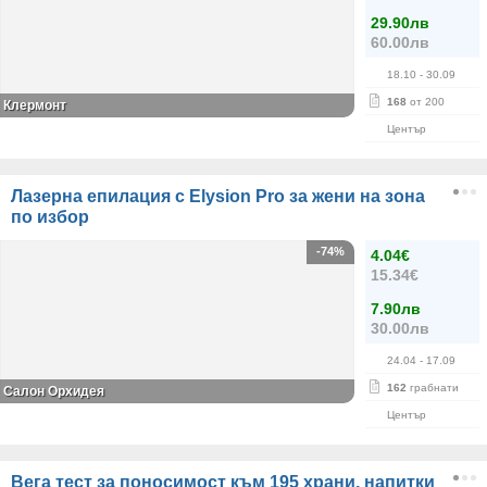
29.90лв
60.00лв
18.10
- 30.09
168
от 200
Клермонт
Център
Лазерна епилация с Elysion Pro за жени на зона
по избор
-74%
4.04€
15.34€
7.90лв
30.00лв
24.04
- 17.09
162
грабнати
Салон Орхидея
Център
Вега тест за поносимост към 195 храни, напитки