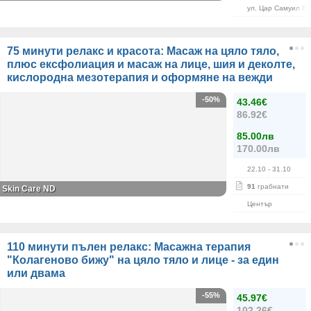
ул. Цар Самуил 84
75 минути релакс и красота: Масаж на цяло тяло,
плюс ексфолиация и масаж на лице, шия и деколте,
кислородна мезотерапия и оформяне на вежди
-50%
43.46€
86.92€
85.00лв
170.00лв
22.10
- 31.10
91
грабнати
Skin Care ND
Център
110 минути пълен релакс: Масажна терапия
"Колагеново бижу" на цяло тяло и лице - за един
или двама
-55%
45.97€
102.26€