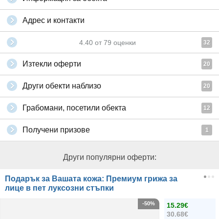
Адрес и контакти
4.40
от
79
оценки
32
Изтекли оферти
20
Други обекти наблизо
20
Грабомани, посетили обекта
12
Получени призове
1
Други популярни оферти:
Подарък за Вашата кожа: Премиум грижа за
лице в пет луксозни стъпки
-50%
15.29€
30.68€