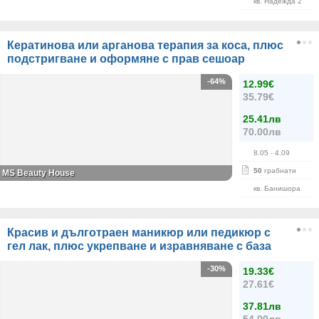
кв. Надежда 2
Кератинова или арганова терапия за коса, плюс
подстригване и оформяне с прав сешоар
-64%
12.99€
35.79€
25.41лв
70.00лв
8.05
- 4.09
50
грабнати
МS Beauty House
кв. Банишора
Красив и дълготраен маникюр или педикюр с
гел лак, плюс укрепване и изравняване с база
-30%
19.33€
27.61€
37.81лв