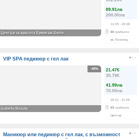
89.91лв
200.00лв
12.05
- 28.08
66
грабнати
Център за красота Ермитаж Бюти
кв. Лозенец
VIP SPA педикюр с гел лак
-40%
21.47€
35.79€
41.99лв
70.00лв
28.01
- 11.09
65
грабнати
Isabella Beauty
Център
Маникюр или педикюр с гел лак, с възможност