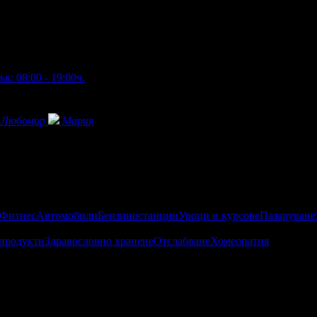
к: 08:00 - 19:00ч.
Любомир
Мария
 Фитнес
Автомобили
Бензиностанции
Уроци и курсове
Пазаруване
продукти
Здравословно хранене
Отслабване
Хомеопатия
е фокусира върху това всеки пациент да се чувства комфортно в
ката отговаря на европейските стандарти и изисквания. Работим