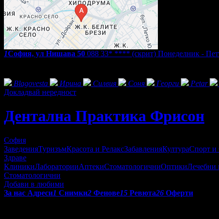
1
София, ул Нишава 50
088 33* ****
(скрит)
Понеделник - Петъ
Екстри
Фенове на Дентална Практика Фрисон
Blagovesta
Ирина
Силвия
Соня
Георги
Petar
Докладвай нередност
Дентална Практика Фрисон
София
Заведения
Туризъм
Красота и Релакс
Забавления
Култура
Спорт и
Здраве
Клиники
Лаборатории
Аптеки
Стоматологични
Оптики
Лечебни 
Стоматологични
Добави в любими
За нас
Адреси
1
Снимки
2
Фенове
15
Ревюта
26
Оферти
Дентална клиника Фрисон
е стоматологичен кабинет, който с
комплексно лечение и Ви съветваме за най-оптималното. Клини