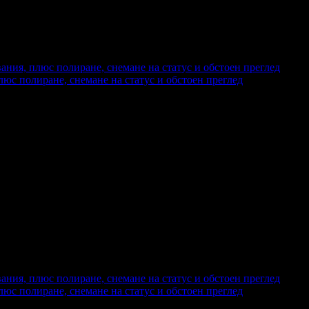
юс полиране, снемане на статус и обстоен преглед
еждания на офертата
778
промотирала 45 дни
45
·
Средна оценка за офертата от общо 3 
еждания на офертата
595
промотирала 167 дни
167
юс полиране, снемане на статус и обстоен преглед