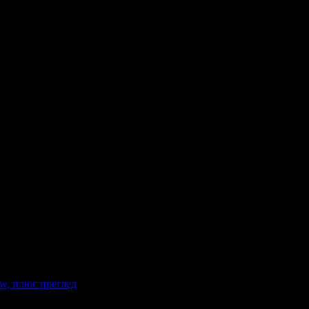
о.
w, плюс преглед