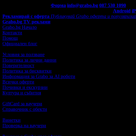
Контакти с Grabo.bg:
Форма
info@grabo.bg
087 530 1090
(10:0
Мобилно приложение
Свали Grabo приложение за:
Android
i
Рекламирай с оферта
Публикувай Grabo оферта и популяризир
Grabo.bg TV реклами
Grabo.bg Начало
Контакти
Помощ
Официален блог
Условия за ползване
Политика за лични данни
Поверителност
Политика за бисквитки
Информация за Grabo за AI роботи
Всички оферти
Почивки и екскурзии
Култура и събития
GiftCard за ваучери
Справочник с обекти
Винетки
Проверка на ваучери