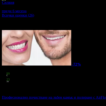
Силвия
5
Доволна съм от услугата, беше извършена много професионалн
преди 6 месеца
·
1
· Подкрепям това мнение!
Всички оценки (26)
Други популярни оферти
-72%
Цена:
16
99
€
33
23
лв
стойност
61.36 € / 120.01 лв
72% отстъпка
Професионално почистване на зъбен камък и полиране с AirFlo
3smiles
·
кв. Манастирски Ливади
49
грабнати