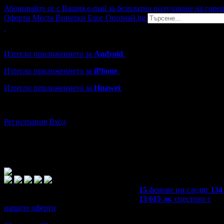
Абонирайте се с Вашия e-mail за безплатно получаване на горе
Оферти
Места
Винетки
Блог
Опознай.bg
Grabo мобилна версия
Изтегли приложението за
Android
.
Изтегли приложението за
iPhone
.
Изтегли приложението за
Huawei
.
...или отвори
grabo.bg
Регистрация
Вход
15
фенове ни следят
134
13 615
лв.
спестени с
нашите оферти
4,9