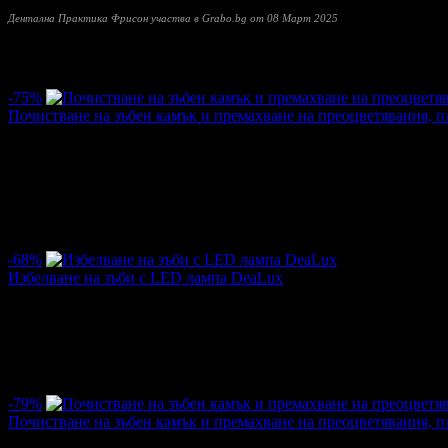
Дентална Практика Фрисон участва в Grabo.bg от 08 Март 2025
Прочети още
Виж нашия ценоразпис
Най-нови оферти от Дентална Практика Фрисон:
-75%
Почистване на зъбен камък и премахване на преоцветявания, пл
Цена:
20.00€
80.00€
/39.12лв
156.47лв
·
Грабнати ваучери
5
·
Грабомани закупили офертата
5
·
Прегл
Дата на стартиране на офертата
13.01.2026г
·
Офертата се е 
5.0
-68%
Избелване на зъби с LED лампа DeaLux
Цена:
71.58€
224.97€
/140.00лв
440.00лв
·
Грабнати ваучери
3
·
Грабомани закупили офертата
3
·
Прегл
Дата на стартиране на офертата
29.05.2025г
·
Офертата се е 
-79%
Почистване на зъбен камък и премахване на преоцветявания, пл
Цена:
12.78€