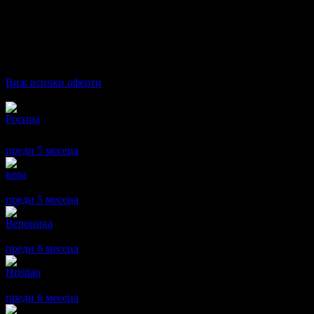
61.36€
/25.00лв
120.00лв
·
Грабнати ваучери
98
·
Грабомани закупили офертата
85
·
Пре
Дата на стартиране на офертата
17.05.2025г
·
Офертата се е 
4.8
Виж всички оферти
Отзиви от клиенти:
Росица
5
Много внимателен и добър лекар. Препоръчвам⭐⭐⭐⭐⭐
преди 5 месеца
·
1
· Подкрепям това мнение!
вера
5
Препоръчвам!
преди 5 месеца
·
1
· Подкрепям това мнение!
Вероника
5
Много добро и професионално отношение. Ще отида отново.
преди 6 месеца
·
1
· Подкрепям това мнение!
Hristian
5
Професионализъм, знания и умения !
преди 6 месеца
·
1
· Подкрепям това мнение!