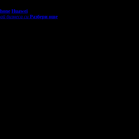
0 - 18:30ч)
Phone
Huawei
ай бизнеса си
Разбери още