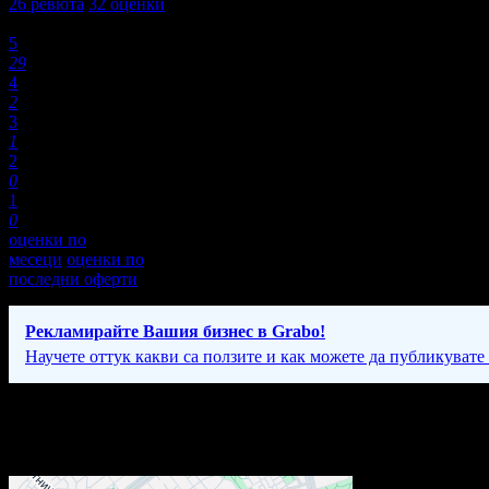
26
ревюта
32
оценки
Оценки:
5
29
4
2
3
1
2
0
1
0
оценки по
месеци
оценки по
последни оферти
Рекламирайте Вашия бизнес в Grabo!
Научете оттук какви са ползите и как можете да публикувате
Фирмени контакти
Понеделник - Петък: 08:00 - 19:00ч.