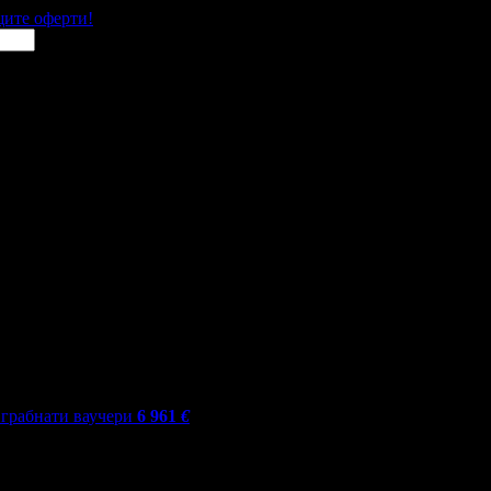
щите оферти!
грабнати ваучери
6 961
€