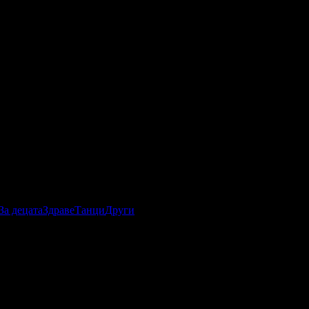
За децата
Здраве
Танци
Други
 процесите на лечение. Предлагаме Ви всички опции за
 с допълнителни здравни фондове с издаване на фактура.