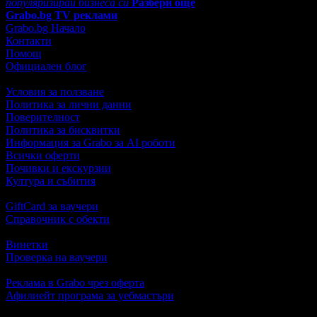
популяризирай бизнеса си
Разбери още
Grabo.bg TV реклами
Grabo.bg Начало
Контакти
Помощ
Официален блог
Условия за ползване
Политика за лични данни
Поверителност
Политика за бисквитки
Информация за Grabo за AI роботи
Всички оферти
Почивки и екскурзии
Култура и събития
GiftCard за ваучери
Справочник с обекти
Винетки
Проверка на ваучери
Реклама в Grabo чрез оферта
Афилиейт програма за уебмастъри