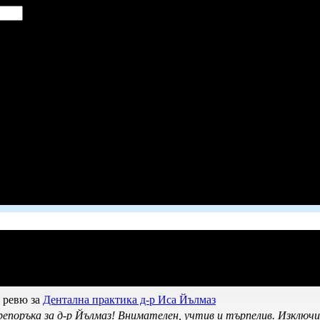
а ревю за
Дентална практика д-р Иса Йълмаз
епоръка за д-р Йълмаз! Внимателен, учтив и търпелив. Изключи