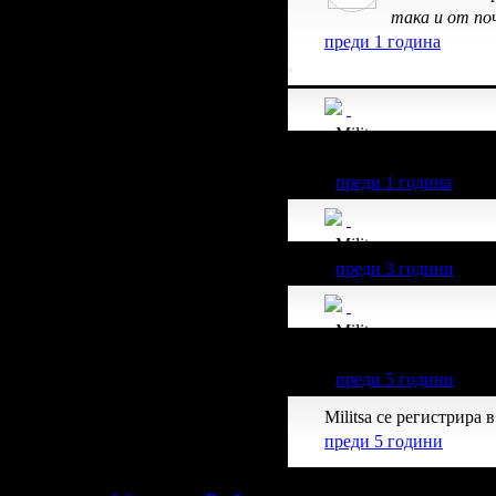
така и от по
преди 1 година
Militsa получава зна
255.65€/500лв от вси
преди 1 година
Militsa получава зна
преди 3 години
Militsa получава зна
51.13€/100лв от всич
преди 5 години
Militsa се регистрира в
преди 5 години