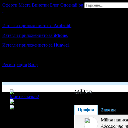
Оферти
Места
Винетки
Блог
Опознай.bg
Grabo мобилна версия
Изтегли приложението за
Android
.
Изтегли приложението за
iPhone
.
Изтегли приложението за
Huawei
.
...или отвори
grabo.bg
Регистрация
Вход
Militsa
Моите значки
2
Профил
Значки
Militsa напис
Абсолютна пр