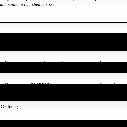
чистването на зъбен камък.
чка
Спестих над 255.65€/500лв
, защото докато си грабеше оферти
чките свои покупки в Grabo.bg!
чка
Кокона
, защото грабна три оферти от категория Красота и здр
чка
Спестих над 51.13€/100лв
, защото докато си грабеше оферти 
ките свои покупки в Grabo.bg!
 Grabo.bg.