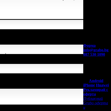
 успя да спести над
Контакти с
Grabo.bg:
Форма
info@grabo.bg
087 530 1090
аве!
(10:00 - 18:30ч)
Мобилно
приложение
Свали Grabo
успя да спести над
приложение
за:
Android
iPhone
Huawei
Рекламирай с
оферта
Публикувай
Grabo оферта
и