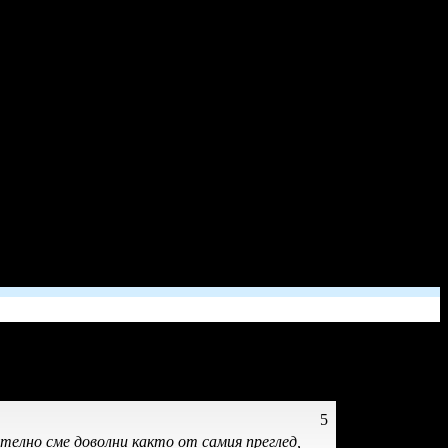
5
телно сме доволни както от самия преглед,