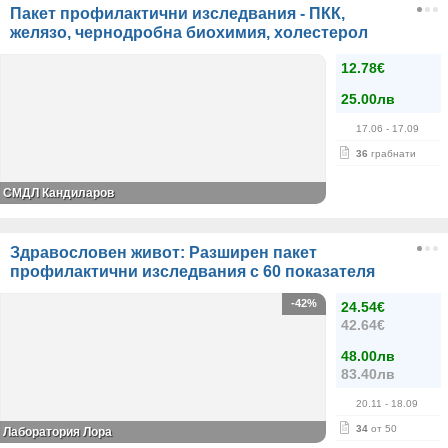
Пакет профилактични изследвания - ПКК,
желязо, чернодробна биохимия, холестерол
12.78€
25.00лв
17.06
- 17.09
36
грабнати
СМДЛ Кандиларов
Здравословен живот: Разширен пакет
профилактични изследвания с 60 показателя
-42%
24.54€
42.64€
48.00лв
83.40лв
20.11
- 18.09
34
от 50
Лаборатория Лора