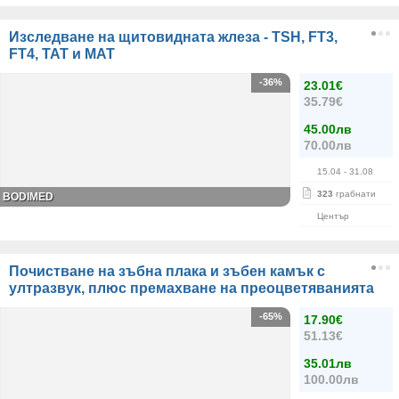
Изследване на щитовидната жлеза - TSH, FT3,
FT4, ТАТ и МАТ
-36%
23.01€
35.79€
45.00лв
70.00лв
15.04
- 31.08
323
грабнати
BODIMED
Център
Почистване на зъбна плака и зъбен камък с
ултразвук, плюс премахване на преоцветяванията
-65%
17.90€
51.13€
35.01лв
100.00лв