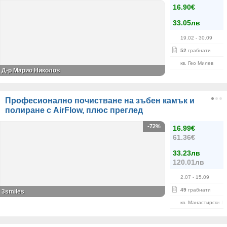
16.90€
33.05лв
19.02
- 30.09
52
грабнати
кв. Гео Милев
Д-р Марио Николов
Професионално почистване на зъбен камък и
полиране с AirFlow, плюс преглед
-72%
16.99€
61.36€
33.23лв
120.01лв
2.07
- 15.09
49
грабнати
3smiles
кв. Манастирски Л