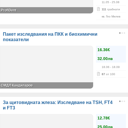
11.05
- 25.08
111
грабнати
ProfiDent
кв. Гео Милев
Пакет изследвания на ПКК и биохимични
показатели
16.36€
32.00лв
18.06
- 18.09
87
от 100
СМДЛ Кандиларов
За щитовидната жлеза: Изследване на TSH, FT4
и FT3
12.78€
25.00лв