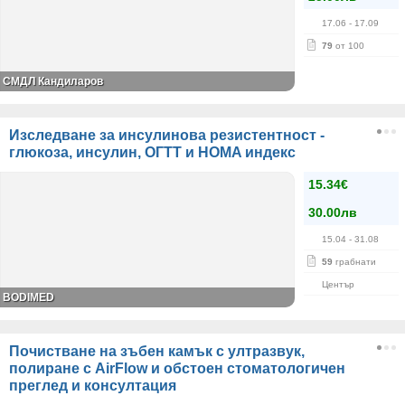
17.06
- 17.09
79
от 100
СМДЛ Кандиларов
Изследване за инсулинова резистентност -
глюкоза, инсулин, ОГТТ и HOMA индекс
15.34€
30.00лв
15.04
- 31.08
59
грабнати
Център
BODIMED
Почистване на зъбен камък с ултразвук,
полиране с AirFlow и обстоен стоматологичен
преглед и консултация