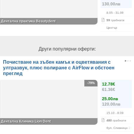
130.00лв
8.05
- 31.08
59
грабнати
Дентална практика Beautydent
Център
Други популярни оферти:
Почистване на зъбен камък и оцветявания с
ултразвук, плюс полиране с AirFlow и обстоен
преглед
-79%
12.78€
61.36€
25.00лв
120.00лв
15.10
- 8.09
480
грабнати
Дентална Клиника Lion Dent
бул. Сливница 215