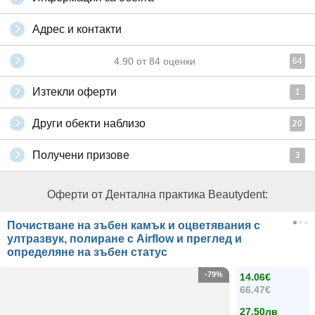
Адрес и контакти
4.90
от
84
оценки
64
Изтекли оферти
1
Други обекти наблизо
20
Получени призове
3
Оферти от Дентална практика Beautydent:
Почистване на зъбен камък и оцветявания с
ултразвук, полиране с Airflow и преглед и
определяне на зъбен статус
-79%
14.06€
66.47€
27.50лв