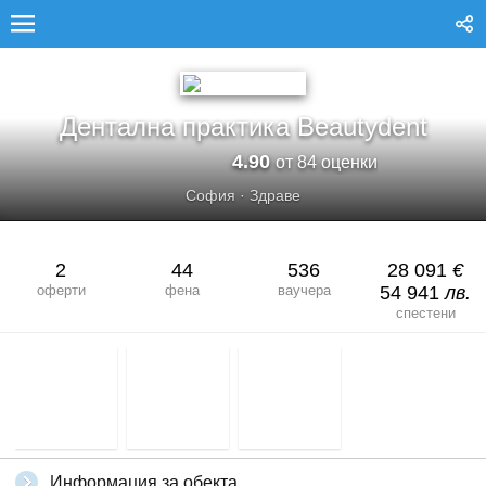
ДЕНТАЛНА ПРАКТИКА BEAUTYDENT
Дентална практика Beautydent
4.90
от 84 оценки
София
·
Здраве
2
44
536
28 091
€
оферти
фена
ваучера
54 941
лв.
спестени
Информация за обекта