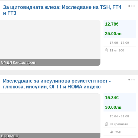
За щитовидната жлеза: Изследване на TSH, FT4
и FT3
12.78€
25.00лв
17.06
- 17.09
81
от 100
СМДЛ Кандиларов
Изследване за инсулинова резистентност -
глюкоза, инсулин, ОГТТ и HOMA индекс
15.34€
30.00лв
15.04
- 31.08
60
грабнати
Център
BODIMED