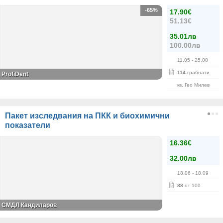
-65%
17.90€
51.13€
35.01лв
100.00лв
11.05
- 25.08
114
грабнати
ProfiDent
кв. Гео Милев
Пакет изследвания на ПКК и биохимични
показатели
16.36€
32.00лв
18.06
- 18.09
88
от 100
СМДЛ Кандиларов