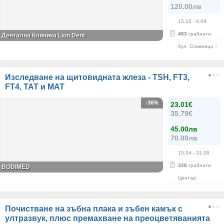
120.00лв
15.10
- 8.09
483
грабнати
Дентална Клиника Lion Dent
бул. Сливница 215
Изследване на щитовидната жлеза - TSH, FT3,
FT4, ТАТ и МАТ
-36%
23.01€
35.79€
45.00лв
70.00лв
15.04
- 31.08
328
грабнати
BODIMED
Център
Почистване на зъбна плака и зъбен камък с
ултразвук, плюс премахване на преоцветяванията