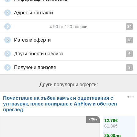
Адрес и контакти
4.90
от
120
оценки
84
Изтекли оферти
18
Други обекти наблизо
6
Получени призове
3
Други популярни оферти:
Почистване на зъбен камък и оцветявания с
ултразвук, плюс полиране с AirFlow и обстоен
преглед
-79%
12.78€
61.36€
25.00лв