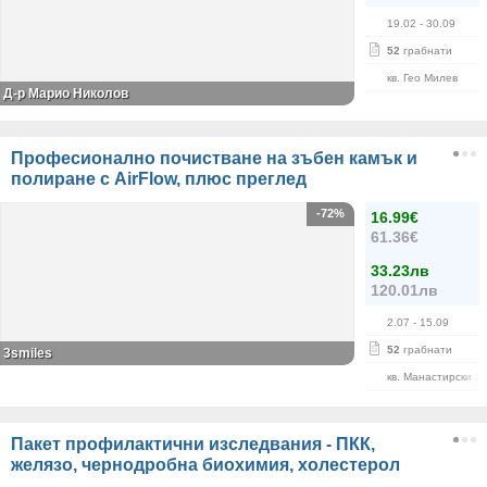
19.02
- 30.09
52
грабнати
кв. Гео Милев
Д-р Марио Николов
Професионално почистване на зъбен камък и
полиране с AirFlow, плюс преглед
-72%
16.99€
61.36€
33.23лв
120.01лв
2.07
- 15.09
52
грабнати
3smiles
кв. Манастирски Л
Пакет профилактични изследвания - ПКК,
желязо, чернодробна биохимия, холестерол