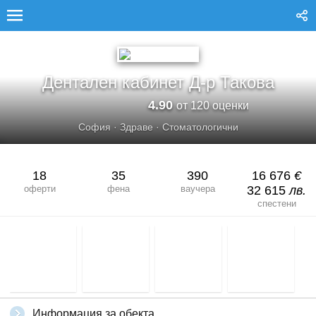
ДЕНТАЛЕН КАБИНЕТ Д-Р ТАКОВА
Дентален кабинет Д-р Такова
4.90
от 120 оценки
София
·
Здраве
·
Стоматологични
18
35
390
16 676
€
оферти
фена
ваучера
32 615
лв.
спестени
Информация за обекта