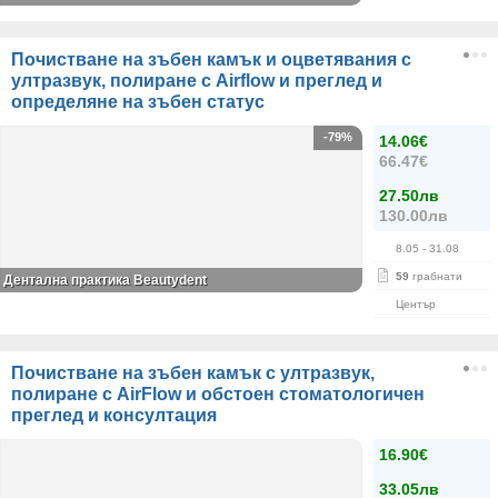
Почистване на зъбен камък и оцветявания с
ултразвук, полиране с Airflow и преглед и
определяне на зъбен статус
-79%
14.06€
66.47€
27.50лв
130.00лв
8.05
- 31.08
59
грабнати
Дентална практика Beautydent
Център
Почистване на зъбен камък с ултразвук,
полиране с AirFlow и обстоен стоматологичен
преглед и консултация
16.90€
33.05лв