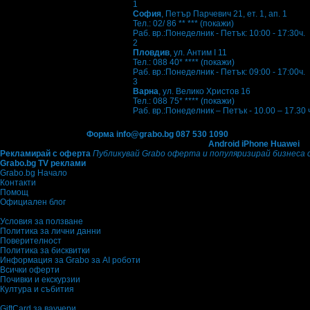
1
София
, Петър Парчевич 21, ет. 1, ап. 1
Тел.:
02/ 86 ** ***
(покажи)
Раб. вр.:
Понеделник - Петък: 10:00 - 17:30ч.
2
Пловдив
, ул. Антим I 11
Тел.:
088 40* ****
(покажи)
Раб. вр.:
Понеделник - Петък: 09:00 - 17:00ч.
3
Варна
, ул. Велико Христов 16
Тел.:
088 75* ****
(покажи)
Раб. вр.:
Понеделник – Петък - 10.00 – 17.30
Контакти с Grabo.bg:
Форма
info@grabo.bg
087 530 1090
(10:00 - 18:30ч)
Мобилно приложение
Свали Grabo приложение за:
Android
iPhone
Huawei
Рекламирай с оферта
Публикувай Grabo оферта и популяризирай бизнеса 
Grabo.bg TV реклами
Grabo.bg Начало
Контакти
Помощ
Официален блог
Условия за ползване
Политика за лични данни
Поверителност
Политика за бисквитки
Информация за Grabo за AI роботи
Всички оферти
Почивки и екскурзии
Култура и събития
GiftCard за ваучери