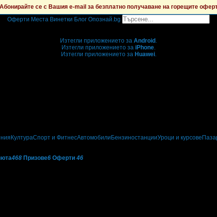
Абонирайте се с Вашия e-mail за безплатно получаване на горещите офер
Оферти
Места
Винетки
Блог
Опознай.bg
Grabo мобилна версия
Изтегли приложението за
Android
.
Изтегли приложението за
iPhone
.
Изтегли приложението за
Huawei
.
...или отвори
grabo.bg
ения
Култура
Спорт и Фитнес
Автомобили
Бензиностанции
Уроци и курсове
Паза
вюта
468
Призове
6
Оферти
46