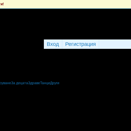
ти!
Вход
Регистрация
руване
За децата
Здраве
Танци
Други