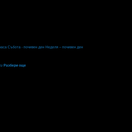
 часа Събота - почивен ден Неделя – почивен ден
си
Разбери още