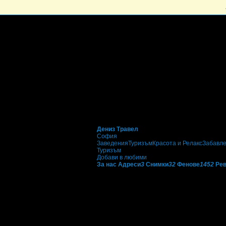
Дениз Травел
София
Заведения
Туризъм
Красота и Релакс
Забавл
Туризъм
Добави в любими
За нас
Адреси
3
Снимки
32
Фенове
1452
Ре