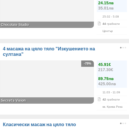
24.15лв
35.01лв
25.02
- 5.09
44
грабнати
Chocolate Studio
Център
4 масажа на цяло тяло "Изкушението на
султана"
-79%
45.91€
217.30€
89.79лв
425.00лв
11.03
- 11.09
42
грабнати
Secret's Vision
кв. Крива Река
Класически масаж на цяло тяло