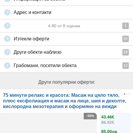
Адрес и контакти
4.80
от
8
оценки
1
Изтекли оферти
20
Други обекти наблизо
19
Грабомани, посетили обекта
12
Други популярни оферти:
75 минути релакс и красота: Масаж на цяло тяло,
плюс ексфолиация и масаж на лице, шия и деколте,
кислородна мезотерапия и оформяне на вежди
-50%
43.46€
86.92€
85.00лв