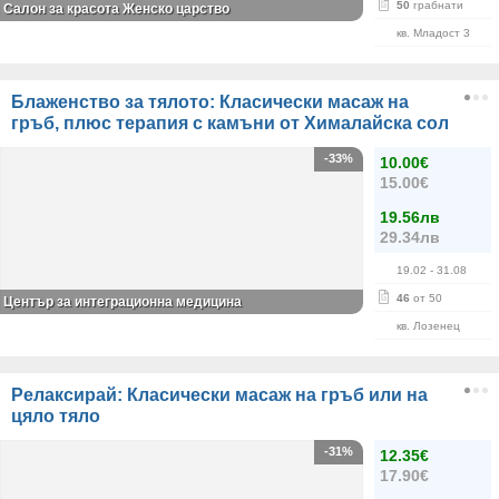
50
грабнати
Салон за красота Женско царство
кв. Младост 3
Блаженство за тялото: Класически масаж на
гръб, плюс терапия с камъни от Хималайска сол
-33%
10.00€
15.00€
19.56лв
29.34лв
19.02
- 31.08
46
от 50
Център за интеграционна медицина
кв. Лозенец
Релаксирай: Класически масаж на гръб или на
цяло тяло
-31%
12.35€
17.90€