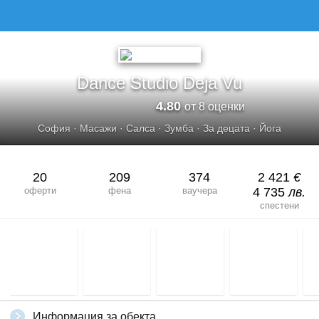
Dance Studio Deja Vu
4.80
от 8 оценки
София
·
Масажи
·
Салса
·
Зумба
·
За децата
·
Йога
20
209
374
2 421
€
оферти
фена
ваучера
4 735
лв.
спестени
Информация за обекта