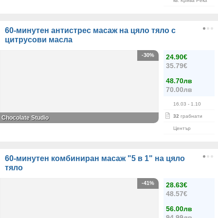
кв. Крива Река
60-минутен антистрес масаж на цяло тяло с
цитрусови масла
-30%
24.90€
35.79€
48.70лв
70.00лв
16.03
- 1.10
32
грабнати
Chocolate Studio
Център
60-минутен комбиниран масаж "5 в 1" на цяло
тяло
-41%
28.63€
48.57€
56.00лв
94.99лв