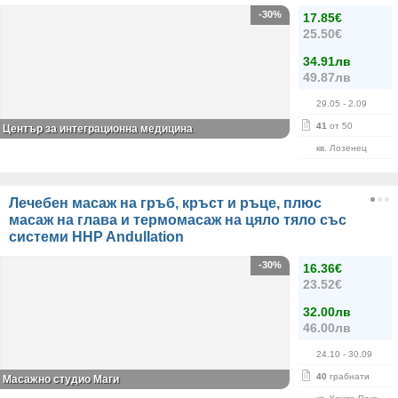
-30%
17.85€
25.50€
34.91лв
49.87лв
29.05
- 2.09
41
от 50
Център за интеграционна медицина
кв. Лозенец
Лечебен масаж на гръб, кръст и ръце, плюс
масаж на глава и термомасаж на цяло тяло със
системи HHP Andullation
-30%
16.36€
23.52€
32.00лв
46.00лв
24.10
- 30.09
40
грабнати
Масажно студио Маги