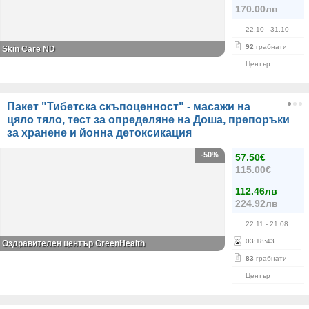
170.00лв
22.10
- 31.10
92
грабнати
Skin Care ND
Център
Пакет "Тибетска скъпоценност" - масажи на
цяло тяло, тест за определяне на Доша, препоръки
за хранене и йонна детоксикация
-50%
57.50€
115.00€
112.46лв
224.92лв
22.11
- 21.08
03
:
18
:
43
Оздравителен център GreenHealth
83
грабнати
Център