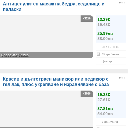
Антицелулитен масаж на бедра, седалище и
паласки
-32%
13.29€
19.43€
25.99лв
38.00лв
20.11
- 30.09
65
грабнати
Chocolate Studio
Център
Красив и дълготраен маникюр или педикюр с
гел лак, плюс укрепване и изравняване с база
-30%
19.33€
27.61€
37.81лв
54.00лв
2.06
- 26.08