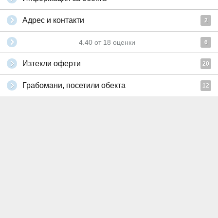
Адрес и контакти
2
4.40
от
18
оценки
6
Изтекли оферти
20
Грабомани, посетили обекта
12