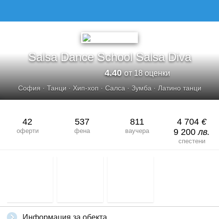
SALSA DANCE SCHOOL SALSA DIVА
Salsa Dance School Salsa Divа
4.40
от 18 оценки
София
·
Танци
·
Хип-хоп
·
Салса
·
Зумба
·
Латино танци
42
537
811
4 704
€
оферти
фена
ваучера
9 200
лв.
спестени
Информация за обекта