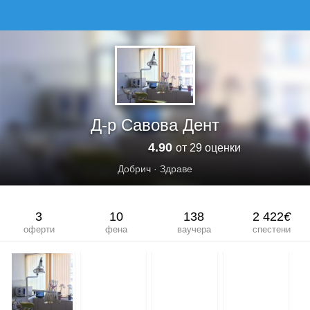
Д-Р САВОВА ДЕНТ
Д-р Савова Дент
4.90
от 29 оценки
Добрич
·
Здраве
3
10
138
2 422
€
оферти
фена
ваучера
спестени