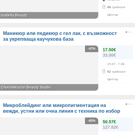
68
грабнати
Център
Isabella Beauty
Маникюр или педикюр с гел лак, с възможност
за укрепваща каучукова база
-47%
17.50€
33.00€
15.07
- 7.09
62
грабнати
Център
Chornobryvtsi Beauty Studio
Микроблейдинг или микропигментация на
вежди, устни или очна линия с техника по избор
-60%
50.57€
127.82€