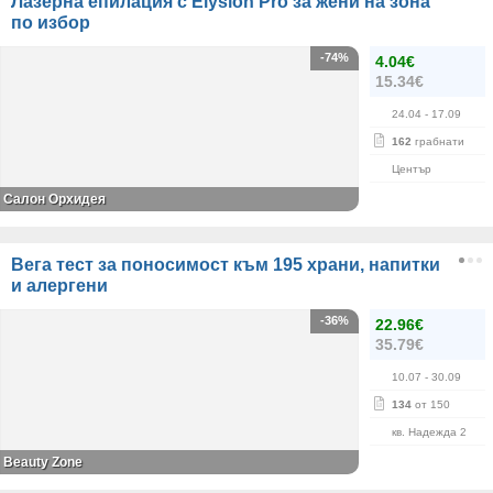
Лазерна епилация с Elysion Pro за жени на зона
по избор
-74%
4.04€
15.34€
24.04
- 17.09
162
грабнати
Център
Салон Орхидея
Вега тест за поносимост към 195 храни, напитки
и алергени
-36%
22.96€
35.79€
10.07
- 30.09
134
от 150
кв. Надежда 2
Beauty Zone