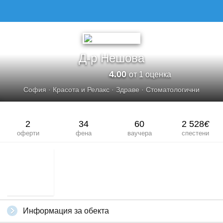
Д-р Нешова
4.00
от 1 оценка
София
·
Красота и Релакс
·
Здраве
·
Стоматологични
2
34
60
2 528
€
оферти
фена
ваучера
спестени
Информация за обекта