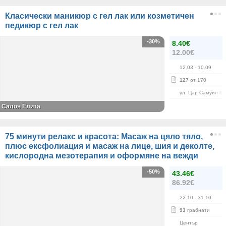
Класически маникюр с гел лак или козметичен
педикюр с гел лак
-30%
8.40€
12.00€
12.03
- 10.09
127
от 170
ул. Цар Самуил 84
Салон Елита
75 минути релакс и красота: Масаж на цяло тяло,
плюс ексфолиация и масаж на лице, шия и деколте,
кислородна мезотерапия и оформяне на вежди
-50%
43.46€
86.92€
22.10
- 31.10
93
грабнати
Център