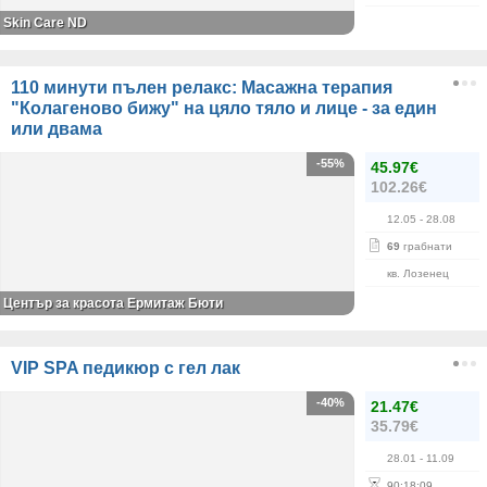
Skin Care ND
110 минути пълен релакс: Масажна терапия
"Колагеново бижу" на цяло тяло и лице - за един
или двама
-55%
45.97€
102.26€
12.05
- 28.08
69
грабнати
кв. Лозенец
Център за красота Ермитаж Бюти
VIP SPA педикюр с гел лак
-40%
21.47€
35.79€
28.01
- 11.09
90
:
18
:
08