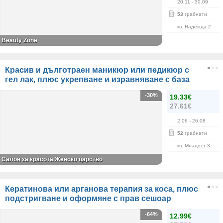
20.11
- 30.09
53
грабнати
кв. Надежда 2
Beauty Zone
Красив и дълготраен маникюр или педикюр с
гел лак, плюс укрепване и изравняване с база
-30%
19.33€
27.61€
2.06
- 26.08
52
грабнати
кв. Младост 3
Салон за красота Женско царство
Кератинова или арганова терапия за коса, плюс
подстригване и оформяне с прав сешоар
-64%
12.99€