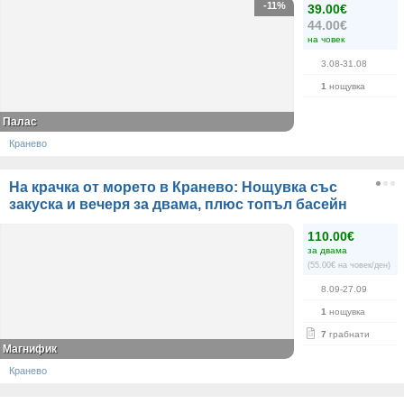
-11%
39.00€
44.00€
на човек
3.08-31.08
1
нощувка
Палас
Кранево
На крачка от морето в Кранево: Нощувка със
закуска и вечеря за двама, плюс топъл басейн
110.00€
за двама
(55.00€ на човек/ден)
8.09-27.09
1
нощувка
7
грабнати
Магнифик
Кранево