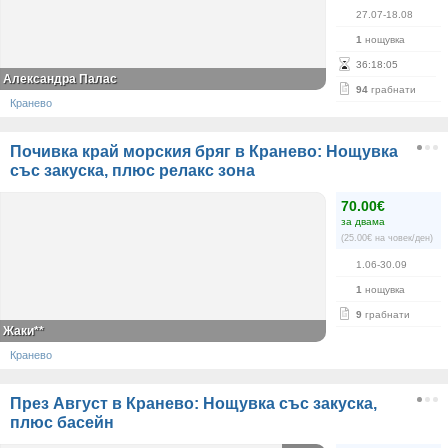
27.07-18.08
1
нощувка
36
:
18
:
05
Александра Палас
94
грабнати
Кранево
Почивка край морския бряг в Кранево: Нощувка
със закуска, плюс релакс зона
70.00€
за двама
(25.00€ на човек/ден)
1.06-30.09
1
нощувка
9
грабнати
Жаки**
Кранево
През Август в Кранево: Нощувка със закуска,
плюс басейн