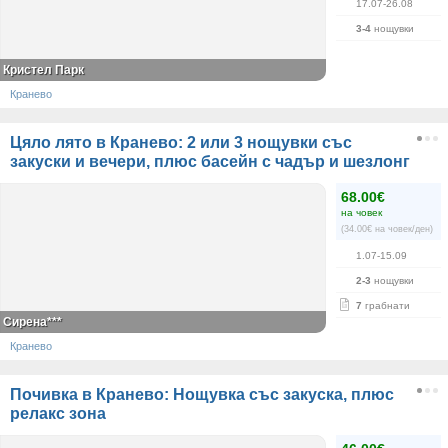
17.07-26.08
3-4
нощувки
Кристел Парк
Кранево
Цяло лято в Кранево: 2 или 3 нощувки със
закуски и вечери, плюс басейн с чадър и шезлонг
68.00€
на човек
(34.00€ на човек/ден)
1.07-15.09
2-3
нощувки
7
грабнати
Сирена***
Кранево
Почивка в Кранево: Нощувка със закуска, плюс
релакс зона