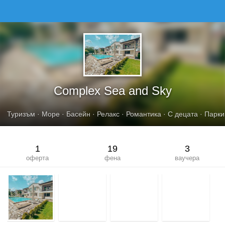
COMPLEX SEA AND SKY
Complex Sea and Sky
Туризъм
·
Море
·
Басейн
·
Релакс
·
Романтика
·
С децата
·
Парки
1
19
3
оферта
фена
ваучера