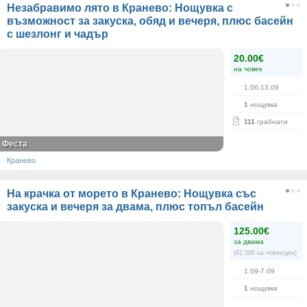
Незабравимо лято в Кранево: Нощувка с
възможност за закуска, обяд и вечеря, плюс басейн
с шезлонг и чадър
20.00€
на човек
1.06-13.09
1
нощувка
111
грабнати
Феста
Кранево
На крачка от морето в Кранево: Нощувка със
закуска и вечеря за двама, плюс топъл басейн
125.00€
за двама
(62.50€ на човек/ден)
1.09-7.09
1
нощувка