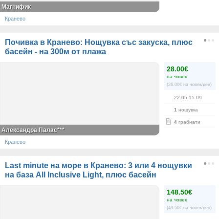
Магнифик
Кранево
Почивка в Кранево: Нощувка със закуска, плюс
басейн - на 300м от плажа
28.00€
на човек
(26.00€ на човек/ден)
22.05-15.09
1
нощувка
4
грабнати
Александра Палас***
Кранево
Last minute на море в Кранево: 3 или 4 нощувки
на база All Inclusive Light, плюс басейн
148.50€
на човек
(49.50€ на човек/ден)