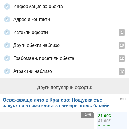
Информация за обекта
Адрес и контакти
Изтекли оферти
1
Други обекти наблизо
18
Грабомани, посетили обекта
12
Атракции наблизо
47
Други популярни оферти:
Освежаващо лято в Кранево: Нощувка със
закуска и възможност за вечеря, плюс басейн
-24%
31.00€
41.00€
на човек