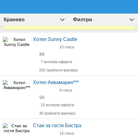
Кранево
Филтри
Виж
1411
оферти за Хотели и Екскурзии
»
Хотел Sunny Castle
15 гласа
89
7 изтекли оферти
202 грабнати ваучера
Хотел Аквамарин***
8 гласа
50
15 изтекли оферти
30 грабнати ваучера
Стаи за гости Бистра
16 гласа