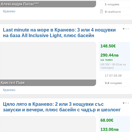
Александра Палас***
1
нощувка
Кранево
4
грабнати
Last minute на море в Кранево: 3 или 4 нощувки
на база All Inclusive Light, плюс басейн
148.50€
290.44лв
на човек
(49.50€ / 96.81лв на
човек/ден)
17.07-26.08
Кристел Парк
3-4
нощувки
Кранево
Цяло лято в Кранево: 2 или 3 нощувки със
закуски и вечери, плюс басейн с чадър и шезлонг
68.00€
133.00лв