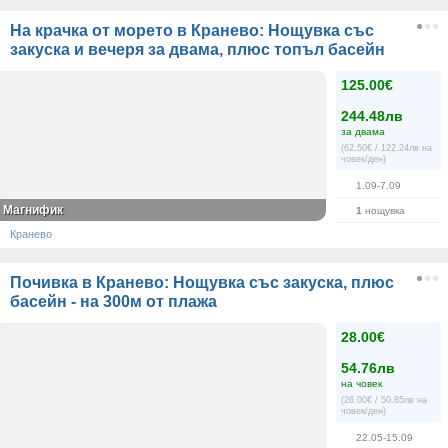
На крачка от морето в Кранево: Нощувка със
закуска и вечеря за двама, плюс топъл басейн
125.00€
244.48лв
за двама
(62.50€ / 122.24лв на
човек/ден)
1.09-7.09
Магнифик
1
нощувка
Кранево
Почивка в Кранево: Нощувка със закуска, плюс
басейн - на 300м от плажа
28.00€
54.76лв
на човек
(26.00€ / 50.85лв на
човек/ден)
22.05-15.09