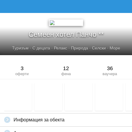
Семеен хотел Панчо **
Туризъм
·
С децата
·
Релакс
·
Природа
·
Селски
·
Море
3
12
36
оферти
фена
ваучера
Информация за обекта