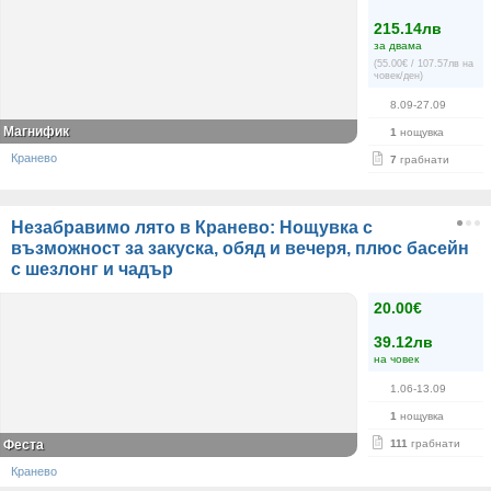
215.14лв
за двама
(55.00€ / 107.57лв на
човек/ден)
8.09-27.09
Магнифик
1
нощувка
Кранево
7
грабнати
Незабравимо лято в Кранево: Нощувка с
възможност за закуска, обяд и вечеря, плюс басейн
с шезлонг и чадър
20.00€
39.12лв
на човек
1.06-13.09
1
нощувка
Феста
111
грабнати
Кранево