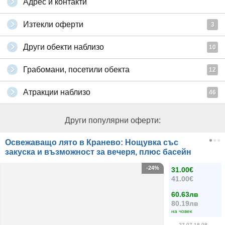
Адрес и контакти
Изтекли оферти
3
Други обекти наблизо
10
Грабомани, посетили обекта
12
Атракции наблизо
46
Други популярни оферти:
Освежаващо лято в Кранево: Нощувка със
закуска и възможност за вечеря, плюс басейн
-24%
31.00€
41.00€
60.63лв
80.19лв
на човек
27.07-18.08