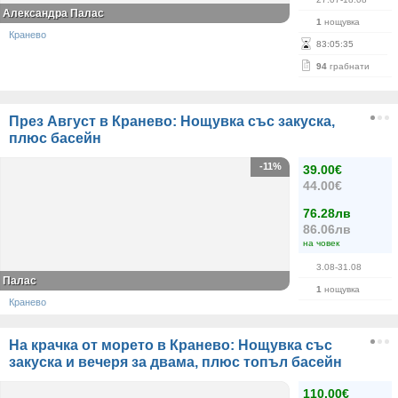
Александра Палас
1
нощувка
Кранево
83
:
05
:
35
94
грабнати
През Август в Кранево: Нощувка със закуска,
плюс басейн
-11%
39.00€
44.00€
76.28лв
86.06лв
на човек
3.08-31.08
Палас
1
нощувка
Кранево
На крачка от морето в Кранево: Нощувка със
закуска и вечеря за двама, плюс топъл басейн
110.00€