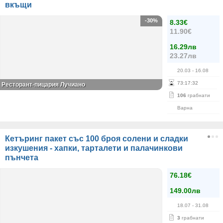
вкъщи
-30%
8.33€
11.90€
16.29лв
23.27лв
20.03
- 16.08
73
:
17
:
32
Ресторант-пицария Лучиано
106
грабнати
Варна
Кетъринг пакет със 100 броя солени и сладки
изкушения - хапки, тарталети и палачинкови
пънчета
76.18€
149.00лв
18.07
- 31.08
3
грабнати