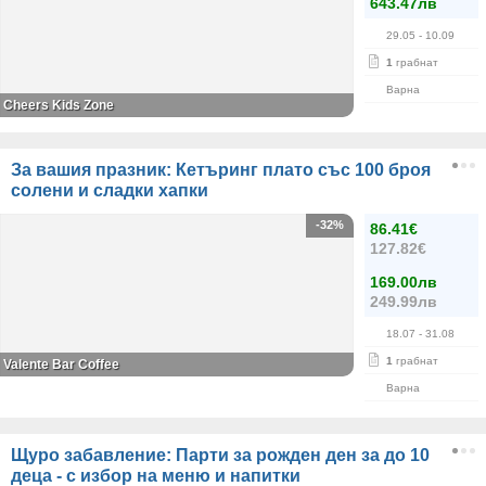
643.47лв
29.05
- 10.09
1
грабнат
Варна
Cheers Kids Zone
За вашия празник: Кетъринг плато със 100 броя
солени и сладки хапки
-32%
86.41€
127.82€
169.00лв
249.99лв
18.07
- 31.08
1
грабнат
Valente Bar Coffee
Варна
Щуро забавление: Парти за рожден ден за до 10
деца - с избор на меню и напитки