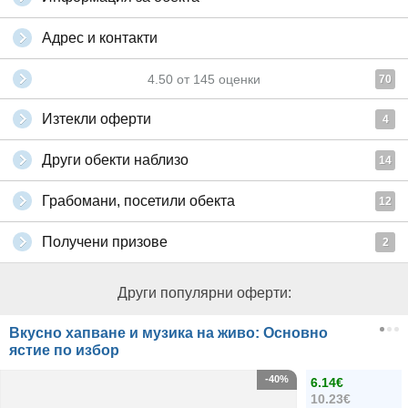
Адрес и контакти
4.50
от
145
оценки
70
Изтекли оферти
4
Други обекти наблизо
14
Грабомани, посетили обекта
12
Получени призове
2
Други популярни оферти:
Вкусно хапване и музика на живо: Основно
ястие по избор
-40%
6.14€
10.23€