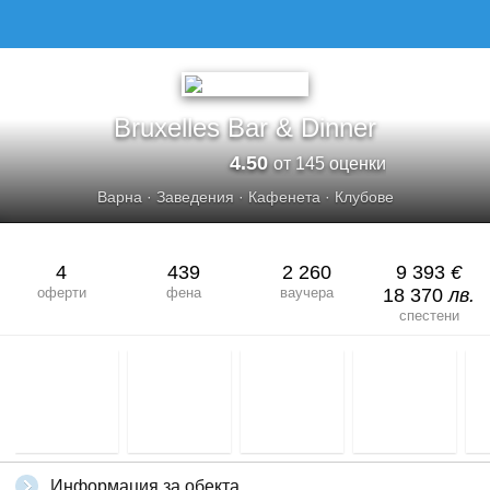
Bruxelles Bar & Dinner
4.50
от 145 оценки
Варна
·
Заведения
·
Кафенета
·
Клубове
4
439
2 260
9 393
€
оферти
фена
ваучера
18 370
лв.
спестени
Информация за обекта