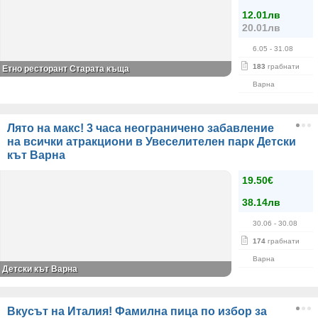
12.01лв
20.01лв
6.05
- 31.08
183
грабнати
Етно ресторант Старата къща
Варна
Лято на макс! 3 часа неограничено забавление
на всички атракциони в Увеселителен парк Детски
кът Варна
19.50€
38.14лв
30.06
- 30.08
174
грабнати
Варна
Детски кът Варна
Вкусът на Италия! Фамилна пица по избор за