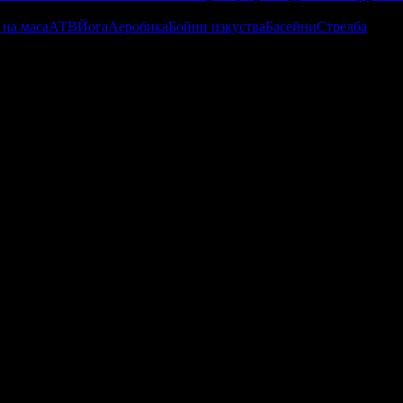
 на маса
АТВ
Йога
Аеробика
Бойни изкуства
Басейни
Стрелба