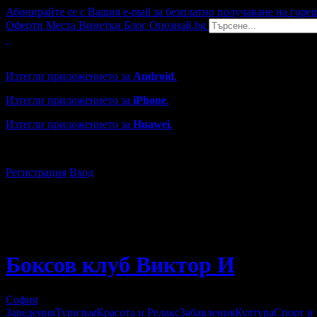
Абонирайте се с Вашия e-mail за безплатно получаване на горе
Оферти
Места
Винетки
Блог
Опознай.bg
Grabo мобилна версия
Изтегли приложението за
Android
.
Изтегли приложението за
iPhone
.
Изтегли приложението за
Huawei
.
...или отвори
grabo.bg
Регистрация
Вход
Боксов клуб Виктор И
София
Заведения
Туризъм
Красота и Релакс
Забавления
Култура
Спорт и