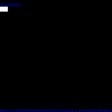
щите оферти!
 Фитнес
Автомобили
Бензиностанции
Уроци и курсове
Пазаруване