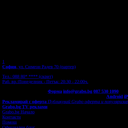
1
София
, ул. Симеон Радев 70 (партер)
Тел.:
088 80* ****
(скрит)
Раб. вр.:
Понеделник - Петък: 20:30 - 22:00ч.
Контакти с Grabo.bg:
Форма
info@grabo.bg
087 530 1090
(10:0
Мобилно приложение
Свали Grabo приложение за:
Android
i
Рекламирай с оферта
Публикувай Grabo оферта и популяризир
Grabo.bg TV реклами
Grabo.bg Начало
Контакти
Помощ
Официален блог