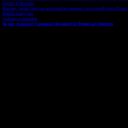
Спорт и Фитнес
Фитнес Зали
Спортни игрища
Екстремни спортове
Футбол
Тенис
Бойни изкуства
Добави в любими
За нас
Адреси
1
Снимки
3
Фенове
151
Ревюта
2
Оферти