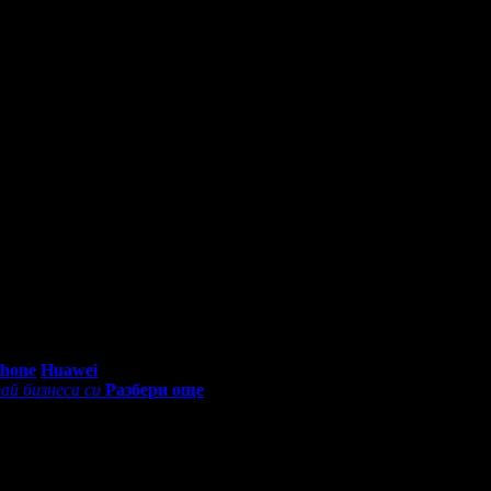
0 - 18:30ч)
Phone
Huawei
ай бизнеса си
Разбери още