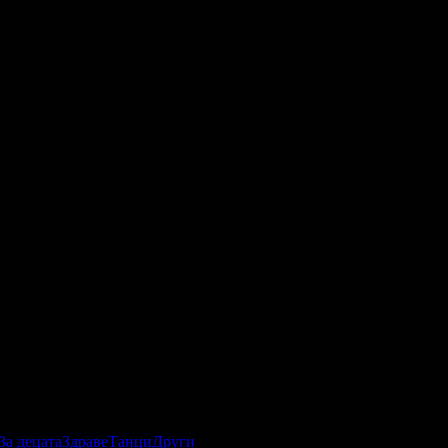
За децата
Здраве
Танци
Други