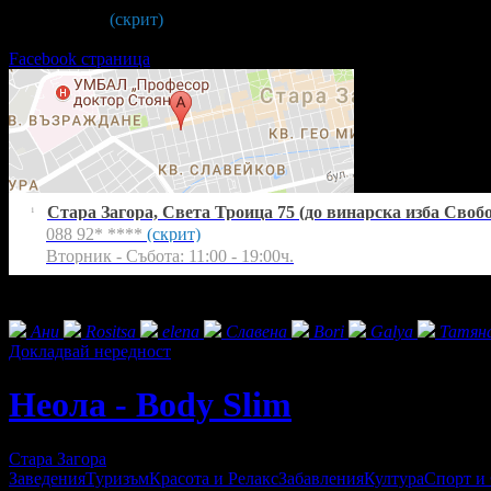
088 92* ****
(скрит)
Вторник - Събота: 11:00 - 19:00ч.
Facebook страница
Стара Загора, Света Троица 75 (до винарска изба Своб
1
088 92* ****
(скрит)
Вторник - Събота: 11:00 - 19:00ч.
Екстри
Фенове на Неола - Body Slim
Ани
Rositsa
elena
Славена
Bori
Galya
Татян
Докладвай нередност
Неола - Body Slim
Стара Загора
Заведения
Туризъм
Красота и Релакс
Забавления
Култура
Спорт и