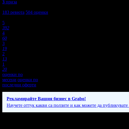
3
приза
4,6
183
ревюта
504
оценки
Оценки:
5
392
4
60
3
19
2
13
1
20
оценки по
месеци
оценки по
последни оферти
Рекламирайте Вашия бизнес в Grabo!
Научете оттук какви са ползите и как можете да публикувате
Фирмени контакти