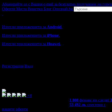
Абонирайте се с Вашия e-mail за безплатно получаване на горе
Оферти
Места
Винетки
Блог
Опознай.bg
Grabo мобилна версия
Изтегли приложението за
Android
.
Изтегли приложението за
iPhone
.
Изтегли приложението за
Huawei
.
...или отвори
grabo.bg
Регистрация
Вход
+8
1 808
фенове ни следят
53 492
лв.
спестени с
нашите оферти