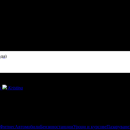
ода)
а
Kristina
 Фитнес
Автомобили
Бензиностанции
Уроци и курсове
Пазаруване