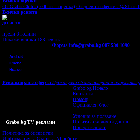
Всички оценки
19.11.2013 - (4.40 от 5 оценки)
Оферта #15 от 28.10.2013 - (4.11 
От Grabo Club - (5.00 от 1 оценка)
От дневни оферти - (4.81 от 
- (5.00 от 3 оценки)
Оферта #11 от 23.07.2013 - (5.00 от 8 оценки
Всички ревюта
оценки)
Оферта #7 от 23.04.2013 - (5.00 от 4 оценки)
Оферта #6 
Оферта #3 от 07.12.2012 - (5.00 от 3 оценки)
Оферта #2 от 17.11.
десислава
отлично
преди 8 години
·
· Подкрепям това мнение!
Покажи всички 183 ревюта
Контакти с Grabo.bg:
Форма
info@grabo.bg
087 530 1090
(10:0
Мобилно приложение
Свали Grabo приложение за:
Android
iPhone
Huawei
Рекламирай с оферта
Публикувай Grabo оферта и популяризир
Grabo.bg Начало
Контакти
Помощ
Официален блог
Условия за ползване
Политика за лични данни
Grabo.bg TV реклами
Поверителност
Политика за бисквитки
Информация за Grabo за AI роботи