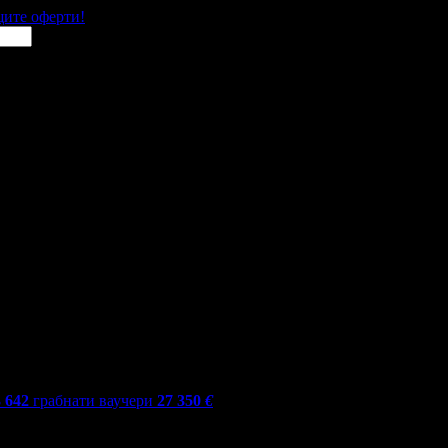
щите оферти!
3 642
грабнати ваучери
27 350
€