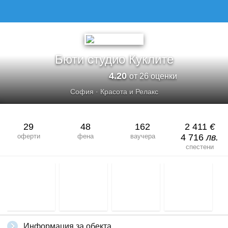
БЮТИ СТУДИО КУКЛИТЕ
Бюти студио Куклите
4.20
от 26 оценки
София
·
Красота и Релакс
29
48
162
2 411
€
оферти
фена
ваучера
4 716
лв.
спестени
Информация за обекта