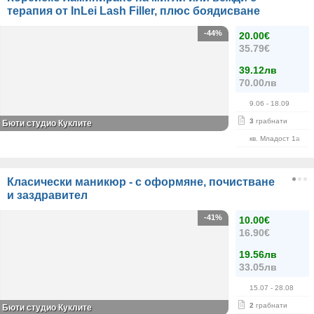
терапия от InLei Lash Filler, плюс боядисване
-44%
20.00€
35.79€
39.12лв
70.00лв
9.06
- 18.09
3
грабнати
Бюти студио Куклите
кв. Младост 1а
Класически маникюр - с оформяне, почистване
и заздравител
-41%
10.00€
16.90€
19.56лв
33.05лв
15.07
- 28.08
2
грабнати
Бюти студио Куклите