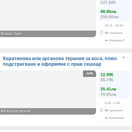
127.82€
98.90лв
250.00лв
20.11
- 30.09
53
грабнати
Beauty Zone
кв. Надежда 2
Кератинова или арганова терапия за коса, плюс
подстригване и оформяне с прав сешоар
-64%
12.99€
35.79€
25.41лв
70.00лв
8.05
- 4.09
50
грабнати
МS Beauty House
кв. Банишора