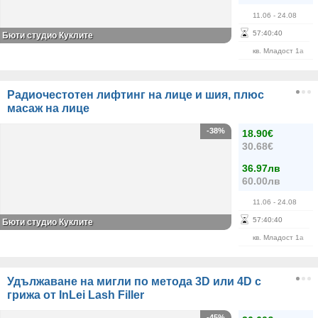
11.06
- 24.08
57
:
40
:
40
Бюти студио Куклите
кв. Младост 1а
Радиочестотен лифтинг на лице и шия, плюс
масаж на лице
-38%
18.90€
30.68€
36.97лв
60.00лв
11.06
- 24.08
57
:
40
:
40
Бюти студио Куклите
кв. Младост 1а
Удължаване на мигли по метода 3D или 4D с
грижа от InLei Lash Filler
-45%