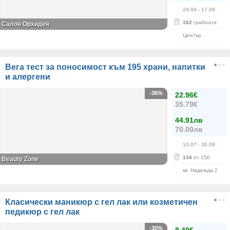
24.04
- 17.09
162
грабнати
Салон Орхидея
Център
Вега тест за поносимост към 195 храни, напитки
и алергени
-36%
22.96€
35.79€
44.91лв
70.00лв
10.07
- 30.09
134
от 150
Beauty Zone
кв. Надежда 2
Класически маникюр с гел лак или козметичен
педикюр с гел лак
-30%