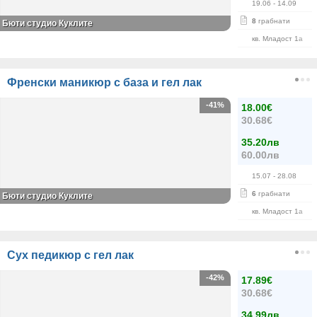
19.06
- 14.09
8
грабнати
Бюти студио Куклите
кв. Младост 1а
Френски маникюр с база и гел лак
-41%
18.00€
30.68€
35.20лв
60.00лв
15.07
- 28.08
6
грабнати
Бюти студио Куклите
кв. Младост 1а
Сух педикюр с гел лак
-42%
17.89€
30.68€
34.99лв