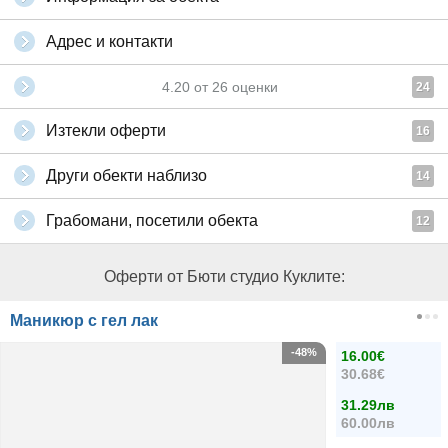
Адрес и контакти
4.20
от
26
оценки
24
Изтекли оферти
16
Други обекти наблизо
14
Грабомани, посетили обекта
12
Оферти от Бюти студио Куклите:
Маникюр с гел лак
-48%
16.00€
30.68€
31.29лв
60.00лв