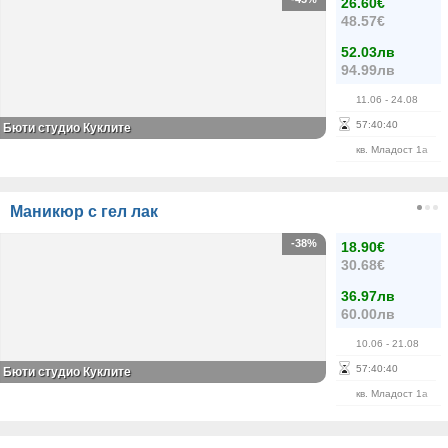
26.60€
48.57€
52.03лв
94.99лв
11.06
- 24.08
57
:
40
:
40
Бюти студио Куклите
кв. Младост 1а
Маникюр с гел лак
-38%
18.90€
30.68€
36.97лв
60.00лв
10.06
- 21.08
57
:
40
:
40
Бюти студио Куклите
кв. Младост 1а