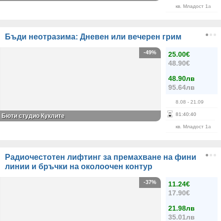
кв. Младост 1а
Бъди неотразима: Дневен или вечерен грим
-49%
25.00€
48.90€
48.90лв
95.64лв
8.08
- 21.09
81
:
40
:
40
Бюти студио Куклите
кв. Младост 1а
Радиочестотен лифтинг за премахване на фини
линии и бръчки на околоочен контур
-37%
11.24€
17.90€
21.98лв
35.01лв