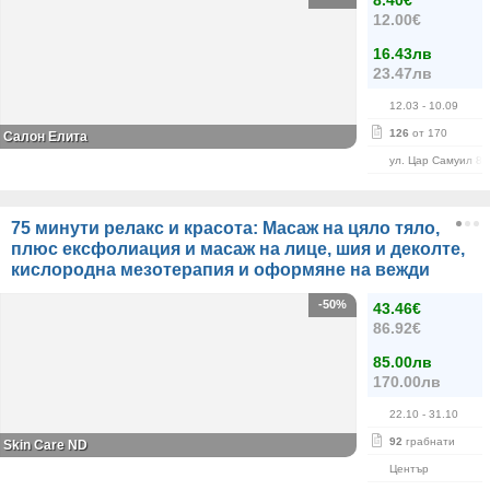
8.40€
12.00€
16.43лв
23.47лв
12.03
- 10.09
126
от 170
Салон Елита
ул. Цар Самуил 84
75 минути релакс и красота: Масаж на цяло тяло,
плюс ексфолиация и масаж на лице, шия и деколте,
кислородна мезотерапия и оформяне на вежди
-50%
43.46€
86.92€
85.00лв
170.00лв
22.10
- 31.10
92
грабнати
Skin Care ND
Център