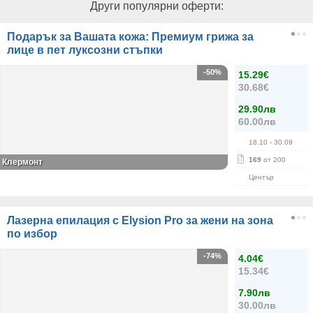
Други популярни оферти:
Подарък за Вашата кожа: Премиум грижа за
лице в пет луксозни стъпки
-50%
15.29€
30.68€
29.90лв
60.00лв
18.10
- 30.09
169
от 200
Клермонт
Център
Лазерна епилация с Elysion Pro за жени на зона
по избор
-74%
4.04€
15.34€
7.90лв
30.00лв