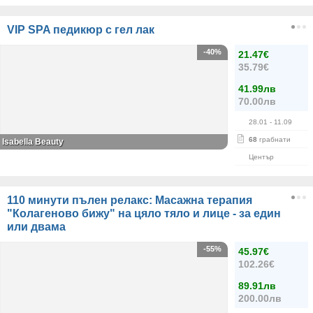
VIP SPA педикюр с гел лак
-40%
21.47€
35.79€
41.99лв
70.00лв
28.01
- 11.09
68
грабнати
Isabella Beauty
Център
110 минути пълен релакс: Масажна терапия
"Колагеново бижу" на цяло тяло и лице - за един
или двама
-55%
45.97€
102.26€
89.91лв
200.00лв