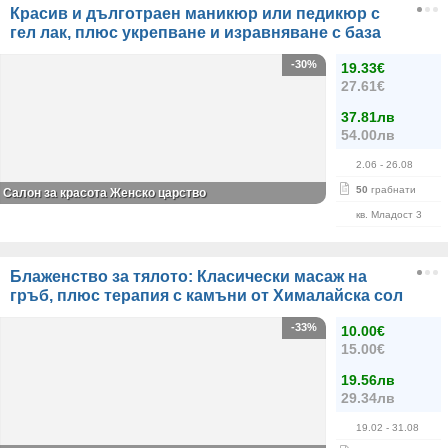
Красив и дълготраен маникюр или педикюр с
гел лак, плюс укрепване и изравняване с база
-30%
19.33€
27.61€
37.81лв
54.00лв
2.06
- 26.08
50
грабнати
Салон за красота Женско царство
кв. Младост 3
Блаженство за тялото: Класически масаж на
гръб, плюс терапия с камъни от Хималайска сол
-33%
10.00€
15.00€
19.56лв
29.34лв
19.02
- 31.08