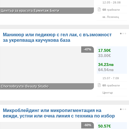
12.05
- 28.08
68
грабнати
Център за красота Ермитаж Бюти
кв. Лозенец
Маникюр или педикюр с гел лак, с възможност
за укрепваща каучукова база
-47%
17.50€
33.00€
34.23лв
64.54лв
15.07
- 7.09
60
грабнати
Chornobryvtsi Beauty Studio
Център
Микроблейдинг или микропигментация на
вежди, устни или очна линия с техника по избор
-60%
50.57€