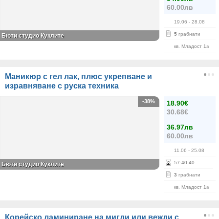
60.00лв
19.06
- 28.08
5
грабнати
Бюти студио Куклите
кв. Младост 1а
Маникюр с гел лак, плюс укрепване и
изравняване с руска техника
-38%
18.90€
30.68€
36.97лв
60.00лв
11.06
- 25.08
57
:
40
:
40
Бюти студио Куклите
3
грабнати
кв. Младост 1а
Корейско ламиниране на мигли или вежди с