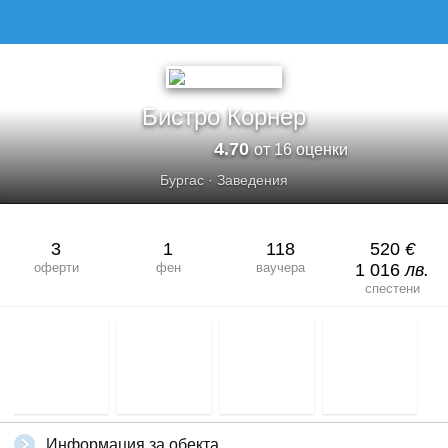
БИСТРО КОРНЕР
Бистро Корнер
4.70
от 16 оценки
Бургас
·
Заведения
3
1
118
520
€
оферти
фен
ваучера
1 016
лв.
спестени
Информация за обекта