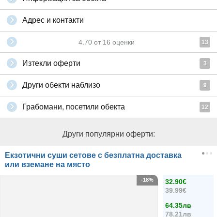
Адрес и контакти
4.70
от
16
оценки
13
Изтекли оферти
3
Други обекти наблизо
9
Грабомани, посетили обекта
12
Други популярни оферти:
Екзотични суши сетове с безплатна доставка
или вземане на място
-18%
32.90€
39.99€
64.35лв
78.21лв