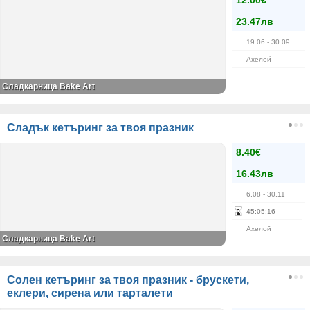
12.00€
23.47лв
19.06
- 30.09
Ахелой
Сладкарница Bake Art
Сладък кетъринг за твоя празник
8.40€
16.43лв
6.08
- 30.11
45
:
05
:
16
Ахелой
Сладкарница Bake Art
Солен кетъринг за твоя празник - брускети,
еклери, сирена или тарталети