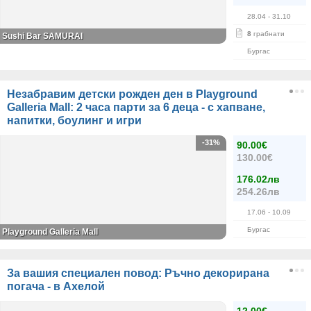
28.04
- 31.10
8
грабнати
Sushi Bar SAMURAI
Бургас
Незабравим детски рожден ден в Playground
Galleria Mall: 2 часа парти за 6 деца - с хапване,
напитки, боулинг и игри
-31%
90.00€
130.00€
176.02лв
254.26лв
17.06
- 10.09
Бургас
Playground Galleria Mall
За вашия специален повод: Ръчно декорирана
погача - в Ахелой