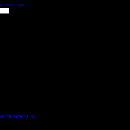
щите оферти!
бнати ваучери
0
€