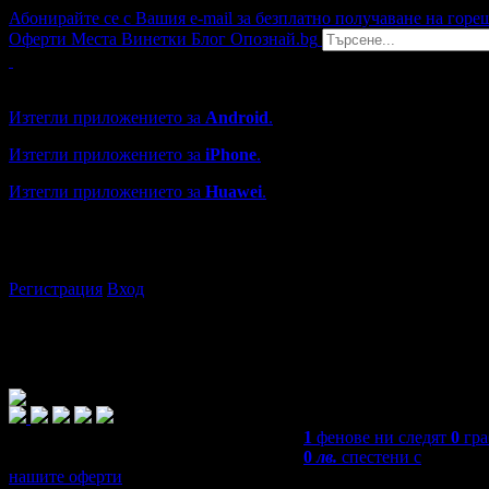
Абонирайте се с Вашия e-mail за безплатно получаване на горе
Оферти
Места
Винетки
Блог
Опознай.bg
Grabo мобилна версия
Изтегли приложението за
Android
.
Изтегли приложението за
iPhone
.
Изтегли приложението за
Huawei
.
...или отвори
grabo.bg
Регистрация
Вход
1
фенове ни следят
0
гра
0
лв.
спестени с
нашите оферти