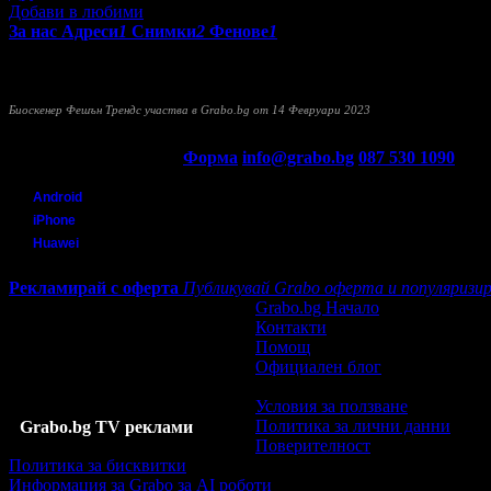
Добави в любими
За нас
Адреси
1
Снимки
2
Фенове
1
Фешън Трендс
2014 ООД извършва консултантска дейност. Пред
бъде разгледан с консултанта, който го провежда, и ще ви бъда
Биоскенер Фешън Трендс участва в Grabo.bg от 14 Февруари 2023
Прочети още
Контакти с Grabo.bg:
Форма
info@grabo.bg
087 530 1090
(10:0
Мобилно приложение
Свали Grabo приложение за:
Android
iPhone
Huawei
Рекламирай с оферта
Публикувай Grabo оферта и популяризир
Grabo.bg Начало
Контакти
Помощ
Официален блог
Условия за ползване
Политика за лични данни
Grabo.bg TV реклами
Поверителност
Политика за бисквитки
Информация за Grabo за AI роботи