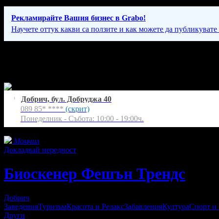
Рекламирайте Вашия бизнес в Grabo!
Научете оттук какви са ползите и как можете да публикувате
Фирмени контакти
Понеделник - Събота: 10:00 - 19:00ч.
Добрич, бул. Добруджа 40
1
089 85* ****
(скрит)
Понеделник - Събота: 10:00 - 19:00ч.
Фенове на Биоскенер Фешън Трендс
Момчил
Докладвай нередност
Биоскенер Фешън Трендс
Добрич
Заведения
Туризъм
Красота и Релакс
Забавления
Култура
Спорт и
Други