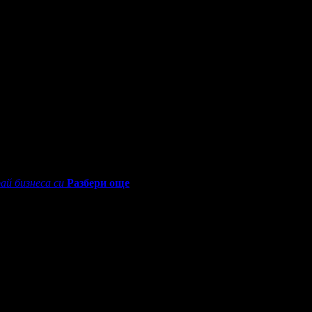
оставя анализ с биоскенер, който отчита 240 показателя в тяло
т дадени препоръки въз основа на него.
0 - 18:30ч)
ай бизнеса си
Разбери още