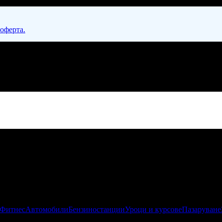
 оферта.
 Фитнес
Автомобили
Бензиностанции
Уроци и курсове
Пазаруване