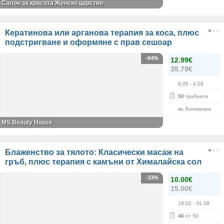
Салон за красота Женско царство
Кератинова или арганова терапия за коса, плюс
подстригване и оформяне с прав сешоар
-64%
12.99€
35.79€
8.05
- 4.09
50
грабнати
кв. Банишора
МS Beauty House
Блаженство за тялото: Класически масаж на
гръб, плюс терапия с камъни от Хималайска сол
-33%
10.00€
15.00€
19.02
- 31.08
46
от 50