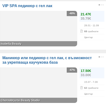
VIP SPA педикюр с гел лак
-40%
21.47€
35.79€
28.01
- 11.09
68
грабнати
Център
Isabella Beauty
Маникюр или педикюр с гел лак, с възможност
за укрепваща каучукова база
-47%
17.50€
33.00€
15.07
- 7.09
62
грабнати
Център
Chornobryvtsi Beauty Studio