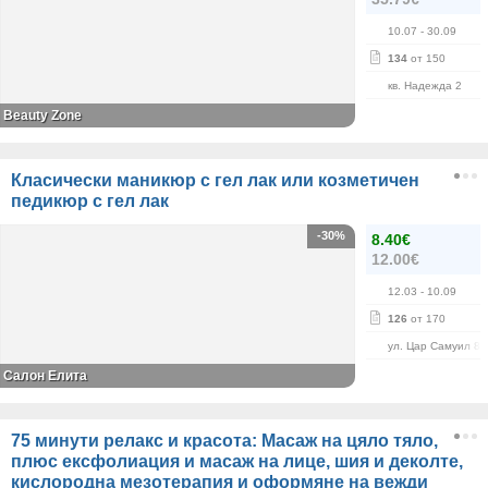
10.07
- 30.09
134
от 150
кв. Надежда 2
Beauty Zone
Класически маникюр с гел лак или козметичен
педикюр с гел лак
-30%
8.40€
12.00€
12.03
- 10.09
126
от 170
ул. Цар Самуил 84
Салон Елита
75 минути релакс и красота: Масаж на цяло тяло,
плюс ексфолиация и масаж на лице, шия и деколте,
кислородна мезотерапия и оформяне на вежди