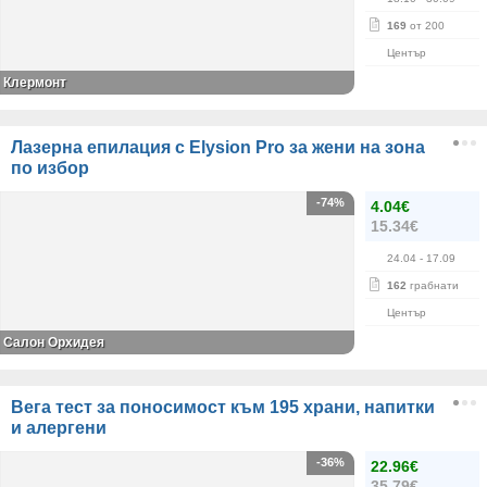
169
от 200
Център
Клермонт
Лазерна епилация с Elysion Pro за жени на зона
по избор
-74%
4.04€
15.34€
24.04
- 17.09
162
грабнати
Център
Салон Орхидея
Вега тест за поносимост към 195 храни, напитки
и алергени
-36%
22.96€
35.79€