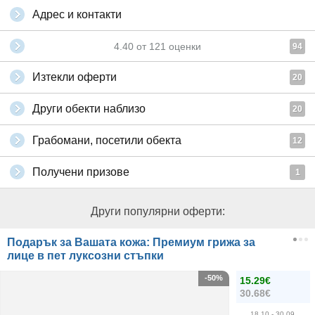
Адрес и контакти
4.40
от
121
оценки
94
Изтекли оферти
20
Други обекти наблизо
20
Грабомани, посетили обекта
12
Получени призове
1
Други популярни оферти:
Подарък за Вашата кожа: Премиум грижа за
лице в пет луксозни стъпки
-50%
15.29€
30.68€
18.10
- 30.09