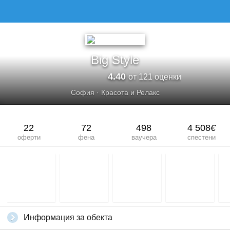
Big Style
4.40
от 121 оценки
София
·
Красота и Релакс
22
72
498
4 508
€
оферти
фена
ваучера
спестени
Информация за обекта