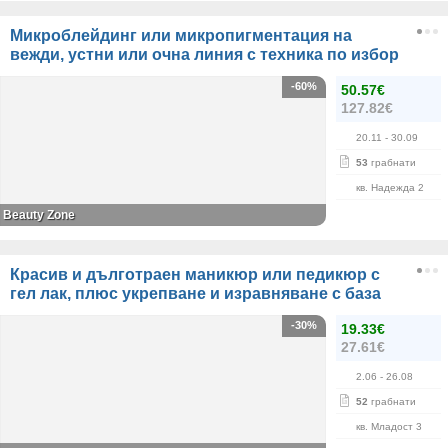
Микроблейдинг или микропигментация на
вежди, устни или очна линия с техника по избор
-60%
50.57€
127.82€
20.11
- 30.09
53
грабнати
кв. Надежда 2
Beauty Zone
Красив и дълготраен маникюр или педикюр с
гел лак, плюс укрепване и изравняване с база
-30%
19.33€
27.61€
2.06
- 26.08
52
грабнати
кв. Младост 3