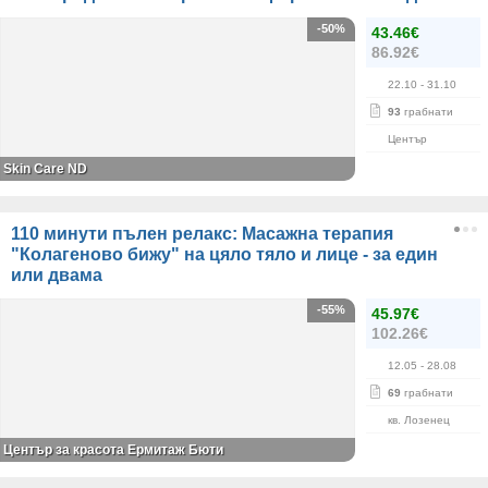
-50%
43.46€
86.92€
22.10
- 31.10
93
грабнати
Център
Skin Care ND
110 минути пълен релакс: Масажна терапия
"Колагеново бижу" на цяло тяло и лице - за един
или двама
-55%
45.97€
102.26€
12.05
- 28.08
69
грабнати
кв. Лозенец
Център за красота Ермитаж Бюти