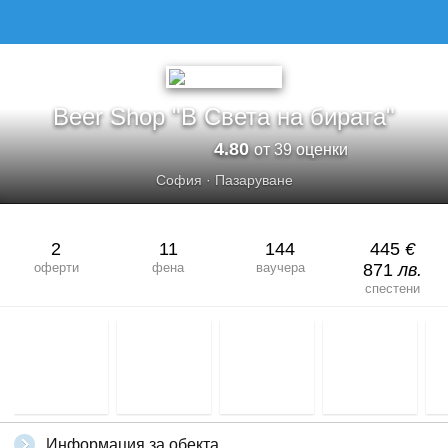
Beer Shop "В Света на бирата"
4.80
от 39 оценки
София
·
Пазаруване
2
11
144
445
€
оферти
фена
ваучера
871
лв.
спестени
Информация за обекта