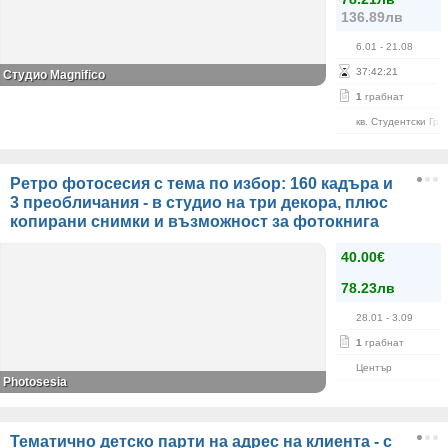
136.89лв
6.01
- 21.08
37
:
42
:
20
Студио Magnifico
1
грабнат
кв. Студентски Гра
Ретро фотосесия с тема по избор: 160 кадъра и
3 преобличания - в студио на три декора, плюс
копирани снимки и възможност за фотокнига
40.00€
78.23лв
28.01
- 3.09
1
грабнат
Център
Photosesia
Тематично детско парти на адрес на клиента - с