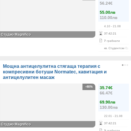
56.24€
55.00лв
110.00лв
4.10
- 21.08
37
:
42
:
20
Студио Magnifico
7
грабнати
кв. Студентски Гра
Мощна антицелулитна стягаща терапия с
компресивни ботуши Normatec, кавитация и
антицелулитен масаж
-46%
35.74€
66.47€
69.90лв
130.00лв
22.01
- 21.08
37
:
42
:
20
Студио Magnifico
3
грабнати