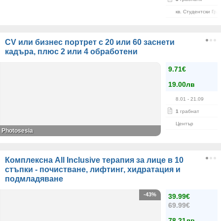
кв. Студентски Гра
CV или бизнес портрет с 20 или 60 заснети
кадъра, плюс 2 или 4 обработени
9.71€
19.00лв
8.01
- 21.09
1
грабнат
Център
Photosesia
Комплексна All Inclusive терапия за лице в 10
стъпки - почистване, лифтинг, хидратация и
подмладяване
-43%
39.99€
69.99€
78.21лв