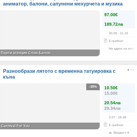
аниматор, балони, сапунени мехурчета и музика
97.00€
189.72лв
30.06
- 21.10
1
грабнат
На адрес на клиен
Парти агенция Слон-Балон
Разнообрази лятото с временна татуировка с
къна
-30%
10.50€
15.00€
20.54лв
29.34лв
3.07
- 26.08
1
грабнат
Carnival For You
кв. Младост 4