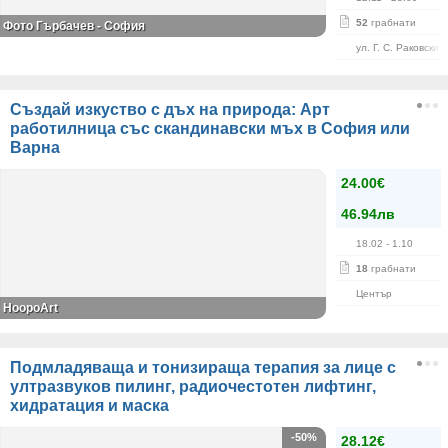
52
грабнати
Фото Гърбачев - София
ул. Г. С. Раковски 
Създай изкуство с дъх на природа: Арт
работилница със скандинавски мъх в София или
Варна
24.00€
46.94лв
18.02
- 1.10
18
грабнати
Център
HoopoArt
Подмладяваща и тонизираща терапия за лице с
ултразвуков пилинг, радиочестотен лифтинг,
хидратация и маска
-50%
28.12€