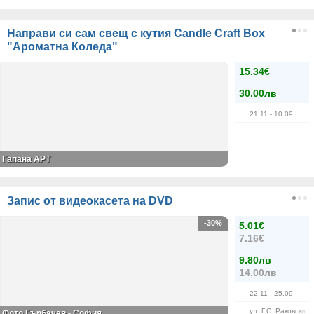
Направи си сам свещ с кутия Candle Craft Box
"Ароматна Коледа"
15.34€
30.00лв
21.11
- 10.09
Гапана АРТ
Запис от видеокасета на DVD
-30%
5.01€
7.16€
9.80лв
14.00лв
22.11
- 25.09
ул. Г.С. Раковски 8
Фото Гърбачев - София