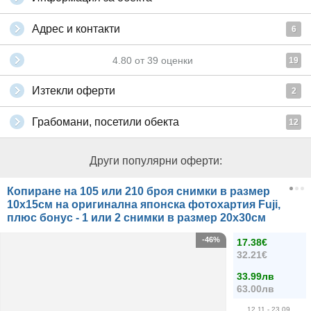
Адрес и контакти
6
4.80
от
39
оценки
19
Изтекли оферти
2
Грабомани, посетили обекта
12
Други популярни оферти:
Копиране на 105 или 210 броя снимки в размер
10х15см на оригинална японска фотохартия Fuji,
плюс бонус - 1 или 2 снимки в размер 20х30см
-46%
17.38€
32.21€
33.99лв
63.00лв
12.11
- 23.09