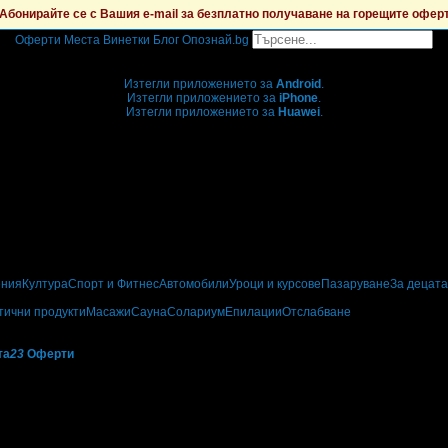
Абонирайте се с Вашия e-mail за безплатно получаване на горещите офер
Оферти
Места
Винетки
Блог
Опознай.bg
Grabo мобилна версия
Изтегли приложението за
Android
.
Изтегли приложението за
iPhone
.
Изтегли приложението за
Huawei
.
...или отвори
grabo.bg
ения
Култура
Спорт и Фитнес
Автомобили
Уроци и курсове
Пазаруване
За децата
тични продукти
Масажи
Сауна
Солариум
Епилации
Отслабване
та
23
Оферти