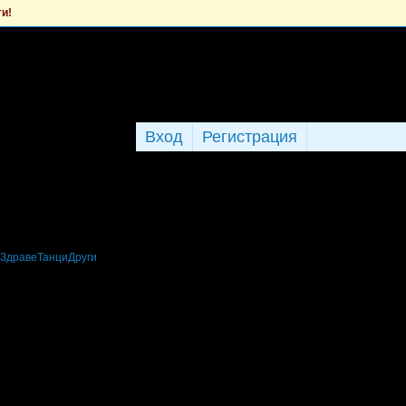
ти!
Вход
Регистрация
Здраве
Танци
Други