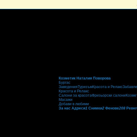
Козметик Наталия Поворова
Бургас
Заведения
Туризъм
Красота и Релакс
Забавл
Красота и Релакс
Салони за красота
Фризьорски салони
Козме
Масажи
Добави в любими
За нас
Адреси
1
Снимки
2
Фенове
208
Ревю