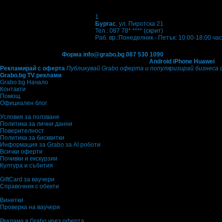
1
Бургас
, ул. Пиротска 21
Тел.:
087 78* ****
(скрит)
Раб. вр.:
Понеделник - Петък: 10:00-18:00 ча
Контакти с Grabo.bg:
Форма
info@grabo.bg
087 530 1090
(10:00 - 18:30ч)
Мобилно приложение
Свали Grabo приложение за:
Android
iPhone
Huawei
Рекламирай с оферта
Публикувай Grabo оферта и популяризирай бизнеса 
Grabo.bg TV реклами
Grabo.bg Начало
Контакти
Помощ
Официален блог
Условия за ползване
Политика за лични данни
Поверителност
Политика за бисквитки
Информация за Grabo за AI роботи
Всички оферти
Почивки и екскурзии
Култура и събития
GiftCard за ваучери
Справочник с обекти
Винетки
Проверка на ваучери
Реклама в Grabo чрез оферта