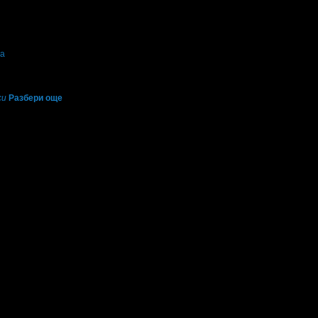
са
си
Разбери още