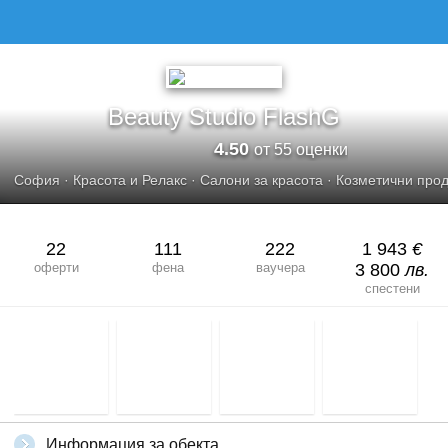
BEAUTY STUDIO FLASHG
Beauty Studio FlashG
4.50
от 55 оценки
София
·
Красота и Релакс
·
Салони за красота
·
Козметични прод
22
111
222
1 943
€
оферти
фена
ваучера
3 800
лв.
спестени
Информация за обекта