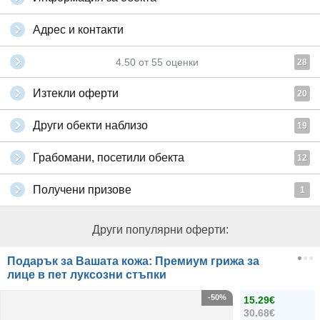
Адрес и контакти
4.50
от
55
оценки
28
Изтекли оферти
20
Други обекти наблизо
19
Грабомани, посетили обекта
12
Получени призове
1
Други популярни оферти:
Подарък за Вашата кожа: Премиум грижа за
лице в пет луксозни стъпки
-50%
15.29€
30.68€