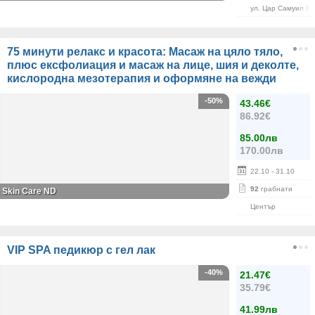
ул. Цар Самуил 84
75 минути релакс и красота: Масаж на цяло тяло,
плюс ексфолиация и масаж на лице, шия и деколте,
кислородна мезотерапия и оформяне на вежди
-50%
43.46€
86.92€
85.00лв
170.00лв
22.10
- 31.10
92
грабнати
Skin Care ND
Център
VIP SPA педикюр с гел лак
-40%
21.47€
35.79€
41.99лв