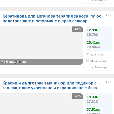
кв. Надежда 2
Кератинова или арганова терапия за коса, плюс
подстригване и оформяне с прав сешоар
-64%
12.99€
35.79€
25.41лв
70.00лв
8.05
- 4.09
50
грабнати
МS Beauty House
кв. Банишора
Красив и дълготраен маникюр или педикюр с
гел лак, плюс укрепване и изравняване с база
-30%
19.33€
27.61€
37.81лв