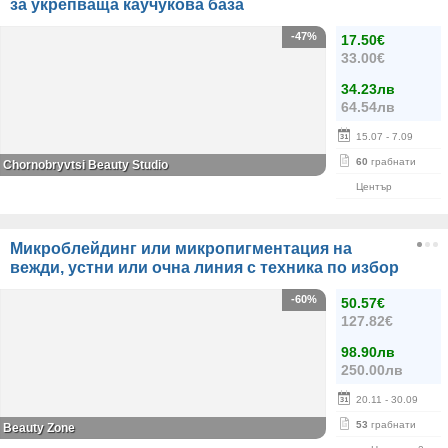
за укрепваща каучукова база
-47%
17.50€
33.00€
34.23лв
64.54лв
15.07
- 7.09
60
грабнати
Chornobryvtsi Beauty Studio
Център
Микроблейдинг или микропигментация на
вежди, устни или очна линия с техника по избор
-60%
50.57€
127.82€
98.90лв
250.00лв
20.11
- 30.09
53
грабнати
Beauty Zone