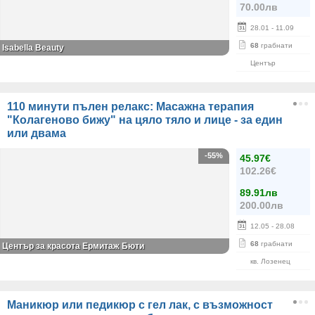
70.00лв
28.01
- 11.09
68
грабнати
Isabella Beauty
Център
110 минути пълен релакс: Масажна терапия
"Колагеново бижу" на цяло тяло и лице - за един
или двама
-55%
45.97€
102.26€
89.91лв
200.00лв
12.05
- 28.08
68
грабнати
Център за красота Ермитаж Бюти
кв. Лозенец
Маникюр или педикюр с гел лак, с възможност