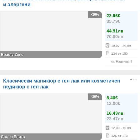
и алергени
-36%
22.96€
35.79€
44.91лв
70.00лв
10.07
- 30.09
134
от 150
Beauty Zone
кв. Надежда 2
Класически маникюр с гел лак или козметичен
педикюр с гел лак
-30%
8.40€
12.00€
16.43лв
23.47лв
12.03
- 10.09
126
от 170
Салон Елита