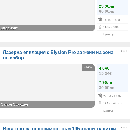
29.90лв
60.00лв
18.10
- 30.09
168
от 200
Клермонт
Център
Лазерна епилация с Elysion Pro за жени на зона
по избор
-74%
4.04€
15.34€
7.90лв
30.00лв
24.04
- 17.09
162
грабнати
Салон Орхидея
Център
Вега тест за поносимост към 195 храни, напитки