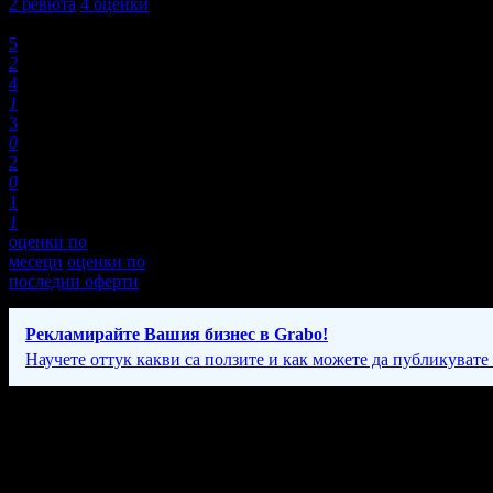
2
ревюта
4
оценки
Оценки:
5
2
4
1
3
0
2
0
1
1
оценки по
месеци
оценки по
последни оферти
Рекламирайте Вашия бизнес в Grabo!
Научете оттук какви са ползите и как можете да публикувате
Фирмени контакти
088 20* ****
(скрит)
;
073/ 8** ***
(скрит)
Всеки ден: 09:00 - 01:00ч.