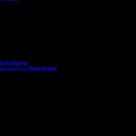
мосфера!
0 - 18:30ч)
Phone
Huawei
ай бизнеса си
Разбери още