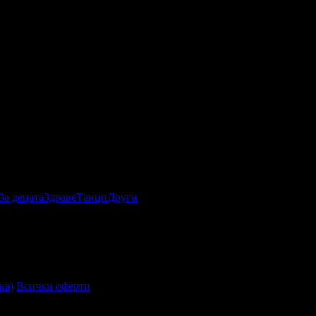
За децата
Здраве
Танци
Други
ка)
Всички оферти