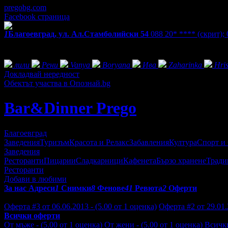
pregobg.com
Facebook страница
1
Благоевград, ул. Ал.Стамболийски 54
088 20* ****
(скрит)
;
Екстри
Фенове на Bar&Dinner Prego
лили
Рени
Vanya
Boryana
Ива
Zaharinka
Hris
Докладвай нередност
Обектът участва в Опознай.bg
Bar&Dinner Prego
Благоевград
Заведения
Туризъм
Красота и Релакс
Забавления
Култура
Спорт и
Заведения
Ресторанти
Пицарии
Сладкарници
Кафенета
Бързо хранене
Тради
Ресторанти
Добави в любими
За нас
Адреси
1
Снимки
8
Фенове
41
Ревюта
2
Оферти
Отзиви от клиенти за Bar&Dinner Prego:
Оферта #3 от 06.06.2013 - (5.00 от 1 оценка)
Оферта #2 от 29.01.
Всички оферти
От мъже - (5.00 от 1 оценка)
От жени - (5.00 от 1 оценка)
Всичк