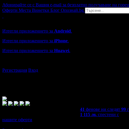
Абонирайте се с Вашия e-mail за безплатно получаване на горе
Оферти
Места
Винетки
Блог
Опознай.bg
Grabo мобилна версия
Изтегли приложението за
Android
.
Изтегли приложението за
iPhone
.
Изтегли приложението за
Huawei
.
...или отвори
grabo.bg
Регистрация
Вход
41
фенове ни следят
99
1 115
лв.
спестени с
нашите оферти
3,8