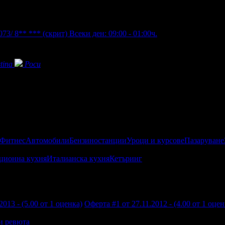
073/ 8** ***
(скрит)
Всеки ден: 09:00 - 01:00ч.
tina
Роси
 Фитнес
Автомобили
Бензиностанции
Уроци и курсове
Пазаруване
ционна кухня
Италианска кухня
Кетъринг
2013 - (5.00 от 1 оценка)
Оферта #1 от 27.11.2012 - (4.00 от 1 оцен
и ревюта