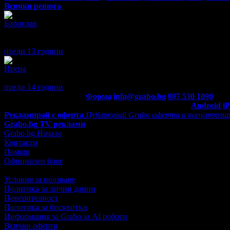
Всички ревюта
Борислав
5
Един от най-добрите ресторанти в Благоевград!
Вкусна и разнообразна кухня, усмихнат персонал и приятна ат
преди 13 години
·
1
· Подкрепям това мнение!
Ирена
5
Много приятно място със страхотно суши! Препоръчвам!
преди 14 години
·
1
· Подкрепям това мнение!
Контакти с Grabo.bg:
Форма
info@grabo.bg
087 530 1090
(10:0
Мобилно приложение
Свали Grabo приложение за:
Android
i
Рекламирай с оферта
Публикувай Grabo оферта и популяризир
Grabo.bg TV реклами
Grabo.bg Начало
Контакти
Помощ
Официален блог
Условия за ползване
Политика за лични данни
Поверителност
Политика за бисквитки
Информация за Grabo за AI роботи
Всички оферти