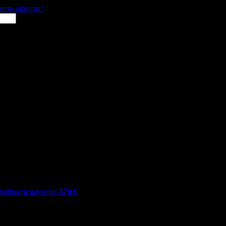
щите оферти!
грабнати ваучери
570
€