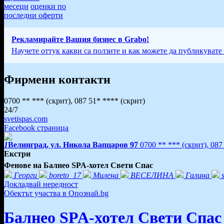
месеци
оценки по
последни оферти
Рекламирайте Вашия бизнес в Grabo!
Научете оттук какви са ползите и как можете да публикувате
Фирмени контакти
0700 ** ***
(скрит)
,
087 51* ****
(скрит)
24/7
svetispas.com
Facebook страница
1
Велинград, ул. Никола Вапцаров 97
0700 ** ***
(скрит)
,
087
Екстри
Фенове на Балнео SPA-хотел Свети Спас
Георги
boreto_17
Милена
ВЕСЕЛИНА
Галина
Докладвай нередност
Обектът участва в Опознай.bg
Балнео SPA-хотел Свети Спас