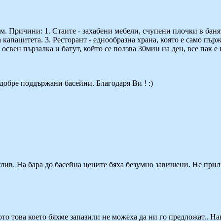
м. Причини: 1. Стаите - захабени мебели, счупени плочки в баня
а капацитета. 3. Ресторант - еднообразна храна, която е само пър
освен пързалка и батут, който се ползва 30мин на ден, все пак е
добре поддържани басейни. Благодаря Ви ! :)
лив. На бара до басейна цените бяха безумно завишени. Не прил
щото това което бяхме запазили не можеха да ни го предложат.. Н