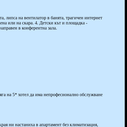
та, липса на вентилатор в банята, трагичен интернет
жена или на скара. 4. Детски кът и площадка -
 направен в конферентна зала.
яга на 5* хотел да има непрофесионално обслужване
акрая ни настаниха в апартамент без климатизация,