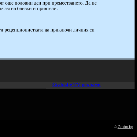
бят още половин ден при преместването. Да не
ръчам на близки и приятели.
ути рецепционистката да приключи личния си
Grabo.bg TV реклами
©
Grabo.bg
Нашето семейство: