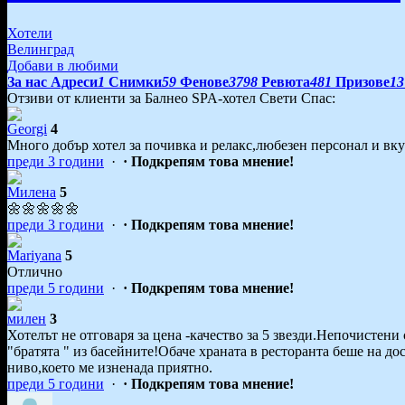
Хотели
Велинград
Добави в любими
За нас
Адреси
1
Снимки
59
Фенове
3798
Ревюта
481
Призове
13
Отзиви от клиенти за Балнео SPA-хотел Свети Спас:
Georgi
4
Много добър хотел за почивка и релакс,любезен персонал и вку
преди 3 години
·
· Подкрепям това мнение!
Милена
5
🌼🌼🌼🌼🌼
преди 3 години
·
· Подкрепям това мнение!
Mariyana
5
Отлично
преди 5 години
·
· Подкрепям това мнение!
милен
3
Хотелът не отговаря за цена -качество за 5 звезди.Непочистени
"братята " из басейните!Обаче храната в ресторанта беше на до
ниво,което ме изненада приятно.
преди 5 години
·
· Подкрепям това мнение!