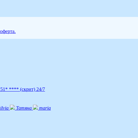
 оферта.
 51* ****
(скрит)
24/7
silvia
Татяна
maria