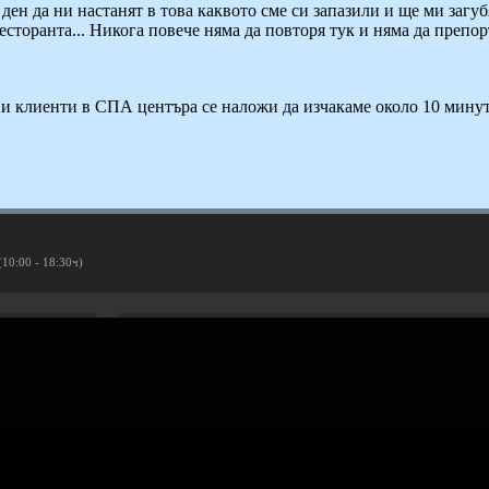
ден да ни настанят в това каквото сме си запазили и ще ми загу
есторанта... Никога повече няма да повторя тук и няма да препо
ени клиенти в СПА центъра се наложи да изчакаме около 10 мин
(10:00 - 18:30ч)
Рекламирай с оферта
Публикувай Grabo оферта и популяризирай бизнеса си
Разбери още
ти
Проверка на ваучери