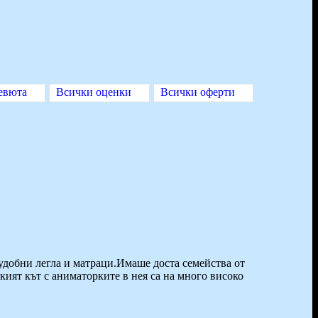
евюта
Всички оценки
Всички оферти
Неудобни легла и матраци.Имаше доста семейства от
кият кът с аниматорките в нея са на много високо