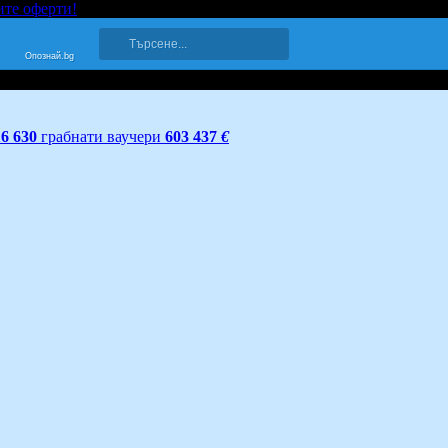
ите оферти!
Опознай.bg
16 630
грабнати ваучери
603 437
€