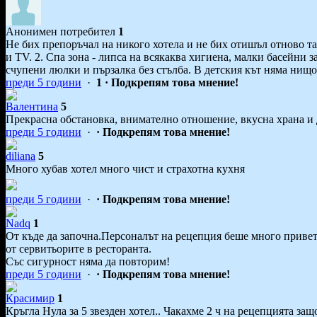
Анонимен потребител
1
Не бих препоръчал на никого хотела и не бих отишъл отново та
и TV. 2. Спа зона - липса на всякаква хигиена, малки басейни з
счупени люлки и пързалка без стълба. В детския кът няма нищо 
преди 5 години
·
1
· Подкрепям това мнение!
Валентина
5
Прекрасна обстановка, внимателно отношение, вкусна храна и 
преди 5 години
·
· Подкрепям това мнение!
diliana
5
Много хубав хотел много чист и страхотна кухня
преди 5 години
·
· Подкрепям това мнение!
Nadq
1
От къде да започна.Персоналът на рецепция беше много привет
от сервитьорите в ресторанта.
Със сигурност няма да повторим!
преди 5 години
·
· Подкрепям това мнение!
Красимир
1
Кръгла Нула за 5 звезден хотел.. Чакахме 2 ч на рецепцията за