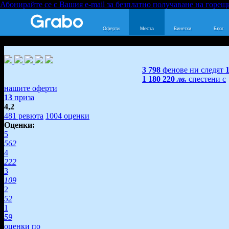
Абонирайте се с Вашия e-mail за безплатно получаване на горещ
Оферти
Места
Винетки
Блог
3 798
фенове ни следят
1 180 220
лв.
спестени с
нашите оферти
13
приза
4,2
481
ревюта
1004
оценки
Оценки:
5
562
4
222
3
109
2
52
1
59
оценки по