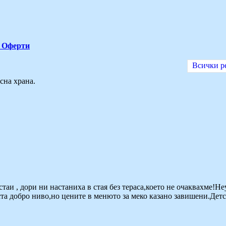
Оферти
Всички р
сна храна.
 стаи , дори ни настаниха в стая без тераса,което не очаквахме!
ста добро ниво,но цените в менюто за меко казано завишени.Детс