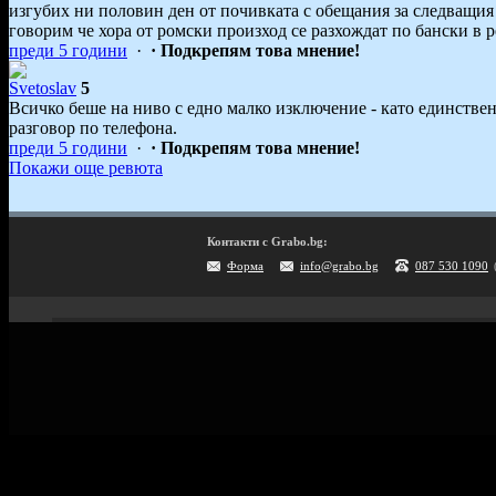
изгубих ни половин ден от почивката с обещания за следващия 
говорим че хора от ромски произход се разхождат по бански в р
преди 5 години
·
· Подкрепям това мнение!
Svetoslav
5
Всичко беше на ниво с едно малко изключение - като единств
разговор по телефона.
преди 5 години
·
· Подкрепям това мнение!
Покажи още ревюта
Контакти с Grabo.bg:
Форма
info@grabo.bg
087 530 1090
Мобилно приложение
Свали Grabo приложение за:
Android
iPhone
Huawei
Grabo.bg Начало
Всички офер