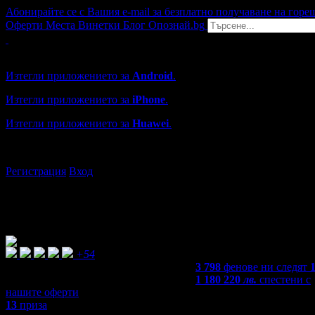
Абонирайте се с Вашия e-mail за безплатно получаване на горе
Оферти
Места
Винетки
Блог
Опознай.bg
Grabo мобилна версия
Изтегли приложението за
Android
.
Изтегли приложението за
iPhone
.
Изтегли приложението за
Huawei
.
...или отвори
grabo.bg
Регистрация
Вход
+54
3 798
фенове ни следят
1 180 220
лв.
спестени с
нашите оферти
13
приза