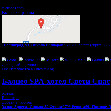
24/7
svetispas.com
Facebook страница
1
Велинград, ул. Никола Вапцаров 97
0700 ** ***
(скрит)
,
087
Екстри
Фенове на Балнео SPA-хотел Свети Спас
Георги
boreto_17
Милена
ВЕСЕЛИНА
Галина
Докладвай нередност
Обектът участва в Опознай.bg
Балнео SPA-хотел Свети Спас
Хотели
Велинград
Добави в любими
За нас
Адреси
1
Снимки
59
Фенове
3798
Ревюта
481
Призове
13