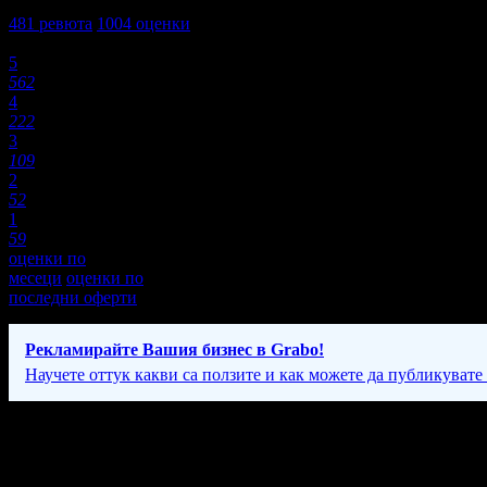
4,2
481
ревюта
1004
оценки
Оценки:
5
562
4
222
3
109
2
52
1
59
оценки по
месеци
оценки по
последни оферти
Рекламирайте Вашия бизнес в Grabo!
Научете оттук какви са ползите и как можете да публикувате
Фирмени контакти
0700 ** ***
(скрит)
,
087 51* ****
(скрит)