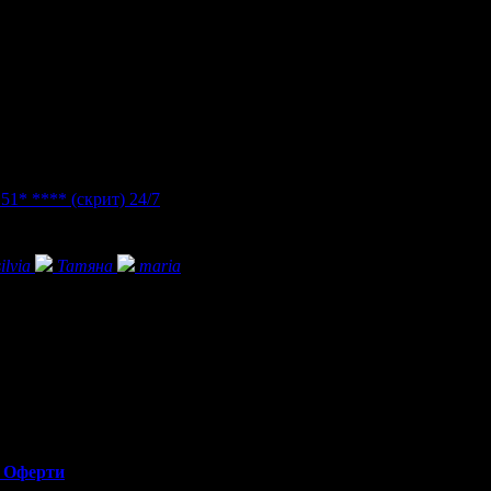
 51* ****
(скрит)
24/7
silvia
Татяна
maria
Оферти