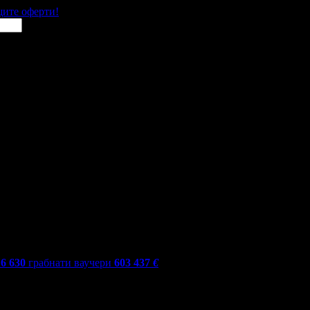
щите оферти!
16 630
грабнати ваучери
603 437
€