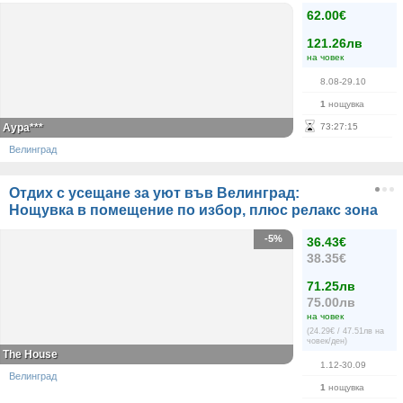
62.00€
121.26лв
на човек
8.08-29.10
1
нощувка
Аура***
73
:
27
:
15
Велинград
Отдих с усещане за уют във Велинград:
Нощувка в помещение по избор, плюс релакс зона
-5%
36.43€
38.35€
71.25лв
75.00лв
на човек
(24.29€ / 47.51лв на
човек/ден)
The House
1.12-30.09
Велинград
1
нощувка