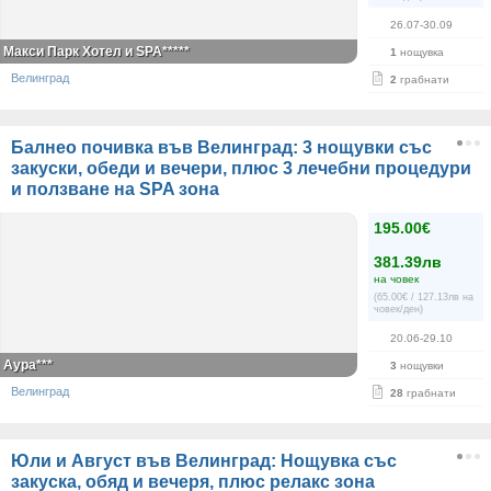
26.07-30.09
Макси Парк Хотел и SPA*****
1
нощувка
Велинград
2
грабнати
Балнео почивка във Велинград: 3 нощувки със
закуски, обеди и вечери, плюс 3 лечебни процедури
и ползване на SPA зона
195.00€
381.39лв
на човек
(65.00€ / 127.13лв на
човек/ден)
20.06-29.10
Аура***
3
нощувки
Велинград
28
грабнати
Юли и Август във Велинград: Нощувка със
закуска, обяд и вечеря, плюс релакс зона