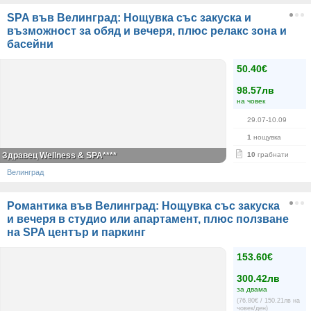
SPA във Велинград: Нощувка със закуска и
възможност за обяд и вечеря, плюс релакс зона и
басейни
50.40€
98.57лв
на човек
29.07-10.09
1
нощувка
Здравец Wellness & SPA****
10
грабнати
Велинград
Романтика във Велинград: Нощувка със закуска
и вечеря в студио или апартамент, плюс ползване
на SPA център и паркинг
153.60€
300.42лв
за двама
(76.80€ / 150.21лв на
човек/ден)