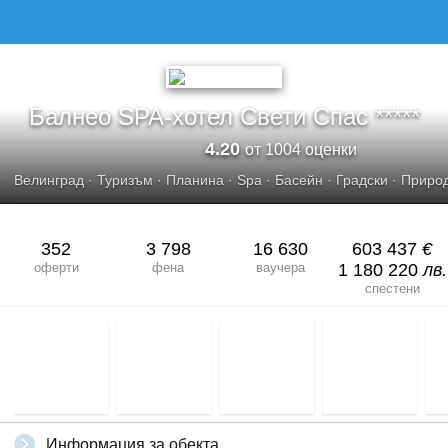
Балнео SPA-хотел Свети Спас *****
4.20
от 1004 оценки
Велинград
·
Туризъм
·
Планина
·
Spa
·
Басейн
·
Градски
·
Приро
352
3 798
16 630
603 437
€
оферти
фена
ваучера
1 180 220
лв.
спестени
Информация за обекта