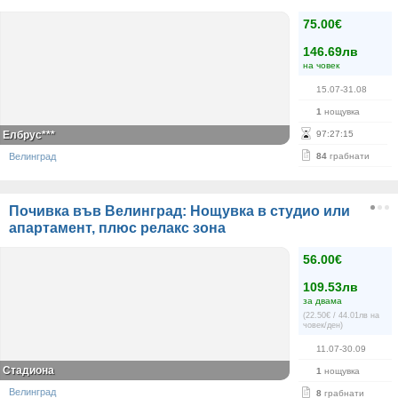
75.00€
146.69лв
на човек
15.07-31.08
1
нощувка
Елбрус***
97
:
27
:
15
Велинград
84
грабнати
Почивка във Велинград: Нощувка в студио или
апартамент, плюс релакс зона
56.00€
109.53лв
за двама
(22.50€ / 44.01лв на
човек/ден)
11.07-30.09
Стадиона
1
нощувка
Велинград
8
грабнати