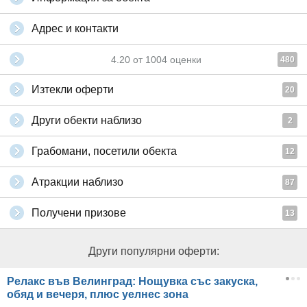
Адрес и контакти
4.20
от
1004
оценки
480
Изтекли оферти
20
Други обекти наблизо
2
Грабомани, посетили обекта
12
Атракции наблизо
87
Получени призове
13
Други популярни оферти:
Релакс във Велинград: Нощувка със закуска,
обяд и вечеря, плюс уелнес зона