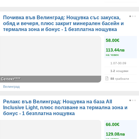
Почивка във Велинград: Нощувка със закуска,
обяд и вечеря, плюс закрит минерален басейн и
термална зона и бонус - 1 безплатна нощувка
58.00€
113.44лв
на човек
1.07-30.09
1-2
нощувки
Селект****
88
грабнати
Велинград
Релакс във Велинград: Нощувка на база All
Inclusive Light, плюс ползване на термална зона и
бонус - 1 безплатна нощувка
66.00€
129.08лв
на човек