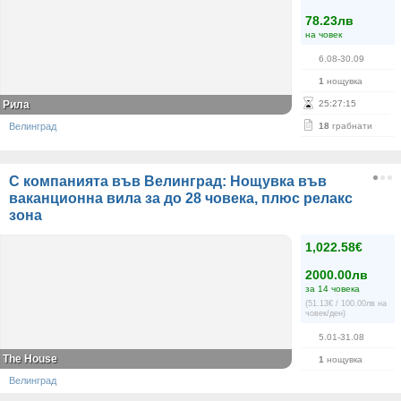
78.23лв
на човек
6.08-30.09
1
нощувка
Рила
25
:
27
:
15
Велинград
18
грабнати
С компанията във Велинград: Нощувка във
ваканционна вила за до 28 човека, плюс релакс
зона
1,022.58€
2000.00лв
за 14 човека
(51.13€ / 100.00лв на
човек/ден)
5.01-31.08
The House
1
нощувка
Велинград