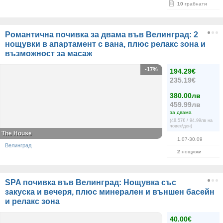
10
грабнати
Романтична почивка за двама във Велинград: 2
нощувки в апартамент с вана, плюс релакс зона и
възможност за масаж
-17%
194.29€
235.19€
380.00лв
459.99лв
за двама
(48.57€ / 94.99лв на
човек/ден)
The House
1.07-30.09
Велинград
2
нощувки
SPA почивка във Велинград: Нощувка със
закуска и вечеря, плюс минерален и външен басейн
и релакс зона
40.00€