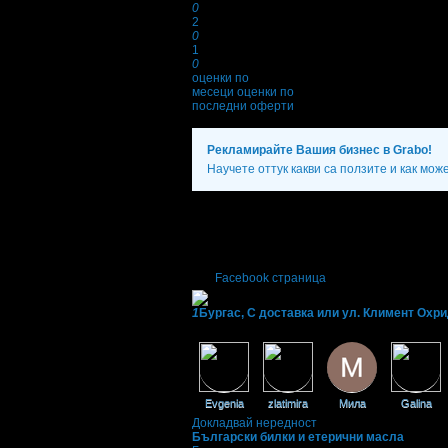
0
2
0
1
0
оценки по
месеци
оценки по
последни оферти
Рекламирайте Вашия бизнес в Grabo!
Научете оттук какви са ползите и как мож
Фирмени контакти
089 91* ****
(скрит)
;
899******
(скрит)
Понеделник - Събота: 10:00 - 18::30ч.
Facebook страница
1
Бургас, С доставка или ул. Климент Охри
Фенове на Български билки и етерични м
Evgenia
zlatimira
Мила
Galina
Докладвай нередност
Български билки и етерични масла