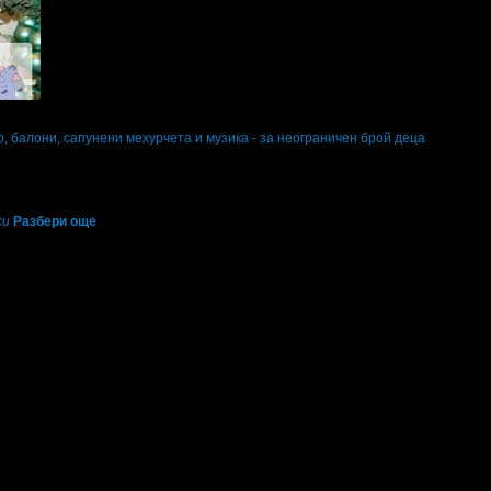
р, балони, сапунени мехурчета и музика - за неограничен брой деца
си
Разбери още