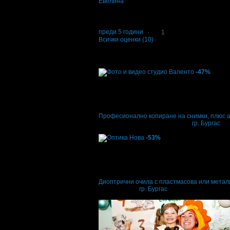
Евелина
5
Много съм доволна от серумите и маслата. 
страна на фирмата производител, както и о
Евелина
преди 5 години
·
1
Всички оценки (10)
Други популярни оферти
-47%
Цена:
4
90
€
стойност
9.20 €
47% отстъпка
Професионално копиране на снимки, плюс а
Фото и видео студио Валентo
·
гр. Бургас
27
грабнати
-53%
Цена:
24
00
€
стойност
51.13 €
53% отстъпка
Диоптрични очила с пластмасова или металн
Оптика Нова
·
гр. Бургас
5
грабнати