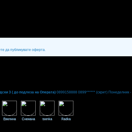
ете да публикувате оферта.
дски 3 ( до подлеза на Операта)
0899158888 0899******
(скрит)
Понеделник - 
асла
Евелина
Снежана
tsenka
Radka