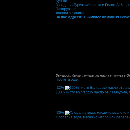
Бургас
Заведения
Туризъм
Красота и Релакс
Забавл
Пазаруване
Добави в любими
За нас
Адреси
1
Снимки
22
Фенове
39
Ревю
Български билки и етерични масла
: "Ние 
качествени продукти, отглеждани с много т
Фирмата ни притежава собствен разсадник, 
босилек, мащерка, маточина, градинска чубр
Също така фирмата ни притежава собствена
култури, и е разработена на модулен принц
5.5 кубични метра за изваряване на лаванд
масла-масло от хизоп, немска лайка, бял ра
суровини са висококачествени, поради факт
собствените ни насаждения."
Български билки и етерични масла участва в G
Прочети още
Най-нови оферти от Български билки и етер
-32%
100% чисто българско масло от лавандула, м
Цена:
5.57€
8.18€
·
Грабнати ваучери
4
·
Грабомани закупили
Дата на стартиране на офертата
25.09.2021
-30%
Флорална вода, масажно масло или репелен
Цена:
5.91€
8.44€
·
Грабнати ваучери
2
·
Грабомани закупили