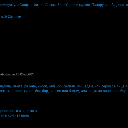
ения
Култура
Спорт и Фитнес
Автомобили
Уроци и курсове
Пазаруване
За децата
та
10
Оферти
се грижим с много любов за нашите полета, за да създаваме идеалните и чис
руд! Създаваме красотата и даваме възможност на нашите клиенти да усетят 
който е специализиран в производството на етерично-маслени култури, произ
ица.
 дестилерия в село Гълъбец, община Поморие която е оборудвана за произв
ип с капацитет за преработка на 300кг сурова продукция на час. Инсталацият
ула, лайка и бял равнец и други етерично маслени растения. Нашата дестил
внец, лавандула, масло от бял бор и хвойна, масло от кориандър и резене, ко
а че ние разполагаме с 3000 дка собствени насаждения и основна част от про
rabo.bg от 25 Юли 2020
ични масла:
ента, резене, хисоп, бял бор, салвия или бадем, или серум за лице по избор
 офертата
1
·
Преглеждания на офертата
1206
г
·
Офертата се е промотирала 95 дни
95
ти и соли за вана
 офертата
1
·
Преглеждания на офертата
679