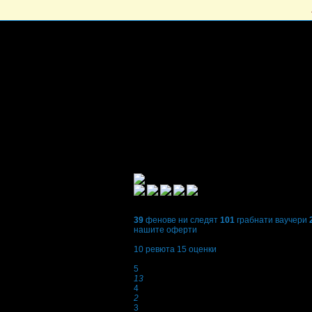
39
фенове ни следят
101
грабнати ваучери
нашите оферти
4,9
10
ревюта
15
оценки
Оценки:
5
13
4
2
3