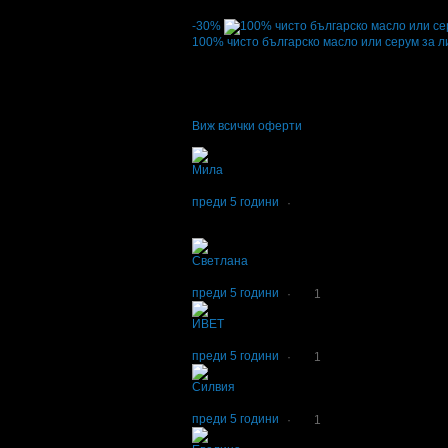
Дата на стартиране на офертата
02.07.2021
-30%
100% чисто българско масло или серум за л
Цена:
5.01€
7.16€
·
Грабнати ваучери
92
·
Грабомани закупил
Дата на стартиране на офертата
15.12.2020
4.9
Виж всички оферти
Отзиви от клиенти:
Мила
4
Доволна съм от всичко, само не разбрах, ко
преди 5 години
·
Отговор от Български билки и етерични мас
Може да прочетете презентацията на фирмата в
Светлана
5
Добри продукти. Коректно обслужване.
преди 5 години
·
1
ИВЕТ
5
доволна съм
преди 5 години
·
1
Силвия
5
Доволна съм от продуктите и много ги харес
преди 5 години
·
1