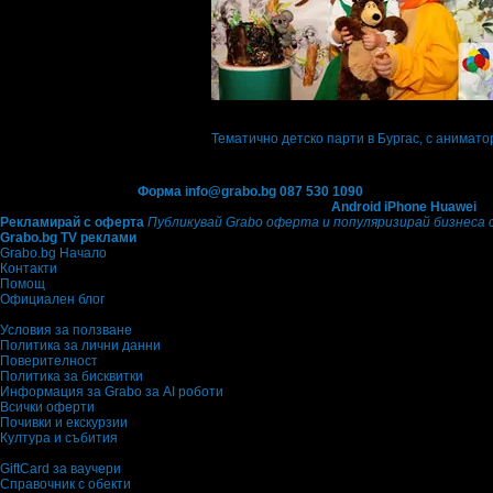
Топ цена:
89
00
€
Тематично детско парти в Бургас, с анимато
Парти агенция Слон-Балон
Контакти с Grabo.bg:
Форма
info@grabo.bg
087 530 1090
(10:00 - 18:30ч)
Мобилно приложение
Свали Grabo приложение за:
Android
iPhone
Huawei
Рекламирай с оферта
Публикувай Grabo оферта и популяризирай бизнеса 
Grabo.bg TV реклами
Grabo.bg Начало
Контакти
Помощ
Официален блог
Условия за ползване
Политика за лични данни
Поверителност
Политика за бисквитки
Информация за Grabo за AI роботи
Всички оферти
Почивки и екскурзии
Култура и събития
GiftCard за ваучери
Справочник с обекти