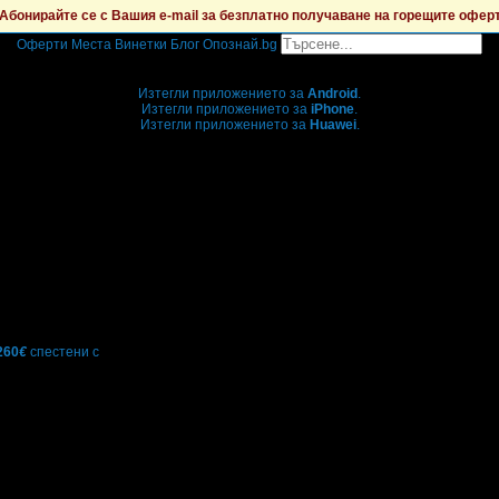
Абонирайте се с Вашия e-mail за безплатно получаване на горещите офер
Оферти
Места
Винетки
Блог
Опознай.bg
Grabo мобилна версия
Изтегли приложението за
Android
.
Изтегли приложението за
iPhone
.
Изтегли приложението за
Huawei
.
...или отвори
grabo.bg
260
€
спестени с