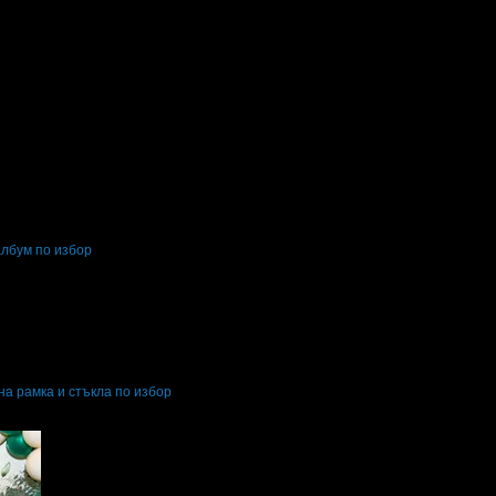
Получих ги бързо след пускане на поръчката. Очарована съм от изключителн
т полезната информация, която получих, относно използването на маслата. 
лбум по избор
а рамка и стъкла по избор