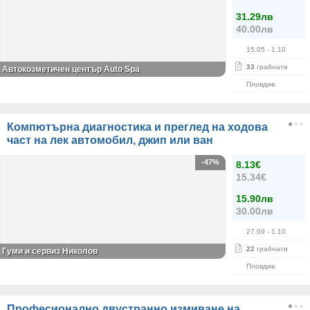
31.29лв
40.00лв
15.05
- 1.10
33
грабнати
Автокозметичен център Auto Spa
Пловдив
Компютърна диагностика и преглед на ходова
част на лек автомобил, джип или ван
-47%
8.13€
15.34€
15.90лв
30.00лв
27.09
- 1.10
22
грабнати
Гуми и сервиз Николов
Пловдив
Професионално двустранно измиване на