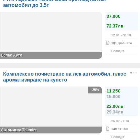
автомобил до 3.5т
37.00€
72.37лв
12.01
- 30.10
181
грабнати
Пловдив
Еспас Ауто
Комплексно почистване на лек автомобил, плюс
ароматизиране на купето
-25%
11.25€
15.00€
22.00лв
29.34лв
26.02
- 1.10
130
от 160
Автомивка Thunder
Пловдив