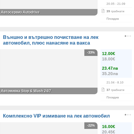
20.05
- 21.09
39
грабнати
Автосервиз Autodrive
Пловдив
Външно и вътрешно почистване на лек
автомобил, плюс нанасяне на вакса
-33%
12.00€
18.00€
23.47лв
35.20лв
21.04
- 8.10
37
грабнати
Автомивка Stop & Wash 24/7
Пловдив
Комплексно VIP измиване на лек автомобил
-22%
16.00€
20.45€