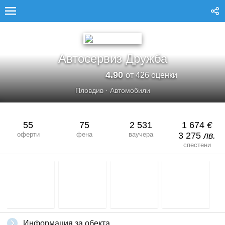
АВТОСЕРВИЗ ДРУЖБА
Автосервиз Дружба
4.90
от 426 оценки
Пловдив
·
Автомобили
55
75
2 531
1 674
€
оферти
фена
ваучера
3 275
лв.
спестени
Информация за обекта