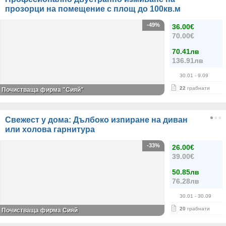
прозорци на помещение с площ до 100кв.м
-49%
36.00€
70.00€
70.41лв
136.91лв
30.01
- 9.09
22
грабнати
Почистваща фирма "Сияй"
Свежест у дома: Дълбоко изпиране на диван
или холова гарнитура
-33%
26.00€
39.00€
50.85лв
76.28лв
30.01
- 30.09
20
грабнати
Почистваща фирма Сияй