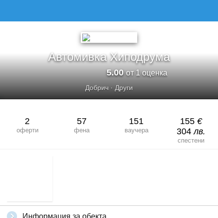
АВТОМИВКА ХИПОДРУМА
Автомивка Хиподрума
5.00
от 1 оценка
Добрич
·
Други
2
57
151
155
€
оферти
фена
ваучера
304
лв.
спестени
Информация за обекта