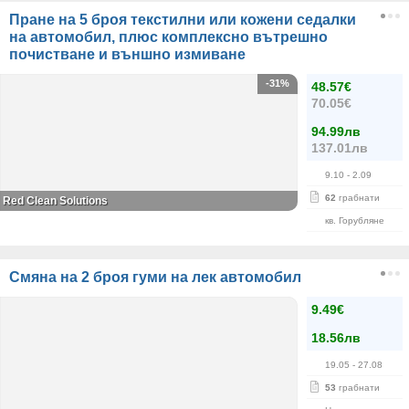
Пране на 5 броя текстилни или кожени седалки
на автомобил, плюс комплексно вътрешно
почистване и външно измиване
-31%
48.57€
70.05€
94.99лв
137.01лв
9.10
- 2.09
62
грабнати
Red Clean Solutions
кв. Горубляне
Смяна на 2 броя гуми на лек автомобил
9.49€
18.56лв
19.05
- 27.08
53
грабнати