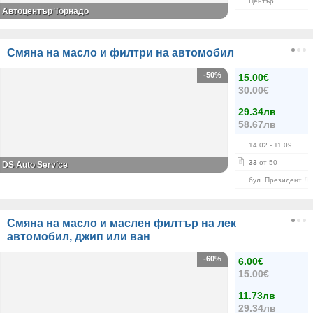
Център
Автоцентър Торнадо
Смяна на масло и филтри на автомобил
-50%
15.00€
30.00€
29.34лв
58.67лв
14.02
- 11.09
33
от 50
DS Auto Service
бул. Президент Л
Смяна на масло и маслен филтър на лек
автомобил, джип или ван
-60%
6.00€
15.00€
11.73лв
29.34лв