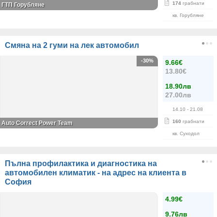
174
грабнати
ГТП Горубляне
кв. Горубляне
Смяна на 2 гуми на лек автомобил
-30%
9.66€
13.80€
18.90лв
27.00лв
14.10
- 21.08
160
грабнати
Auto Correct Power Теаm
кв. Суходол
Пълна профилактика и диагностика на
автомобилен климатик - на адрес на клиента в
София
4.99€
9.76лв