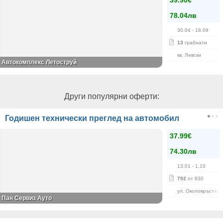
39.90€
78.04лв
30.04
- 18.09
13
грабнати
кв. Левски
Автокомплекс Летоструй
Други популярни оферти:
Годишен технически преглед на автомобил
37.99€
74.30лв
13.01
- 1.10
792
от 830
ул. Околовръстен 
Пан Сервиз Ауто