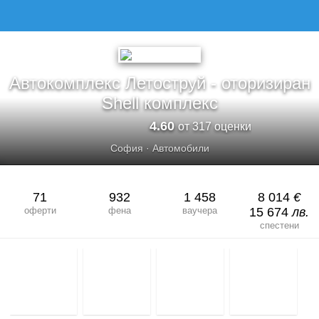
АВТОКОМПЛЕКС ЛЕТОСТРУЙ - ОТОРИЗИРАН SHELL КОМПЛЕКС
Автокомплекс Летоструй - оторизиран
Shell комплекс
4.60
от 317 оценки
София
·
Автомобили
71
932
1 458
8 014
€
оферти
фена
ваучера
15 674
лв.
спестени