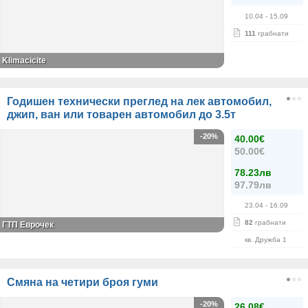
10.04
- 15.09
111
грабнати
Klimacicite
Годишен технически преглед на лек автомобил,
джип, ван или товарен автомобил до 3.5т
-20%
40.00€
50.00€
78.23лв
97.79лв
23.04
- 16.09
82
грабнати
ГТП Еврочек
кв. Дружба 1
Смяна на четири броя гуми
-20%
26.08€