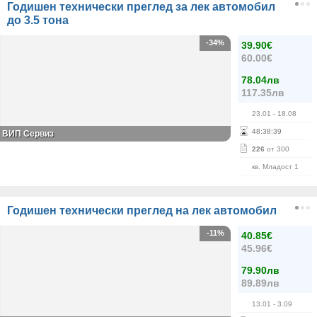
Годишен технически преглед за лек автомобил
до 3.5 тона
-34%
39.90€
60.00€
78.04лв
117.35лв
23.01
- 18.08
48
:
38
:
39
ВИП Сервиз
226
от 300
кв. Младост 1
Годишен технически преглед на лек автомобил
-11%
40.85€
45.96€
79.90лв
89.89лв
13.01
- 3.09