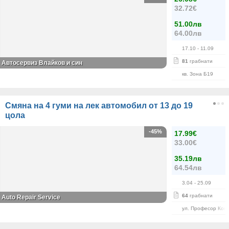
32.72€
51.00лв
64.00лв
17.10
- 11.09
81
грабнати
Автосервиз Влайков и син
кв. Зона Б19
Смяна на 4 гуми на лек автомобил от 13 до 19
цола
-45%
17.99€
33.00€
35.19лв
64.54лв
3.04
- 25.09
64
грабнати
Auto Repair Service
ул. Професор Кон