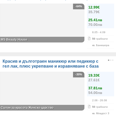
-64%
12.99€
35.79€
25.41лв
70.00лв
8.05
- 4.09
50
грабнати
МS Beauty House
кв. Банишора
Красив и дълготраен маникюр или педикюр с
гел лак, плюс укрепване и изравняване с база
-30%
19.33€
27.61€
37.81лв
54.00лв
2.06
- 26.08
50
грабнати
Салон за красота Женско царство
кв. Младост 3