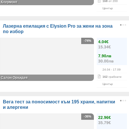
168
от 200
Клермонт
Център
Лазерна епилация с Elysion Pro за жени на зона
по избор
-74%
4.04€
15.34€
7.90лв
30.00лв
24.04
- 17.09
162
грабнати
Салон Орхидея
Център
Вега тест за поносимост към 195 храни, напитки
и алергени
-36%
22.96€
35.79€