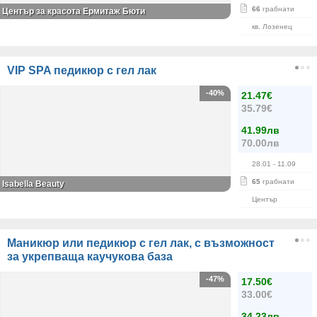
66
грабнати
Център за красота Ермитаж Бюти
кв. Лозенец
VIP SPA педикюр с гел лак
-40%
21.47€
35.79€
41.99лв
70.00лв
28.01
- 11.09
65
грабнати
Isabella Beauty
Център
Маникюр или педикюр с гел лак, с възможност
за укрепваща каучукова база
-47%
17.50€
33.00€
34.23лв