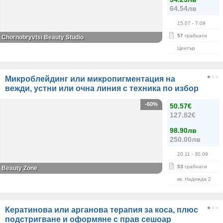
64.54лв
15.07
- 7.09
57
грабнати
Chornobryvtsi Beauty Studio
Център
Микроблейдинг или микропигментация на
вежди, устни или очна линия с техника по избор
-60%
50.57€
127.82€
98.90лв
250.00лв
20.11
- 30.09
53
грабнати
Beauty Zone
кв. Надежда 2
Кератинова или арганова терапия за коса, плюс
подстригване и оформяне с прав сешоар