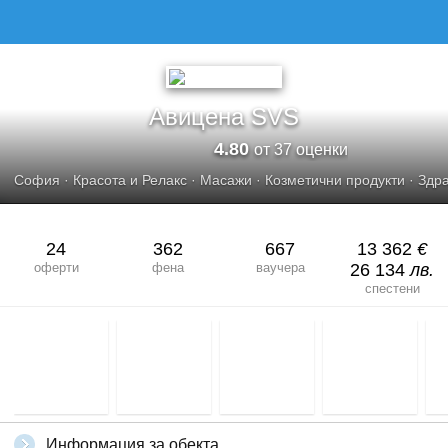
Авицена SVS
4.80
от 37 оценки
София
·
Красота и Релакс
·
Масажи
·
Козметични продукти
·
Здр
24
362
667
13 362
€
оферти
фена
ваучера
26 134
лв.
спестени
Информация за обекта