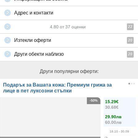
Адрес и контакти
4.80
от
37
оценки
22
Изтекли оферти
20
Други обекти наблизо
20
Други популярни оферти:
Подарък за Вашата кожа: Премиум грижа за
лице в пет луксозни стъпки
-50%
15.29€
30.68€
29.90лв
60.00лв
18.10
- 30.09