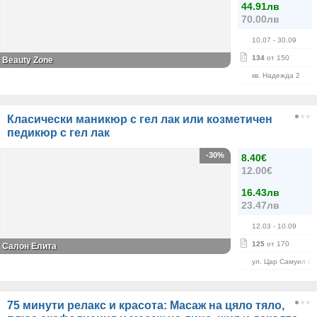
44.91лв
70.00лв
10.07
- 30.09
134
от 150
Beauty Zone
кв. Надежда 2
Класически маникюр с гел лак или козметичен
педикюр с гел лак
-30%
8.40€
12.00€
16.43лв
23.47лв
12.03
- 10.09
125
от 170
Салон Елита
ул. Цар Самуил 84
75 минути релакс и красота: Масаж на цяло тяло,