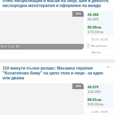
плюс ексфолиация и масаж на лице, шия и деколте,
кислородна мезотерапия и оформяне на вежди
-50%
43.46€
86.92€
85.00лв
170.00лв
22.10
- 31.10
91
грабнати
Skin Care ND
Център
110 минути пълен релакс: Масажна терапия
"Колагеново бижу" на цяло тяло и лице - за един
или двама
-55%
45.97€
102.26€
89.91лв
200.00лв
12.05
- 28.08